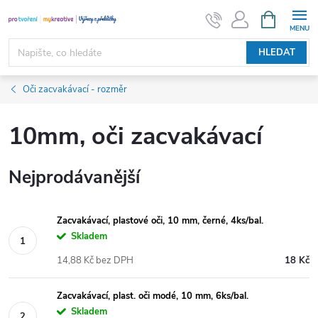
Přejít
NÁKUPNÍ
KOŠÍK
na
obsah
HLEDAT
Oči zacvakávací - rozměr
10mm, oči zacvakávací
Nejprodávanější
Zacvakávací, plastové oči, 10 mm, černé, 4ks/bal.
Skladem
14,88 Kč bez DPH
18 Kč
Zacvakávací, plast. oči modé, 10 mm, 6ks/bal.
Skladem