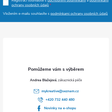
p
Registrací souhlasíte s
obchodními podmínkami
a
podmínkami
ochrany osobních údajů
a
Vložením e-mailu souhlasíte s
podmínkami ochrany osobních údajů
t
í
Andrea Blažejová
mykreative
@
seznam.cz
+420 732 440 480
Novinky na e-shopu