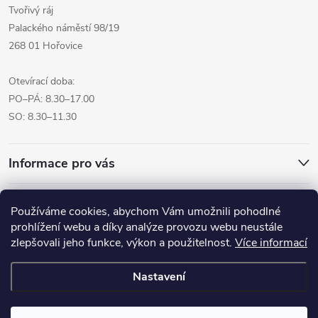
Tvořivý ráj
Palackého náměstí 98/19
268 01 Hořovice
Otevírací doba:
PO–PÁ: 8.30–17.00
SO: 8.30–11.30
Informace pro vás
Přijímáme online platby
Používáme cookies, abychom Vám umožnili pohodlné
prohlížení webu a díky analýze provozu webu neustále
zlepšovali jeho funkce, výkon a použitelnost.
Více informací
Nastavení
Copyright 2026
Pro tvoreni.cz - My kreative.cz
. Všechna práva
vyhrazena.