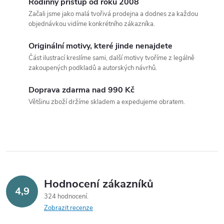
v
Rodinný přístup od roku 2008
Začali jsme jako malá tvořivá prodejna a dodnes za každou
l
objednávkou vidíme konkrétního zákazníka.
á
Originální motivy, které jinde nenajdete
Část ilustrací kreslíme sami, další motivy tvoříme z legálně
d
zakoupených podkladů a autorských návrhů.
a
Doprava zdarma nad 990 Kč
c
Většinu zboží držíme skladem a expedujeme obratem.
í
p
r
v
Hodnocení zákazníků
4,9
324 hodnocení
k
Zobrazit recenze