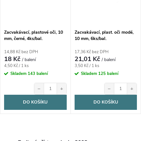
p
p
r
r
o
Zacvakávací, plastové oči, 10
Zacvakávací, plast. oči modé,
o
mm, černé, 4ks/bal.
10 mm, 6ks/bal.
d
d
14,88 Kč bez DPH
17,36 Kč bez DPH
18 Kč
21,01 Kč
u
/ balení
/ balení
Měrná
Měrná
u
4,50 Kč / 1 ks
3,50 Kč / 1 ks
cena:
cena:
Skladem
143 balení
Skladem
125 balení
k
k
−
+
−
+
t
t
DO KOŠÍKU
DO KOŠÍKU
ů
ů
O