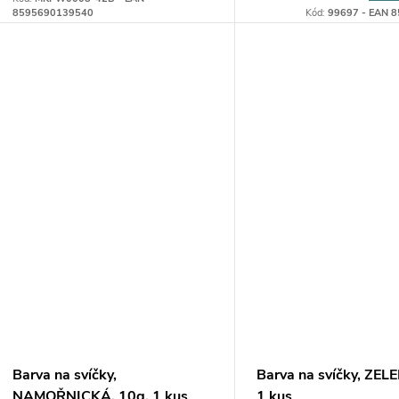
ů
8595690139540
Kód:
99697 - EAN 
t
ů
Barva na svíčky,
Barva na svíčky, ZEL
NAMOŘNICKÁ, 10g, 1 kus
1 kus