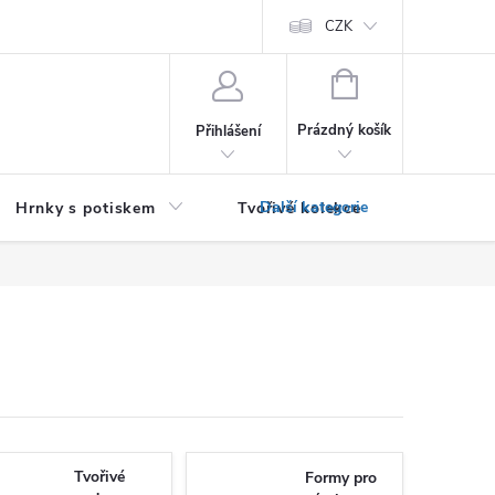
PRO PODNIKATELE (B2B)
Podmínky ochrany osobních údajů
CZK
Zása
NÁKUPNÍ
KOŠÍK
Prázdný košík
Přihlášení
Hrnky s potiskem
Tvořivé kolekce
Textil bez
Tvořivé
Formy pro