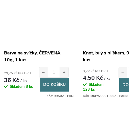
Barva na svíčky, ČERVENÁ,
Knot, bílý s plíškem, 
10g, 1 kus
kus
−
+
3,72 Kč bez DPH
−
29,75 Kč bez DPH
4,50 Kč
/ ks
36 Kč
/ ks
DO KOŠÍKU
Skladem
DO
Skladem
8 ks
123 ks
Kód:
99502 - EAN
Kód:
MKPW0001-117 - EAN 