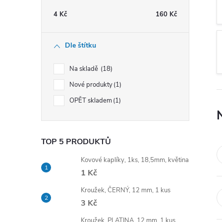
t
4
Kč
160
Kč
r
Dle štítku
a
Na skladě
18
n
Nové produkty
1
OPĚT skladem
1
n
í
TOP 5 PRODUKTŮ
p
Kovové kaplíky, 1ks, 18,5mm, květina
1 Kč
a
Kroužek, ČERNÝ, 12 mm, 1 kus
n
3 Kč
Kroužek, PLATINA, 12 mm, 1 kus