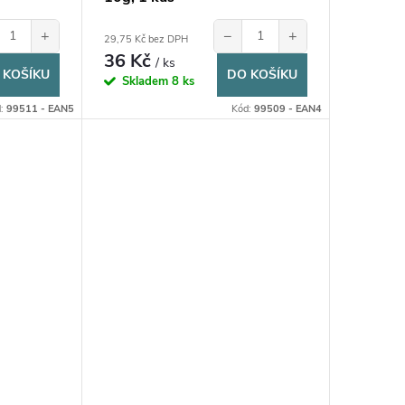
+
−
+
29,75 Kč bez DPH
36 Kč
/ ks
 KOŠÍKU
DO KOŠÍKU
Skladem
8 ks
d:
99511 - EAN5
Kód:
99509 - EAN4