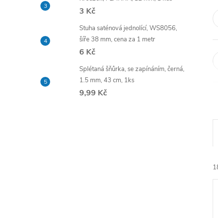
e
3 Kč
Stuha saténová jednolící, WS8056,
l
šíře 38 mm, cena za 1 metr
6 Kč
Splétaná šňůrka, se zapínáním, černá,
1.5 mm, 43 cm, 1ks
9,99 Kč
1