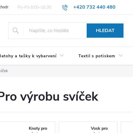
+420 732 440 480
hodní podmínky pro spotřebitele
VŠEOBECNÉ OBCHODNÍ PODMÍNKY 
HLEDAT
Batohy a tašky k vybarvení
Textil s potiskem
víček
Pro výrobu svíček
Knoty pro
Vosk pro