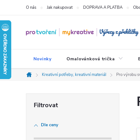
Přejít
O nás
Jak nakupovat
DOPRAVA A PLATBA
Obc
na
obsah
Novinky
Omalovánková trička
Kreativní potřeby, kreativní materiál
Pro výrobu s
Domů
P
o
Dle ceny
s