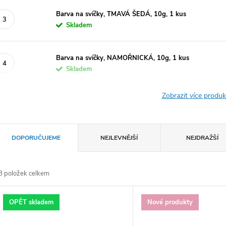
Barva na svíčky, TMAVÁ ŠEDÁ, 10g, 1 kus
Skladem
Barva na svíčky, NAMOŘNICKÁ, 10g, 1 kus
Skladem
Zobrazit více produ
Ř
DOPORUČUJEME
NEJLEVNĚJŠÍ
NEJDRAŽŠÍ
a
8
položek celkem
z
V
OPĚT skladem
Nové produkty
e
ý