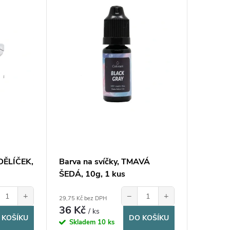
NDĚLÍČEK,
Barva na svíčky, TMAVÁ
ŠEDÁ, 10g, 1 kus
+
−
+
29,75 Kč bez DPH
36 Kč
/ ks
 KOŠÍKU
DO KOŠÍKU
Skladem
10 ks