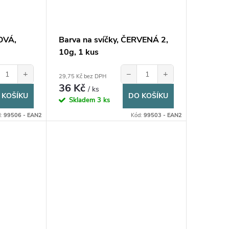
ŽOVÁ,
Barva na svíčky, ČERVENÁ 2,
10g, 1 kus
+
−
+
29,75 Kč bez DPH
36 Kč
/ ks
 KOŠÍKU
DO KOŠÍKU
Skladem
3 ks
d:
99506 - EAN2
Kód:
99503 - EAN2