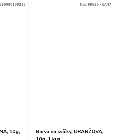
8595690138215
Kód:
99525 - EAN7
ENÁ, 10g,
Barva na svíčky, ORANŽOVÁ,
10g, 1 kus