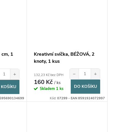
9 cm, 1
Kreativní svíčka, BÉŽOVÁ, 2
knoty, 1 kus
−
+
+
132,23 Kč bez DPH
160 Kč
/ ks
DO KOŠÍKU
 KOŠÍKU
Skladem
1 ks
8595690134699
Kód:
07299 - EAN 8591924072997