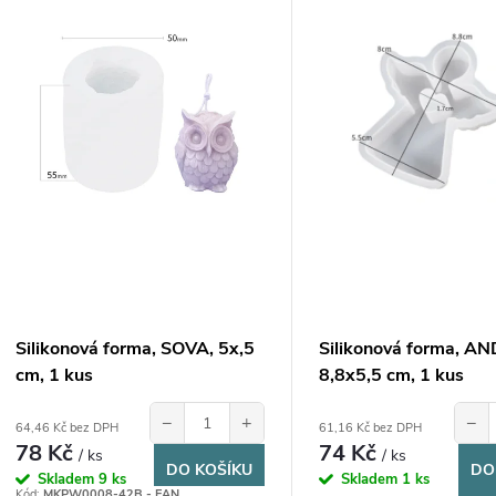
n
p
p
s
r
p
o
r
d
o
u
Silikonová forma, SOVA, 5x,5
Silikonová forma, A
d
cm, 1 kus
8,8x5,5 cm, 1 kus
k
u
−
+
−
64,46 Kč bez DPH
61,16 Kč bez DPH
t
78 Kč
74 Kč
/ ks
/ ks
DO KOŠÍKU
DO
k
Skladem
9 ks
Skladem
1 ks
Kód:
MKPW0008-42B - EAN