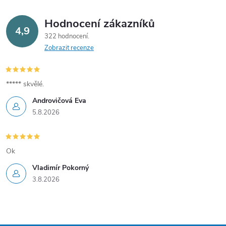
r
v
Hodnocení zákazníků
4,9
322 hodnocení
k
Zobrazit recenze
y
v
***** skvělé.
Androvičová Eva
ý
5.8.2026
p
i
Ok
s
Vladimír Pokorný
3.8.2026
u