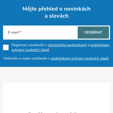
Mějte přehled o novinkách
a slevách
Z
á
E-mail
ODEBÍRAT
p
Registrací souhlasíte s
obchodními podmínkami
a
podmínkami
ochrany osobních údajů
a
Vložením e-mailu souhlasíte s
podmínkami ochrany osobních údajů
t
í