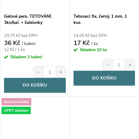
Gelové pero, TETOVÁNÍ,
Tetovací fix, černý, 1 mm, 1
3ks/bal. + šablonky
kus
29,75 Kč bez DPH
14,05 Kč bez DPH
36 Kč
17 Kč
/ balení
/ ks
Měrná
12 Kč / 1 ks
Skladem
10 ks
cena:
Skladem
3 balení
−
+
−
+
DO KOŠÍKU
DO KOŠÍKU
Nové produkty
OPĚT skladem