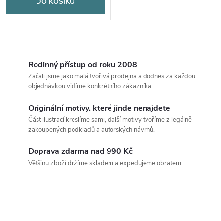
DO KOŠÍKU
O
v
Rodinný přístup od roku 2008
Začali jsme jako malá tvořivá prodejna a dodnes za každou
l
objednávkou vidíme konkrétního zákazníka.
á
Originální motivy, které jinde nenajdete
Část ilustrací kreslíme sami, další motivy tvoříme z legálně
d
zakoupených podkladů a autorských návrhů.
a
Doprava zdarma nad 990 Kč
c
Většinu zboží držíme skladem a expedujeme obratem.
í
p