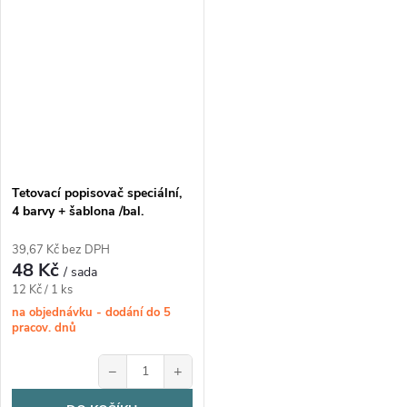
Tetovací popisovač speciální,
4 barvy + šablona /bal.
39,67 Kč bez DPH
48 Kč
/ sada
Měrná
12 Kč / 1 ks
cena:
na objednávku - dodání do 5
pracov. dnů
−
+