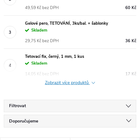
49,59 Kč bez DPH
60 Kč
Gelové pero, TETOVÁNÍ, 3ks/bal. + šablonky
Skladem
29,75 Kč bez DPH
36 Kč
Tetovací fix, černý, 1 mm, 1 kus
Skladem
14,05 Kč bez DPH
17 Kč
Zobrazit více produktů
Filtrovat
Ř
Doporučujeme
a
Nejlevnější