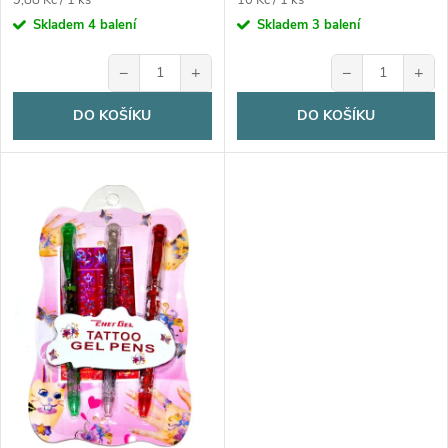
u
9,88 Kč / 1 ks
10 Kč / 1 ks
cena:
cena:
Skladem
4 balení
Skladem
3 balení
k
k
−
+
−
+
t
t
DO KOŠÍKU
DO KOŠÍKU
ů
ů