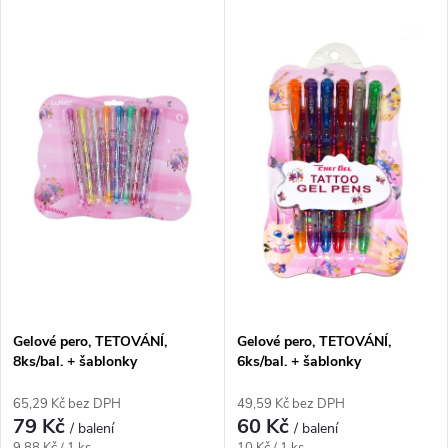
V
Nejdražší
z
ý
Nejprodávanější
e
p
Abecedně
n
i
í
s
p
p
r
r
o
Gelové pero, TETOVÁNÍ,
Gelové pero, TETOVÁNÍ,
o
8ks/bal. + šablonky
6ks/bal. + šablonky
d
d
65,29 Kč bez DPH
49,59 Kč bez DPH
79 Kč
60 Kč
u
/ balení
/ balení
Měrná
Měrná