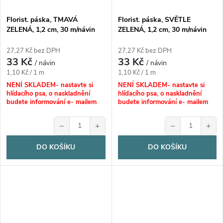
Florist. páska, TMAVÁ
Florist. páska, SVĚTLE
ZELENÁ, 1,2 cm, 30 m/návin
ZELENÁ, 1,2 cm, 30 m/návin
27,27 Kč bez DPH
27,27 Kč bez DPH
33 Kč
33 Kč
/ návin
/ návin
Měrná
Měrná
1,10 Kč / 1 m
1,10 Kč / 1 m
cena:
cena:
NENÍ SKLADEM- nastavte si
NENÍ SKLADEM- nastavte si
hlídacího psa, o naskladnění
hlídacího psa, o naskladnění
budete informování e- mailem
budete informování e- mailem
−
+
−
+
DO KOŠÍKU
DO KOŠÍKU