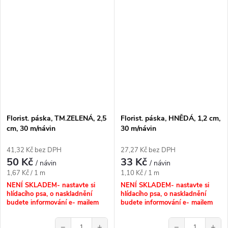
Florist. páska, TM.ZELENÁ, 2,5
Florist. páska, HNĚDÁ, 1,2 cm,
cm, 30 m/návin
30 m/návin
41,32 Kč bez DPH
27,27 Kč bez DPH
50 Kč
33 Kč
/ návin
/ návin
Měrná
Měrná
1,67 Kč / 1 m
1,10 Kč / 1 m
cena:
cena:
NENÍ SKLADEM- nastavte si
NENÍ SKLADEM- nastavte si
hlídacího psa, o naskladnění
hlídacího psa, o naskladnění
budete informování e- mailem
budete informování e- mailem
−
+
−
+