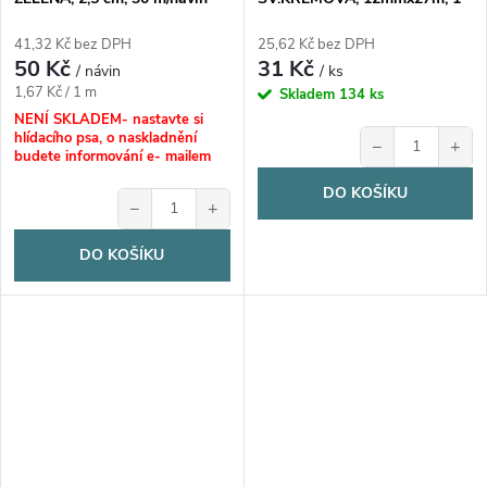
kus
41,32 Kč bez DPH
25,62 Kč bez DPH
50 Kč
31 Kč
/ návin
/ ks
Měrná
1,67 Kč / 1 m
Skladem
134 ks
cena:
NENÍ SKLADEM- nastavte si
hlídacího psa, o naskladnění
−
+
budete informování e- mailem
DO KOŠÍKU
−
+
DO KOŠÍKU