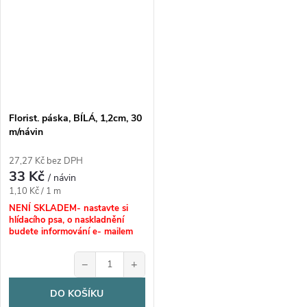
Florist. páska, BÍLÁ, 1,2cm, 30
m/návin
27,27 Kč bez DPH
33 Kč
/ návin
Měrná
1,10 Kč / 1 m
cena:
NENÍ SKLADEM- nastavte si
hlídacího psa, o naskladnění
budete informování e- mailem
−
+
DO KOŠÍKU