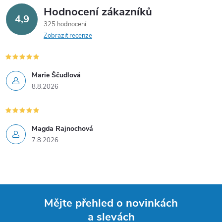
v
Hodnocení zákazníků
4,9
325 hodnocení
k
Zobrazit recenze
y
v
Marie Ščudlová
8.8.2026
ý
p
i
Magda Rajnochová
7.8.2026
s
u
Mějte přehled o novinkách
a slevách