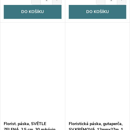
DO KOŠÍKU
DO KOŠÍKU
Florist. páska, SVĚTLE
Floristická páska, gutaperča,
ZELENÁ, 2,5 cm, 30 m/návin
SV.KRÉMOVÁ, 12mmx27m, 1