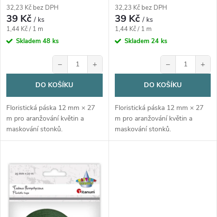
d
d
32,23 Kč bez DPH
32,23 Kč bez DPH
39 Kč
39 Kč
u
/ ks
/ ks
Měrná
Měrná
u
1,44 Kč / 1 m
1,44 Kč / 1 m
cena:
cena:
Skladem
48 ks
Skladem
24 ks
k
k
−
+
−
+
t
t
DO KOŠÍKU
DO KOŠÍKU
ů
ů
Floristická páska 12 mm × 27
Floristická páska 12 mm × 27
m pro aranžování květin a
m pro aranžování květin a
maskování stonků.
maskování stonků.