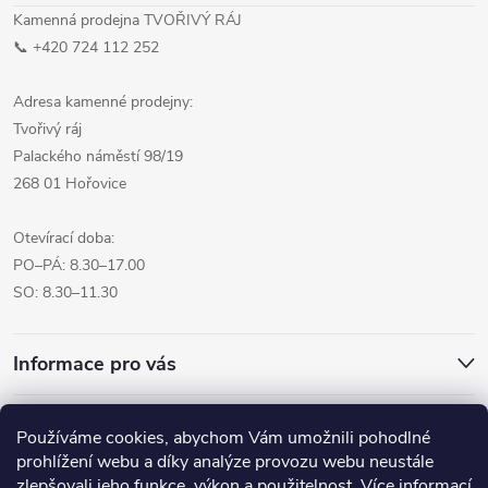
Kamenná prodejna TVOŘIVÝ RÁJ
📞 +420 724 112 252
Adresa kamenné prodejny:
Tvořivý ráj
Palackého náměstí 98/19
268 01 Hořovice
Otevírací doba:
PO–PÁ: 8.30–17.00
SO: 8.30–11.30
Informace pro vás
Přijímáme online platby
Používáme cookies, abychom Vám umožnili pohodlné
prohlížení webu a díky analýze provozu webu neustále
zlepšovali jeho funkce, výkon a použitelnost.
Více informací