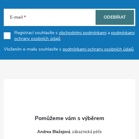
Z
á
E-mail
ODEBÍRAT
p
Registrací souhlasíte s
obchodními podmínkami
a
podmínkami
ochrany osobních údajů
a
Vložením e-mailu souhlasíte s
podmínkami ochrany osobních údajů
t
í
Andrea Blažejová