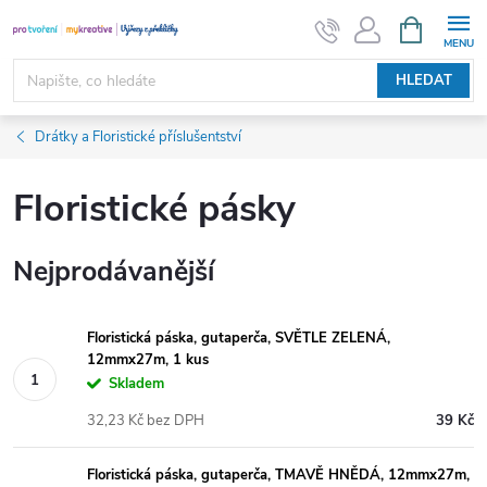
Přejít
NÁKUPNÍ
KOŠÍK
na
obsah
HLEDAT
Drátky a Floristické příslušentství
Floristické pásky
Nejprodávanější
Floristická páska, gutaperča, SVĚTLE ZELENÁ,
12mmx27m, 1 kus
Skladem
32,23 Kč bez DPH
39 Kč
Floristická páska, gutaperča, TMAVĚ HNĚDÁ, 12mmx27m,