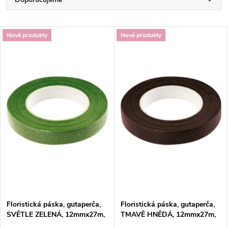
Ř
a
Nejlevnější
V
Nové produkty
Nové produkty
Nejdražší
z
ý
Nejprodávanější
e
p
Abecedně
n
i
í
s
p
p
r
r
o
Floristická páska, gutaperča,
Floristická páska, gutaperča,
o
SVĚTLE ZELENÁ, 12mmx27m,
TMAVĚ HNĚDÁ, 12mmx27m,
1 kus
1 kus