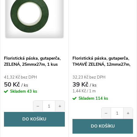
Floristická páska, gutaperča,
Floristická páska, gutaperča,
ZELENÁ, 25mmx27m, 1 kus
TMAVĚ ZELENÁ, 12mmx27m,
1 kus
41,32 Kč bez DPH
32,23 Kč bez DPH
50 Kč
39 Kč
/ ks
/ ks
Měrná
1,44 Kč / 1 m
Skladem
43 ks
cena:
Skladem
114 ks
−
+
−
+
DO KOŠÍKU
DO KOŠÍKU