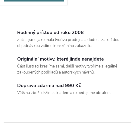
O
v
Rodinný přístup od roku 2008
Začali jsme jako malá tvořivá prodejna a dodnes za každou
l
objednávkou vidíme konkrétního zákazníka.
á
Originální motivy, které jinde nenajdete
Část ilustrací kreslíme sami, další motivy tvoříme z legálně
d
zakoupených podkladů a autorských návrhů.
a
Doprava zdarma nad 990 Kč
c
Většinu zboží držíme skladem a expedujeme obratem.
í
p
r