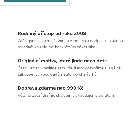
O
v
Rodinný přístup od roku 2008
Začali jsme jako malá tvořivá prodejna a dodnes za každou
l
objednávkou vidíme konkrétního zákazníka.
á
Originální motivy, které jinde nenajdete
Část ilustrací kreslíme sami, další motivy tvoříme z legálně
d
zakoupených podkladů a autorských návrhů.
a
Doprava zdarma nad 990 Kč
c
Většinu zboží držíme skladem a expedujeme obratem.
í
p
r