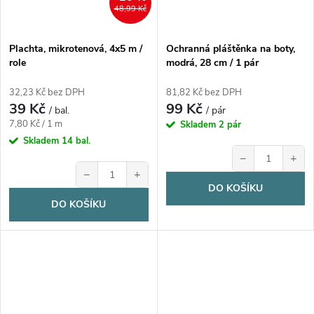
48,99 Kč
Plachta, mikrotenová, 4x5 m /
Ochranná pláštěnka na boty,
role
modrá, 28 cm / 1 pár
32,23 Kč bez DPH
81,82 Kč bez DPH
39 Kč
99 Kč
/ bal.
/ pár
Měrná
7,80 Kč / 1 m
Skladem
2 pár
cena:
Skladem
14 bal.
−
+
−
+
DO KOŠÍKU
DO KOŠÍKU