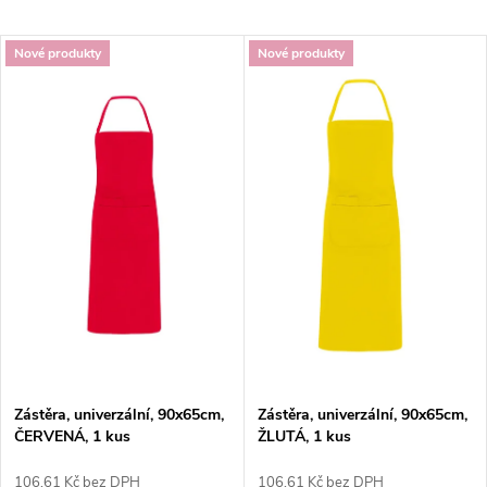
a
Nejlevnější
V
Nové produkty
Nové produkty
Nejdražší
z
ý
Nejprodávanější
e
p
Abecedně
n
i
í
s
p
p
r
r
o
Zástěra, univerzální, 90x65cm,
Zástěra, univerzální, 90x65cm,
o
ČERVENÁ, 1 kus
ŽLUTÁ, 1 kus
d
106,61 Kč bez DPH
106,61 Kč bez DPH