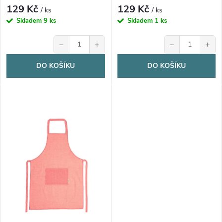
d
129 Kč
129 Kč
u
/ ks
/ ks
u
Skladem
9 ks
Skladem
1 ks
k
−
+
−
+
k
t
DO KOŠÍKU
DO KOŠÍKU
t
ů
ů