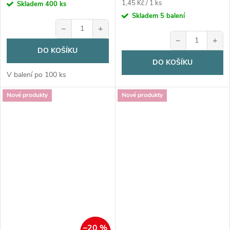
Měrná
1,45 Kč / 1 ks
Skladem
400 ks
cena:
Skladem
5 balení
−
+
−
+
DO KOŠÍKU
DO KOŠÍKU
V balení po 100 ks
Nové produkty
Nové produkty
–20 %