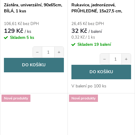
Zástěra, univerzální, 90x65cm,
Rukavice, jednorázové,
BÍLÁ, 1 kus
PRŮHLEDNÉ, 15x27,5 cm,
100ks/bal.
106,61 Kč bez DPH
26,45 Kč bez DPH
129 Kč
32 Kč
/ ks
/ balení
Měrná
0,32 Kč / 1 ks
Skladem
5 ks
cena:
Skladem
19 balení
−
+
−
+
DO KOŠÍKU
DO KOŠÍKU
V balení po 100 ks
Nové produkty
Nové produkty