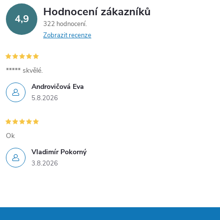
v
Hodnocení zákazníků
4,9
322 hodnocení
k
Zobrazit recenze
y
v
***** skvělé.
Androvičová Eva
ý
5.8.2026
p
i
Ok
s
Vladimír Pokorný
3.8.2026
u