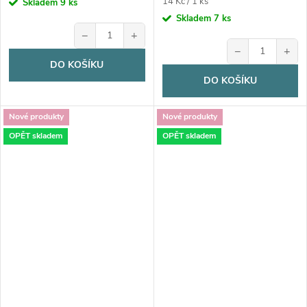
Měrná
14 Kč / 1 ks
Skladem
9 ks
cena:
Skladem
7 ks
−
+
−
+
DO KOŠÍKU
DO KOŠÍKU
Nové produkty
Nové produkty
OPĚT skladem
OPĚT skladem