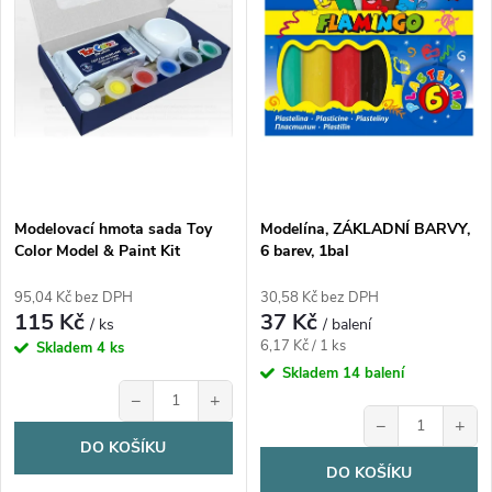
n
i
í
s
p
p
r
r
o
Modelovací hmota sada Toy
Modelína, ZÁKLADNÍ BARVY,
o
Color Model & Paint Kit
6 barev, 1bal
d
d
95,04 Kč bez DPH
30,58 Kč bez DPH
115 Kč
37 Kč
u
/ ks
/ balení
Měrná
u
6,17 Kč / 1 ks
Skladem
4 ks
cena:
Skladem
14 balení
k
−
+
k
−
+
t
DO KOŠÍKU
t
DO KOŠÍKU