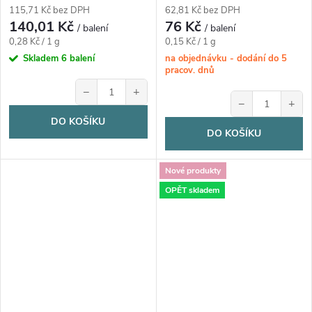
115,71 Kč bez DPH
62,81 Kč bez DPH
140,01 Kč
76 Kč
/ balení
/ balení
Měrná
Měrná
0,28 Kč / 1 g
0,15 Kč / 1 g
cena:
cena:
Skladem
6 balení
na objednávku - dodání do 5
pracov. dnů
−
+
−
+
DO KOŠÍKU
DO KOŠÍKU
Nové produkty
OPĚT skladem