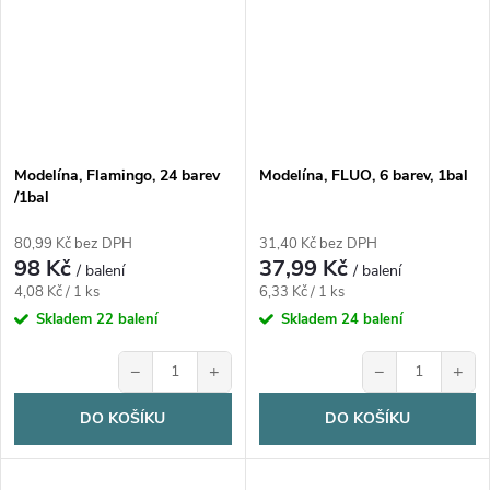
Modelína, Flamingo, 24 barev
Modelína, FLUO, 6 barev, 1bal
/1bal
80,99 Kč bez DPH
31,40 Kč bez DPH
98 Kč
37,99 Kč
/ balení
/ balení
Měrná
Měrná
4,08 Kč / 1 ks
6,33 Kč / 1 ks
cena:
cena:
Skladem
22 balení
Skladem
24 balení
−
+
−
+
DO KOŠÍKU
DO KOŠÍKU