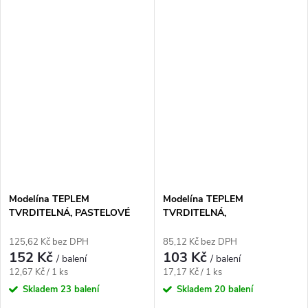
Modelína TEPLEM
Modelína TEPLEM
TVRDITELNÁ, PASTELOVÉ
TVRDITELNÁ,
BARVY, 12 barev, 1 bal.
FLUORESCENČNÍ, 6 barev,
120g, 1 bal.
125,62 Kč bez DPH
85,12 Kč bez DPH
152 Kč
103 Kč
/ balení
/ balení
Měrná
Měrná
12,67 Kč / 1 ks
17,17 Kč / 1 ks
cena:
cena:
Skladem
23 balení
Skladem
20 balení