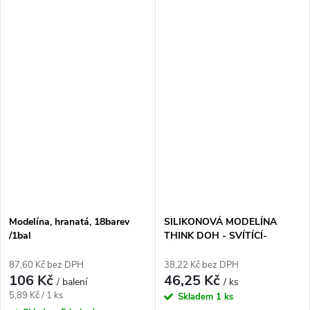
Modelína, hranatá, 18barev
SILIKONOVÁ MODELÍNA
/1bal
THINK DOH - SVÍTÍCÍ-
RŮŽOVÁ, (TD29639-N62)
87,60 Kč bez DPH
38,22 Kč bez DPH
106 Kč
46,25 Kč
/ balení
/ ks
Měrná
5,89 Kč / 1 ks
Skladem
1 ks