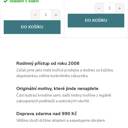
cena:
Skladem
5 balení
−
+
−
+
DO KOŠÍKU
DO KOŠÍKU
O
v
Rodinný přístup od roku 2008
Začali jsme jako malá tvořivá prodejna a dodnes za každou
l
objednávkou vidíme konkrétního zákazníka.
á
Originální motivy, které jinde nenajdete
Část ilustrací kreslíme sami, další motivy tvoříme z legálně
d
zakoupených podkladů a autorských návrhů.
a
Doprava zdarma nad 990 Kč
c
Většinu zboží držíme skladem a expedujeme obratem.