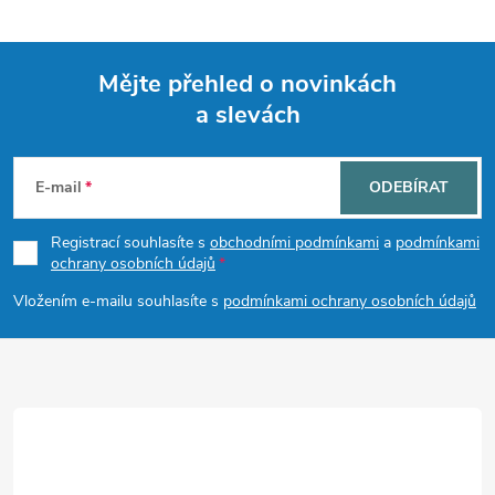
u
Mějte přehled o novinkách
a slevách
Z
á
E-mail
ODEBÍRAT
p
Registrací souhlasíte s
obchodními podmínkami
a
podmínkami
ochrany osobních údajů
a
Vložením e-mailu souhlasíte s
podmínkami ochrany osobních údajů
t
í