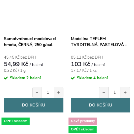
Samotvrdnoucí modelovací
Modelína TEPLEM
hmota, ČERNÁ, 250 g/bal.
TVRDITELNÁ, PASTELOVÁ -
TŘPYTIVÁ, 6 barev, 120g, 1
bal.
45,45 Kč bez DPH
85,12 Kč bez DPH
54,99 Kč
103 Kč
/ balení
/ balení
Měrná
Měrná
0,22 Kč / 1 g
17,17 Kč / 1 ks
cena:
cena:
Skladem
2 balení
Skladem
4 balení
−
+
−
+
DO KOŠÍKU
DO KOŠÍKU
OPĚT skladem
Nové produkty
OPĚT skladem