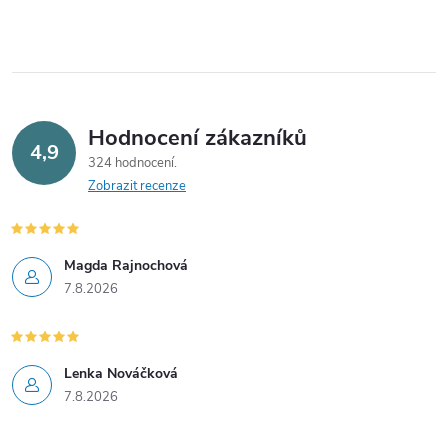
í
p
r
v
Hodnocení zákazníků
4,9
324 hodnocení
k
Zobrazit recenze
y
v
Magda Rajnochová
7.8.2026
ý
p
i
Lenka Nováčková
7.8.2026
s