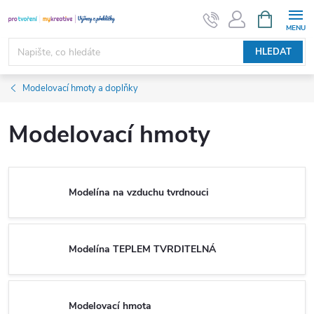
Přejít
NÁKUPNÍ
KOŠÍK
na
obsah
HLEDAT
Modelovací hmoty a doplňky
Modelovací hmoty
Modelína na vzduchu tvrdnouci
Modelína TEPLEM TVRDITELNÁ
Modelovací hmota