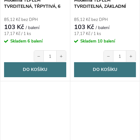
Modelína TEPLEM
Modelína TEPLEM
TVRDITELNÁ, TŘPYTIVÁ, 6
TVRDITELNÁ, ZÁKLADNÍ
barev, 120g, 1 bal.
BARVY, 6 barev, 120g, 1 bal.
85,12 Kč bez DPH
85,12 Kč bez DPH
103 Kč
103 Kč
/ balení
/ balení
Měrná
Měrná
17,17 Kč / 1 ks
17,17 Kč / 1 ks
cena:
cena:
Skladem
6 balení
Skladem
10 balení
−
+
−
+
DO KOŠÍKU
DO KOŠÍKU