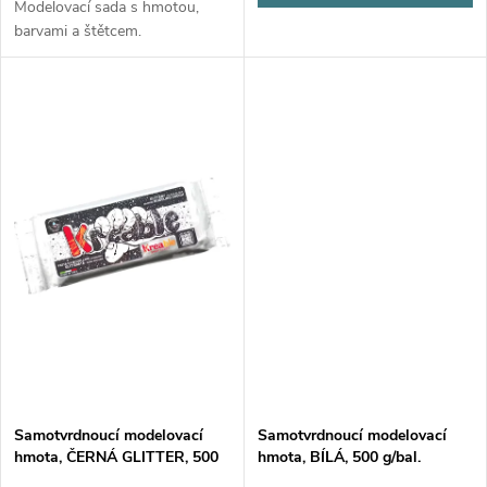
ů
Modelovací sada s hmotou,
ů
barvami a štětcem.
Samotvrdnoucí modelovací
Samotvrdnoucí modelovací
hmota, ČERNÁ GLITTER, 500
hmota, BÍLÁ, 500 g/bal.
g/bal.