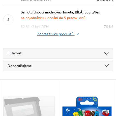
Samotvrdnoucí modelovací hmota, BÍLÁ, 500 g/bal.
na objednávku - dodání do 5 pracov. dnů
62,81 Kč bez DPH
76 Kč
Zobrazit více produktů
Filtrovat
Ř
Doporučujeme
a
Nejlevnější
V
Nejdražší
z
ý
Nejprodávanější
e
p
Abecedně