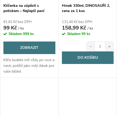
Klíčenka na zápěstí s
Hrnek 330ml, DINOSAUŘI 2,
potiskem – Nejlepší paní
cena za 1 kus
učitelka, květiny a motýl
81,82 Kč bez DPH
131,40 Kč bez DPH
99 Kč
158,99 Kč
/ ks
/ ks
Skladem
999 ks
Skladem
99 ks
−
+
ZOBRAZIT
DO KOŠÍKU
Klíče budete mít vždy po ruce a
navíc potěší jako milý dárek pro
vaše blízké.