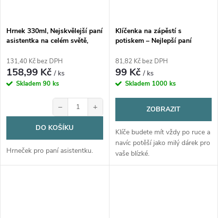
Hrnek 330ml, Nejskvělejší paní
Klíčenka na zápěstí s
asistentka na celém světě,
potiskem – Nejlepší paní
cena za 1 kus
učitelka
131,40 Kč bez DPH
81,82 Kč bez DPH
158,99 Kč
99 Kč
/ ks
/ ks
Skladem
90 ks
Skladem
1000 ks
−
+
ZOBRAZIT
DO KOŠÍKU
Klíče budete mít vždy po ruce a
navíc potěší jako milý dárek pro
Hrneček pro paní asistentku.
vaše blízké.