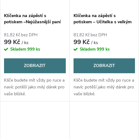
Klíčenka na zápěstí s
Klíčenka na zápěstí s
potiskem –Nejúžasnější paní
potiskem – Učitelka s velkým
školnice - srdce celé školy
srdcem
81,82 Kč bez DPH
81,82 Kč bez DPH
99 Kč
99 Kč
/ ks
/ ks
Skladem
999 ks
Skladem
999 ks
ZOBRAZIT
ZOBRAZIT
Klíče budete mít vždy po ruce a
Klíče budete mít vždy po ruce a
navíc potěší jako milý dárek pro
navíc potěší jako milý dárek pro
vaše blízké.
vaše blízké.