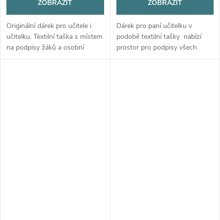
ZOBRAZIT
ZOBRAZIT
Originální dárek pro učitele i
Dárek pro paní učitelku v
učitelku. Textilní taška s místem
podobě textilní tašky nabízí
na podpisy žáků a osobní
prostor pro podpisy všech
poděkování od celé třídy.
žáků, což z něj dělá osobní
vzpomínku na školní rok.