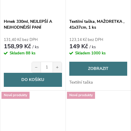
Hrnek 330ml, NEJLEPŠÍ A
Textilní taška, MAŽORETKA ,
NEJHODNĚJŠÍ PANÍ
41x37cm, 1 ks
ASISTENTKA, cena za 1 kus
131,40 Kč bez DPH
123,14 Kč bez DPH
158,99 Kč
149 Kč
/ ks
/ ks
Skladem
88 ks
Skladem
1000 ks
−
+
ZOBRAZIT
DO KOŠÍKU
Textilní taška
Nové produkty
Nové produkty