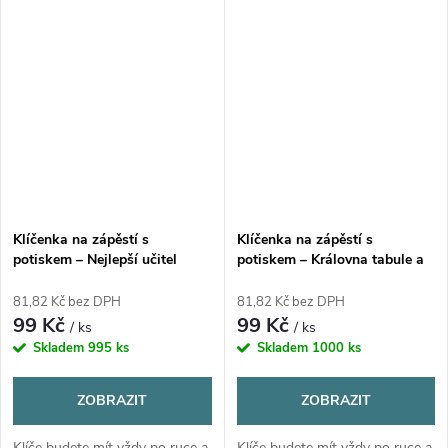
Klíčenka na zápěstí s
Klíčenka na zápěstí s
potiskem – Nejlepší učitel
potiskem – Královna tabule a
křídy
81,82 Kč bez DPH
81,82 Kč bez DPH
99 Kč
99 Kč
/ ks
/ ks
Skladem
995 ks
Skladem
1000 ks
ZOBRAZIT
ZOBRAZIT
Klíče budete mít vždy po ruce a
Klíče budete mít vždy po ruce a