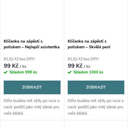
Klíčenka na zápěstí s
Klíčenka na zápěstí s
potiskem – Nejlepší asistentka
potiskem – Skvělá paní
učitelka na celém světě 2
81,82 Kč bez DPH
81,82 Kč bez DPH
99 Kč
99 Kč
/ ks
/ ks
Skladem
998 ks
Skladem
1000 ks
ZOBRAZIT
ZOBRAZIT
Klíče budete mít vždy po ruce a
Klíče budete mít vždy po ruce a
navíc potěší jako milý dárek pro
navíc potěší jako milý dárek pro
vaše blízké.
vaše blízké.