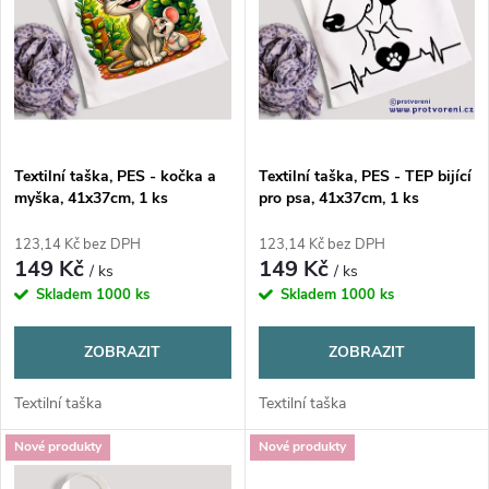
í
s
p
p
r
r
o
Textilní taška, PES - kočka a
Textilní taška, PES - TEP bijící
o
myška, 41x37cm, 1 ks
pro psa, 41x37cm, 1 ks
d
d
123,14 Kč bez DPH
123,14 Kč bez DPH
149 Kč
149 Kč
u
/ ks
/ ks
u
Skladem
1000 ks
Skladem
1000 ks
k
k
ZOBRAZIT
ZOBRAZIT
t
t
Textilní taška
Textilní taška
ů
Nové produkty
Nové produkty
ů