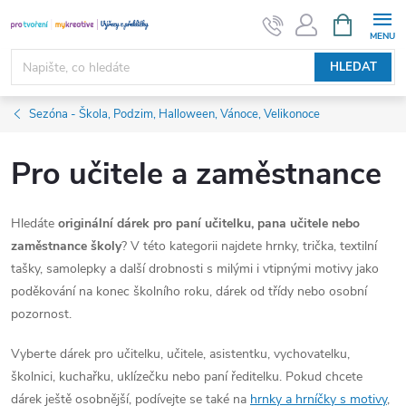
Přejít
NÁKUPNÍ
KOŠÍK
na
obsah
HLEDAT
Sezóna - Škola, Podzim, Halloween, Vánoce, Velikonoce
Pro učitele a zaměstnance
Hledáte
originální dárek pro paní učitelku, pana učitele nebo
zaměstnance školy
? V této kategorii najdete hrnky, trička, textilní
tašky, samolepky a další drobnosti s milými i vtipnými motivy jako
poděkování na konec školního roku, dárek od třídy nebo osobní
pozornost.
Vyberte dárek pro učitelku, učitele, asistentku, vychovatelku,
školnici, kuchařku, uklízečku nebo paní ředitelku. Pokud chcete
dárek ještě osobnější, podívejte se také na
hrnky a hrníčky s motivy
,