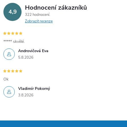
v
Hodnocení zákazníků
4,9
322 hodnocení
k
Zobrazit recenze
y
v
***** skvělé.
Androvičová Eva
ý
5.8.2026
p
i
Ok
s
Vladimír Pokorný
3.8.2026
u