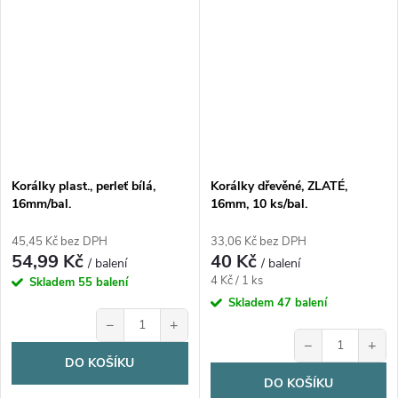
Korálky plast., perleť bílá,
Korálky dřevěné, ZLATÉ,
16mm/bal.
16mm, 10 ks/bal.
45,45 Kč bez DPH
33,06 Kč bez DPH
54,99 Kč
40 Kč
/ balení
/ balení
Měrná
4 Kč / 1 ks
Skladem
55 balení
cena:
Skladem
47 balení
−
+
−
+
DO KOŠÍKU
DO KOŠÍKU