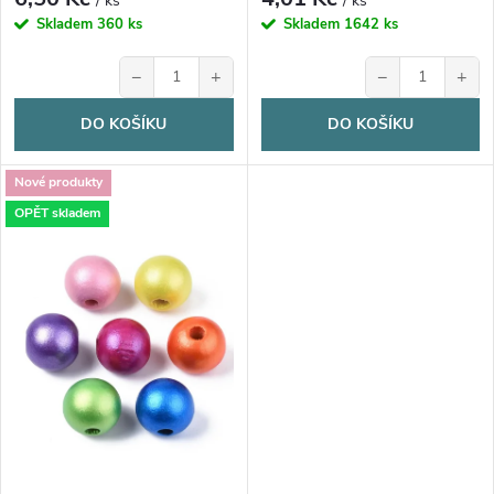
u
/ ks
/ ks
u
Skladem
360 ks
Skladem
1642 ks
k
−
+
−
+
k
t
DO KOŠÍKU
DO KOŠÍKU
t
ů
Nové produkty
ů
OPĚT skladem