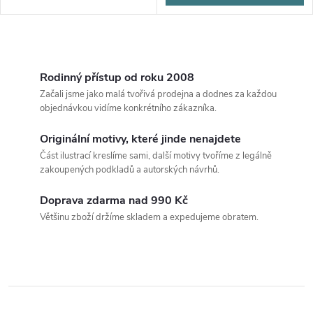
O
v
Rodinný přístup od roku 2008
Začali jsme jako malá tvořivá prodejna a dodnes za každou
l
objednávkou vidíme konkrétního zákazníka.
á
Originální motivy, které jinde nenajdete
Část ilustrací kreslíme sami, další motivy tvoříme z legálně
d
zakoupených podkladů a autorských návrhů.
a
Doprava zdarma nad 990 Kč
c
Většinu zboží držíme skladem a expedujeme obratem.
í
p
r