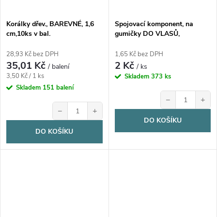
Korálky dřev., BAREVNÉ, 1,6
Spojovací komponent, na
cm,10ks v bal.
gumičky DO VLASŮ,
průhledný, 1.5 cm, 1ks
28,93 Kč bez DPH
1,65 Kč bez DPH
35,01 Kč
2 Kč
/ balení
/ ks
Měrná
3,50 Kč / 1 ks
Skladem
373 ks
cena:
Skladem
151 balení
−
+
−
+
DO KOŠÍKU
DO KOŠÍKU