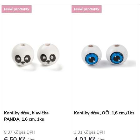
a
V
Nové produkty
Nové produkty
Nejdražší
z
ý
Nejprodávanější
e
p
Abecedně
n
i
í
s
p
p
r
r
o
Korálky dřev., hlavička
Korálky dřev., OČI, 1,6 cm,/1ks
o
PANDA, 1,6 cm, 1ks
d
d
5,37 Kč bez DPH
3,31 Kč bez DPH
6,50 Kč
4,01 Kč