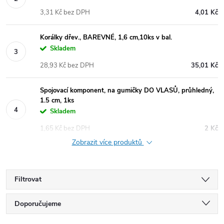
3,31 Kč bez DPH
4,01 Kč
Korálky dřev., BAREVNÉ, 1,6 cm,10ks v bal.
Skladem
28,93 Kč bez DPH
35,01 Kč
Spojovací komponent, na gumičky DO VLASŮ, průhledný,
1.5 cm, 1ks
Skladem
1,65 Kč bez DPH
2 Kč
Zobrazit více produktů
Filtrovat
Ř
Doporučujeme
Nejlevnější