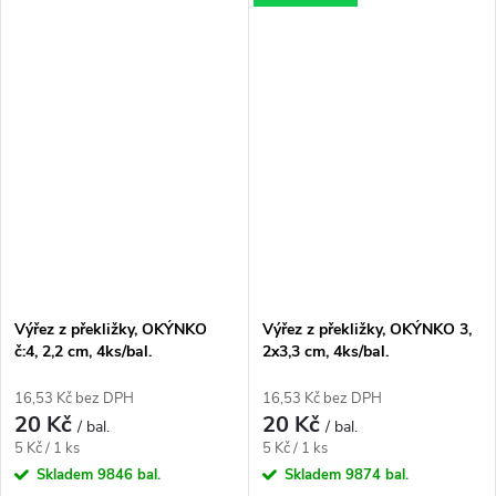
Výřez z překližky, OKÝNKO
Výřez z překližky, OKÝNKO 3,
č:4, 2,2 cm, 4ks/bal.
2x3,3 cm, 4ks/bal.
16,53 Kč bez DPH
16,53 Kč bez DPH
20 Kč
20 Kč
/ bal.
/ bal.
Měrná
Měrná
5 Kč / 1 ks
5 Kč / 1 ks
cena:
cena:
Skladem
9846 bal.
Skladem
9874 bal.