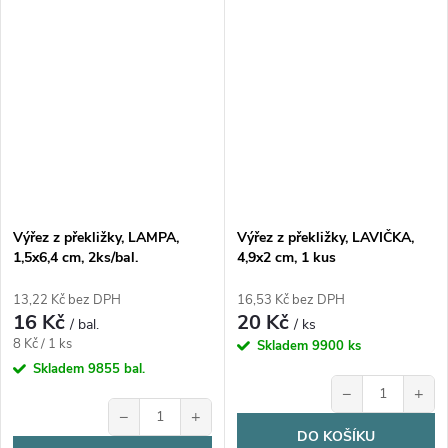
Výřez z překližky, LAMPA,
Výřez z překližky, LAVIČKA,
1,5x6,4 cm, 2ks/bal.
4,9x2 cm, 1 kus
13,22 Kč bez DPH
16,53 Kč bez DPH
16 Kč
20 Kč
/ bal.
/ ks
Měrná
8 Kč / 1 ks
Skladem
9900 ks
cena:
Skladem
9855 bal.
−
+
−
+
DO KOŠÍKU