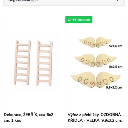
Ř
a
Doporučujeme
V
OPĚT skladem
Nejlevnější
z
ý
Nejdražší
e
p
Abecedně
n
i
í
s
p
p
r
r
o
Dekorace, ŽEBŘÍK, cca 6x2
Výřez z překližky, OZDOBNÁ
o
cm, 1 kus
KŘÍDLA - VELKÁ, 9,9x3,2 cm,
1 kus