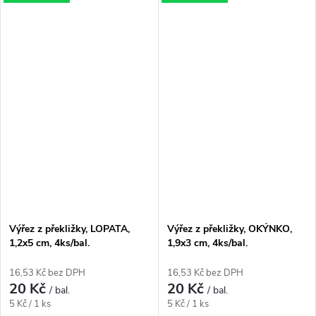
Výřez z překližky, LOPATA,
Výřez z překližky, OKÝNKO,
1,2x5 cm, 4ks/bal.
1,9x3 cm, 4ks/bal.
16,53 Kč bez DPH
16,53 Kč bez DPH
20 Kč
20 Kč
/ bal.
/ bal.
Měrná
Měrná
5 Kč / 1 ks
5 Kč / 1 ks