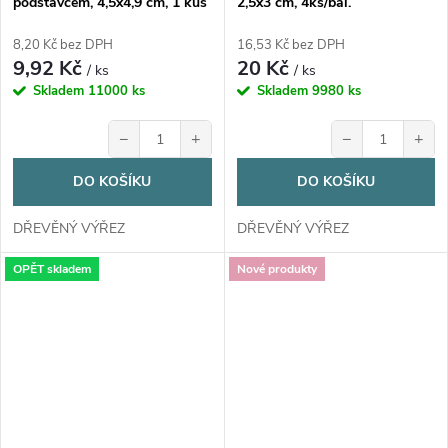
podstavcem, 4,5x4,9 cm, 1 kus
2,5x3 cm, 4ks/bal.
8,20 Kč bez DPH
16,53 Kč bez DPH
9,92 Kč
20 Kč
/ ks
/ ks
Skladem
11000 ks
Skladem
9980 ks
−
+
−
+
DO KOŠÍKU
DO KOŠÍKU
DŘEVĚNÝ VÝŘEZ
DŘEVĚNÝ VÝŘEZ
OPĚT skladem
Nové produkty