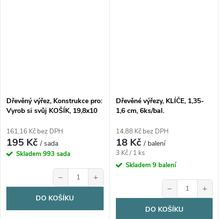
Dřevěný výřez, Konstrukce pro:
Dřevěné výřezy, KLÍČE, 1,35-
Vyrob si svůj KOŠÍK, 19,8x10
1,6 cm, 6ks/bal.
cm, 1 sada
161,16 Kč bez DPH
14,88 Kč bez DPH
195 Kč
18 Kč
/ sada
/ balení
Měrná
3 Kč / 1 ks
Skladem
993 sada
cena:
Skladem
9 balení
−
+
−
+
DO KOŠÍKU
DO KOŠÍKU