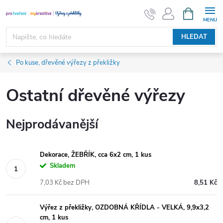
Přejít
NÁKUPNÍ
KOŠÍK
na
obsah
HLEDAT
Po kuse, dřevěné výřezy z překližky
Ostatní dřevěné výřezy
Nejprodávanější
Dekorace, ŽEBŘÍK, cca 6x2 cm, 1 kus
Skladem
7,03 Kč bez DPH
8,51 Kč
Výřez z překližky, OZDOBNÁ KŘÍDLA - VELKÁ, 9,9x3,2
cm, 1 kus