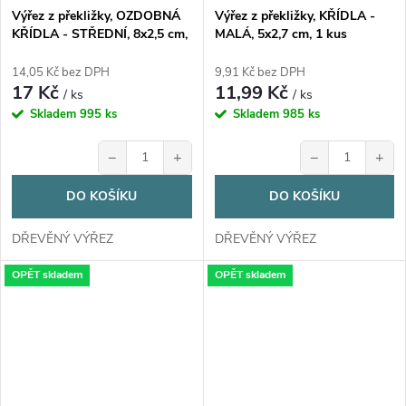
Výřez z překližky, OZDOBNÁ
Výřez z překližky, KŘÍDLA -
KŘÍDLA - STŘEDNÍ, 8x2,5 cm,
MALÁ, 5x2,7 cm, 1 kus
1 kus
14,05 Kč bez DPH
9,91 Kč bez DPH
17 Kč
11,99 Kč
/ ks
/ ks
Skladem
995 ks
Skladem
985 ks
−
+
−
+
DO KOŠÍKU
DO KOŠÍKU
DŘEVĚNÝ VÝŘEZ
DŘEVĚNÝ VÝŘEZ
OPĚT skladem
OPĚT skladem