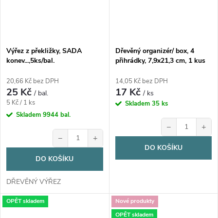
Výřez z překližky, SADA
Dřevěný organizér/ box, 4
konev...,5ks/bal.
přihrádky, 7,9x21,3 cm, 1 kus
20,66 Kč bez DPH
14,05 Kč bez DPH
25 Kč
17 Kč
/ bal.
/ ks
Měrná
5 Kč / 1 ks
Skladem
35 ks
cena:
Skladem
9944 bal.
−
+
−
+
DO KOŠÍKU
DO KOŠÍKU
DŘEVĚNÝ VÝŘEZ
OPĚT skladem
Nové produkty
OPĚT skladem