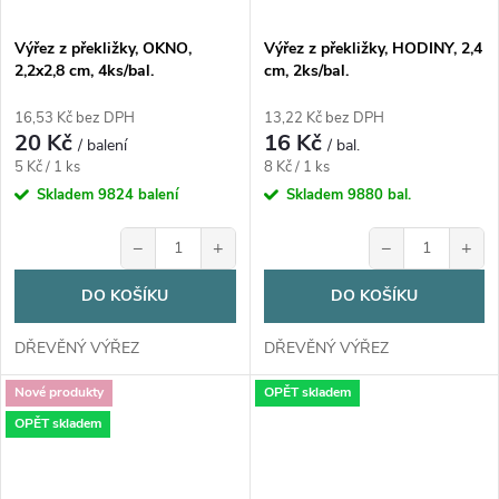
Výřez z překližky, OKNO,
Výřez z překližky, HODINY, 2,4
2,2x2,8 cm, 4ks/bal.
cm, 2ks/bal.
16,53 Kč bez DPH
13,22 Kč bez DPH
20 Kč
16 Kč
/ balení
/ bal.
Měrná
Měrná
5 Kč / 1 ks
8 Kč / 1 ks
cena:
cena:
Skladem
9824 balení
Skladem
9880 bal.
−
+
−
+
DO KOŠÍKU
DO KOŠÍKU
DŘEVĚNÝ VÝŘEZ
DŘEVĚNÝ VÝŘEZ
Nové produkty
OPĚT skladem
OPĚT skladem