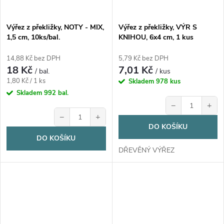
Výřez z překližky, NOTY - MIX,
Výřez z překližky, VÝR S
1,5 cm, 10ks/bal.
KNIHOU, 6x4 cm, 1 kus
14,88 Kč bez DPH
5,79 Kč bez DPH
18 Kč
7,01 Kč
/ bal.
/ kus
Měrná
1,80 Kč / 1 ks
Skladem
978 kus
cena:
Skladem
992 bal.
−
+
−
+
DO KOŠÍKU
DO KOŠÍKU
DŘEVĚNÝ VÝŘEZ