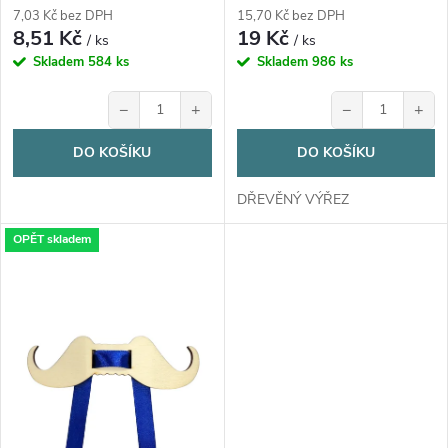
d
d
7,03 Kč bez DPH
15,70 Kč bez DPH
8,51 Kč
19 Kč
u
/ ks
/ ks
u
Skladem
584 ks
Skladem
986 ks
k
−
+
−
+
k
t
DO KOŠÍKU
DO KOŠÍKU
t
ů
DŘEVĚNÝ VÝŘEZ
ů
OPĚT skladem