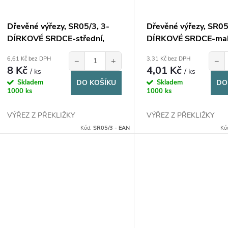
Dřevěné výřezy, SR05/3, 3-
Dřevěné výřezy, SR05
DÍRKOVÉ SRDCE-střední,
DÍRKOVÉ SRDCE-mal
2,5x6cm, 1ks
1,5x3cm, 1ks
6,61 Kč bez DPH
3,31 Kč bez DPH
−
+
−
8 Kč
4,01 Kč
/ ks
/ ks
Skladem
DO KOŠÍKU
Skladem
DO
1000 ks
1000 ks
VÝŘEZ Z PŘEKLIŽKY
VÝŘEZ Z PŘEKLIŽKY
Kód:
SR05/3 - EAN
Kó