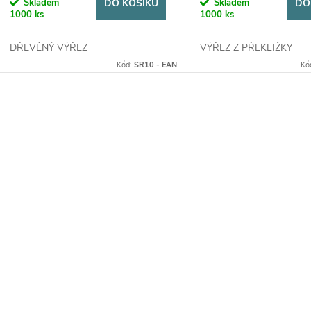
Skladem
DO KOŠÍKU
Skladem
DO
1000 ks
1000 ks
DŘEVĚNÝ VÝŘEZ
VÝŘEZ Z PŘEKLIŽKY
Kód:
SR10 - EAN
Kó