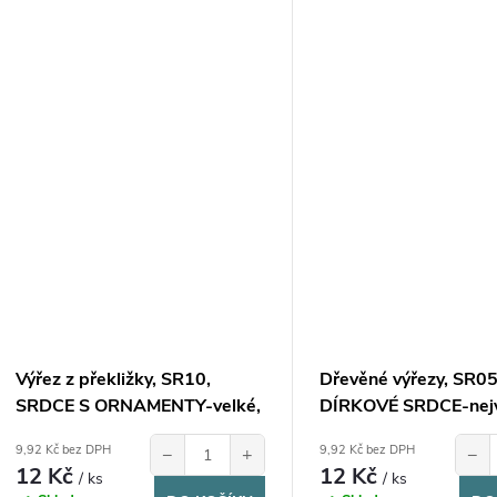
Výřez z překližky, SR10,
Dřevěné výřezy, SR05
SRDCE S ORNAMENTY-velké,
DÍRKOVÉ SRDCE-nejv
5,5x4,5cm, 1ks
4,2x10cm, 1ks
9,92 Kč bez DPH
9,92 Kč bez DPH
−
+
−
12 Kč
12 Kč
/ ks
/ ks