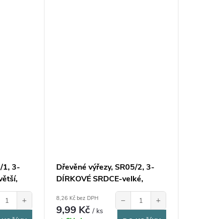
/1, 3-
Dřevěné výřezy, SR05/2, 3-
ětší,
DÍRKOVÉ SRDCE-velké,
3,3x8cm, 1ks
8,26 Kč bez DPH
+
−
+
9,99 Kč
/ ks