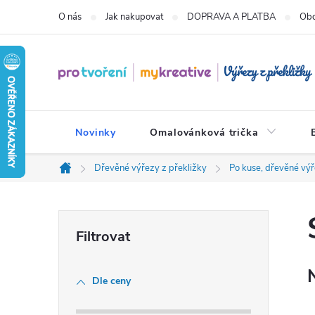
Přejít
O nás
Jak nakupovat
DOPRAVA A PLATBA
Obc
na
obsah
Novinky
Omalovánková trička
Dřevěné výřezy z překližky
Po kuse, dřevěné výř
Domů
P
o
Dle ceny
s