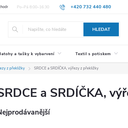
+420 732 440 480
hodní podmínky pro spotřebitele
VŠEOBECNÉ OBCHODNÍ PODMÍNKY 
HLEDAT
Batohy a tašky k vybarvení
Textil s potiskem
ezy z překližky
SRDCE a SRDÍČKA, výřezy z překližky
SRDCE a SRDÍČKA, výře
Nejprodávanější