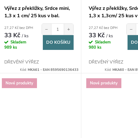
o
u
Výřez z překližky, Srdce mini,
Výřez z překližky, Srd
d
1,3 x 1 cm/ 25 kus v bal.
1,3 x 1,3cm/ 25 kus v
k
u
27,27 Kč bez DPH
27,27 Kč bez DPH
−
+
−
33 Kč
33 Kč
t
/ ks
/ ks
Skladem
DO KOŠÍKU
Skladem
DO
k
989 ks
980 ks
ů
t
DŘEVĚNÝ VÝŘEZ
DŘEVĚNÝ VÝŘEZ
Kód:
MKA61 - EAN 8595690136433
Kód:
MKA60 - EAN 
ů
Nové produkty
Nové produkty