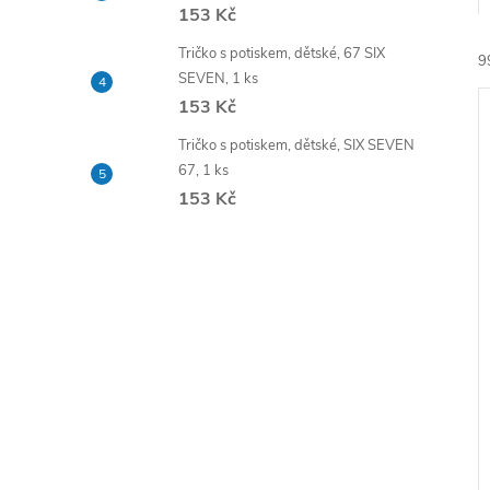
e
153 Kč
Tričko s potiskem, dětské, 67 SIX
9
l
SEVEN, 1 ks
153 Kč
Tričko s potiskem, dětské, SIX SEVEN
67, 1 ks
153 Kč
í
i