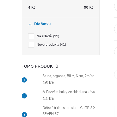
t
4
Kč
90
Kč
r
Dle štítku
a
Na skladě
99
n
Nové produkty
41
n
TOP 5 PRODUKTŮ
í
Stuha, organza, BÍLÁ, 6 cm, 2m/bal.
p
16 Kč
☕ Pozvěte holky ze skladu na kávu
a
14 Kč
n
Dětské tričko s potiskem GLITR SIX
SEVEN 67