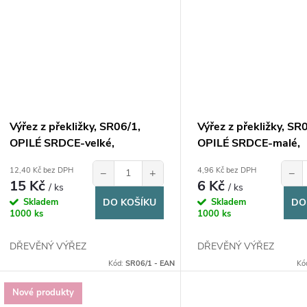
Výřez z překližky, SR06/1,
Výřez z překližky, SR
OPILÉ SRDCE-velké,
OPILÉ SRDCE-malé,
8x12,2cm, 1ks
3,3x4,1cm, 1ks
12,40 Kč bez DPH
4,96 Kč bez DPH
−
+
−
15 Kč
6 Kč
/ ks
/ ks
Skladem
DO KOŠÍKU
Skladem
DO
1000 ks
1000 ks
DŘEVĚNÝ VÝŘEZ
DŘEVĚNÝ VÝŘEZ
Kód:
SR06/1 - EAN
Kó
Nové produkty