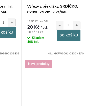
ce mini,
Výřezy z překližky, SRDÍČKO,
 bal.
8x8x0,25 cm, 2 ks/bal.
16,53 Kč bez DPH
+
−
+
20 Kč
/ bal.
Měrná
10 Kč / 1 ks
 KOŠÍKU
DO KOŠÍKU
cena:
Skladem
408 bal.
8595690136433
Kód:
MKPW0001-023C - EAN
Nové produkty