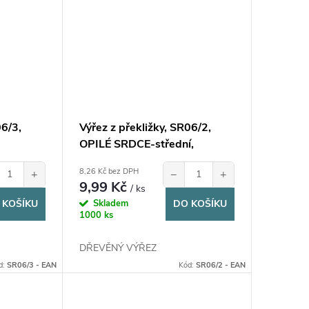
06/3,
Výřez z překližky, SR06/2,
OPILÉ SRDCE-střední,
4,7x6cm, 1ks
8,26 Kč bez DPH
+
−
+
9,99 Kč
/ ks
 KOŠÍKU
Skladem
DO KOŠÍKU
1000 ks
DŘEVĚNÝ VÝŘEZ
d:
SR06/3 - EAN
Kód:
SR06/2 - EAN