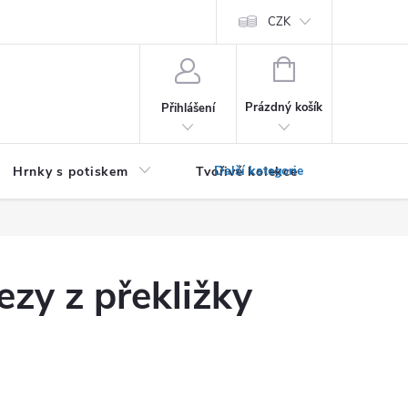
PRO PODNIKATELE (B2B)
Podmínky ochrany osobních údajů
CZK
Zása
NÁKUPNÍ
KOŠÍK
Prázdný košík
Přihlášení
Hrnky s potiskem
Tvořivé kolekce
Textil bez
zy z překližky