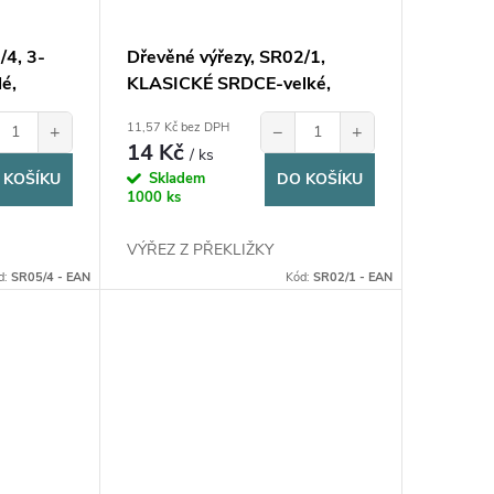
/4, 3-
Dřevěné výřezy, SR02/1,
é,
KLASICKÉ SRDCE-velké,
8,8x8,8cm, 1ks
11,57 Kč bez DPH
+
−
+
14 Kč
/ ks
 KOŠÍKU
Skladem
DO KOŠÍKU
1000 ks
VÝŘEZ Z PŘEKLIŽKY
d:
SR05/4 - EAN
Kód:
SR02/1 - EAN