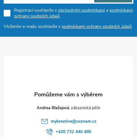
p
Registrací souhlasíte s
obchodními podmínkami
a
podmínkami
ochrany osobních údajů
a
Vložením e-mailu souhlasíte s
podmínkami ochrany osobních údajů
t
í
Andrea Blažejová
mykreative
@
seznam.cz
+420 732 440 480