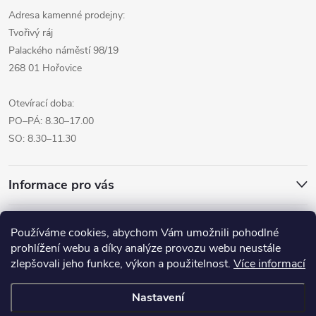
Adresa kamenné prodejny:
Tvořivý ráj
Palackého náměstí 98/19
268 01 Hořovice
Otevírací doba:
PO–PÁ: 8.30–17.00
SO: 8.30–11.30
Informace pro vás
Přijímáme online platby
Používáme cookies, abychom Vám umožnili pohodlné
prohlížení webu a díky analýze provozu webu neustále
zlepšovali jeho funkce, výkon a použitelnost.
Více informací
Nastavení
Copyright 2026
Pro tvoreni.cz - My kreative.cz
. Všechna práva