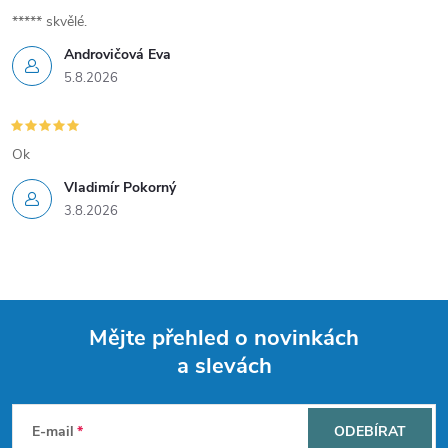
***** skvělé.
Androvičová Eva
5.8.2026
Ok
Vladimír Pokorný
3.8.2026
Mějte přehled o novinkách
a slevách
Z
á
E-mail
ODEBÍRAT