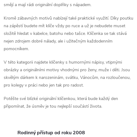
smějí a mají rádi originální doplňky s nápadem.
Kromě zábavných motivů nabízejí také praktické využití. Díky poutku
na zápěstí budete mít klíče vždy po ruce a už je nebudete muset
složitě hledat v kabelce, batohu nebo tašce. Klíčenka se tak stává
nejen zdrojem dobré nálady, ale i užitečným každodenním
pomocníkem.
V této kategorii najdete klíčenky s humornými nápisy, vtipnými
obrázky a originálními motivy vhodnými pro ženy, muže i děti. Jsou
skvělým dárkem k narozeninám, svátku, Vánocům, na rozloučenou,
pro kolegy v práci nebo jen tak pro radost.
Potěšte své blízké originální klíčenkou, která bude každý den
připomínat, že úsměv je tou nejlepší součástí života.
Rodinný přístup od roku 2008