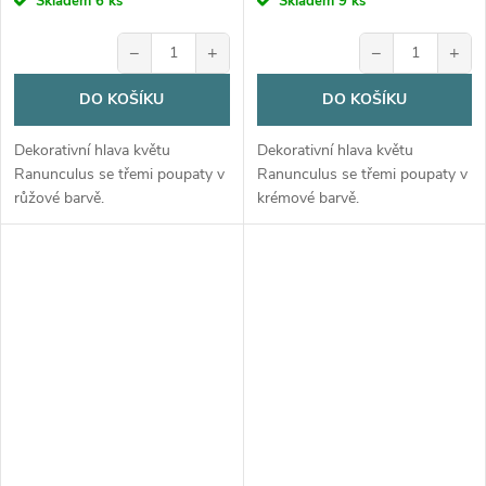
Skladem
6 ks
Skladem
9 ks
−
+
−
+
DO KOŠÍKU
DO KOŠÍKU
Dekorativní hlava květu
Dekorativní hlava květu
Ranunculus se třemi poupaty v
Ranunculus se třemi poupaty v
růžové barvě.
krémové barvě.