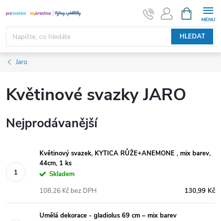
Přejít
NÁKUPNÍ
KOŠÍK
na
obsah
HLEDAT
Jaro
Květinové svazky JARO
Nejprodávanější
Květinový svazek, KYTICA RŮŽE+ANEMONE , mix barev,
44cm, 1 ks
Skladem
108,26 Kč bez DPH
130,99 Kč
Umělá dekorace - gladiolus 69 cm – mix barev