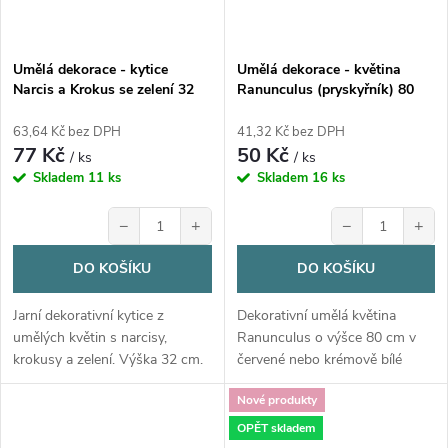
Umělá dekorace - kytice
Umělá dekorace - květina
Narcis a Krokus se zelení 32
Ranunculus (pryskyřník) 80
cm – mix barev
cm – 2 barvy
63,64 Kč bez DPH
41,32 Kč bez DPH
77 Kč
50 Kč
/ ks
/ ks
Skladem
11 ks
Skladem
16 ks
−
+
−
+
DO KOŠÍKU
DO KOŠÍKU
Jarní dekorativní kytice z
Dekorativní umělá květina
umělých květin s narcisy,
Ranunculus o výšce 80 cm v
krokusy a zelení. Výška 32 cm.
červené nebo krémově bílé
barvě.
Nové produkty
OPĚT skladem