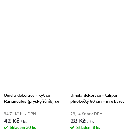
Umělá dekorace - kytice
Umělá dekorace - tulipán
Ranunculus (pryskyřičník) se
plnokvětý 50 cm – mix barev
zelení 30 cm – mix barev
34,71 Kč bez DPH
23,14 Kč bez DPH
42 Kč
28 Kč
/ ks
/ ks
Skladem
30 ks
Skladem
8 ks