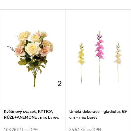
a
Nejlevnější
V
Nejdražší
z
ý
Nejprodávanější
e
p
Abecedně
n
i
í
s
p
p
r
r
o
Květinový svazek, KYTICA
Umělá dekorace - gladiolus 69
o
RŮŽE+ANEMONE , mix barev,
cm – mix barev
d
44cm, 1 ks
108,26 Kč bez DPH
35,54 Kč bez DPH