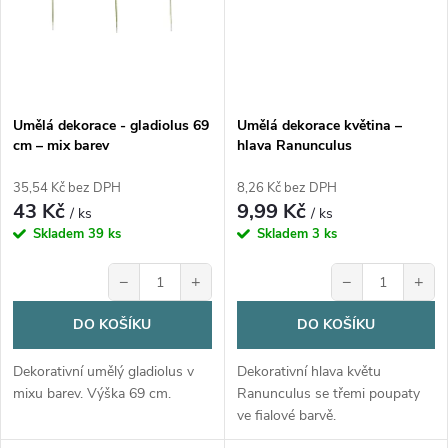
Umělá dekorace - gladiolus 69
Umělá dekorace květina –
cm – mix barev
hlava Ranunculus
(pryskyřičník) fialový, 3 cm
35,54 Kč bez DPH
8,26 Kč bez DPH
43 Kč
9,99 Kč
/ ks
/ ks
Skladem
39 ks
Skladem
3 ks
−
+
−
+
DO KOŠÍKU
DO KOŠÍKU
Dekorativní umělý gladiolus v
Dekorativní hlava květu
mixu barev. Výška 69 cm.
Ranunculus se třemi poupaty
ve fialové barvě.