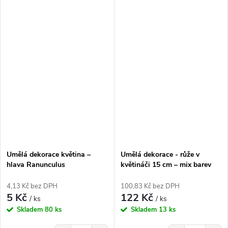
Umělá dekorace květina –
Umělá dekorace - růže v
hlava Ranunculus
květináči 15 cm – mix barev
(pryskyřičník) růžová 4 cm
4,13 Kč bez DPH
100,83 Kč bez DPH
5 Kč
122 Kč
/ ks
/ ks
Skladem
80 ks
Skladem
13 ks