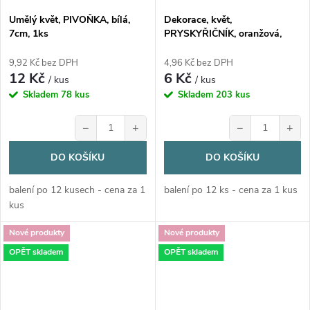
Umělý květ, PIVOŇKA, bílá,
Dekorace, květ,
7cm, 1ks
PRYSKYŘIČNÍK, oranžová,
4cm, 1 kus
9,92 Kč bez DPH
4,96 Kč bez DPH
12 Kč
6 Kč
/ kus
/ kus
Skladem
78 kus
Skladem
203 kus
−
+
−
+
DO KOŠÍKU
DO KOŠÍKU
balení po 12 kusech - cena za 1
balení po 12 ks - cena za 1 kus
kus
Nové produkty
Nové produkty
OPĚT skladem
OPĚT skladem