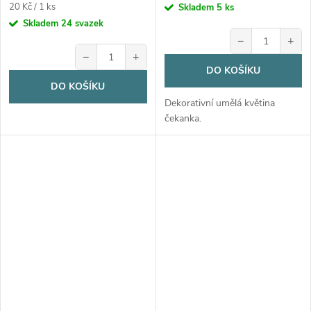
Měrná
20 Kč / 1 ks
Skladem
5 ks
cena:
Skladem
24 svazek
−
+
−
+
DO KOŠÍKU
DO KOŠÍKU
Dekorativní umělá květina
čekanka.