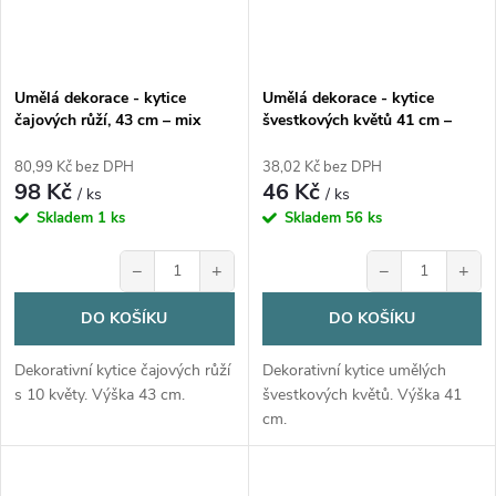
Umělá dekorace - kytice
Umělá dekorace - kytice
čajových růží, 43 cm – mix
švestkových květů 41 cm –
barev
růžová / bílá
80,99 Kč bez DPH
38,02 Kč bez DPH
98 Kč
46 Kč
/ ks
/ ks
Skladem
1 ks
Skladem
56 ks
−
+
−
+
DO KOŠÍKU
DO KOŠÍKU
Dekorativní kytice čajových růží
Dekorativní kytice umělých
s 10 květy. Výška 43 cm.
švestkových květů. Výška 41
cm.