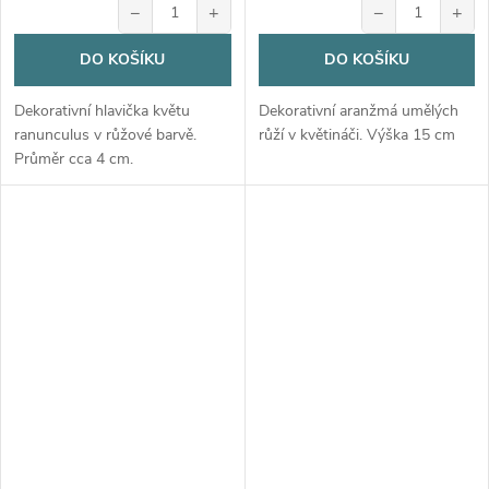
−
+
−
+
DO KOŠÍKU
DO KOŠÍKU
Dekorativní hlavička květu
Dekorativní aranžmá umělých
ranunculus v růžové barvě.
růží v květináči. Výška 15 cm
Průměr cca 4 cm.