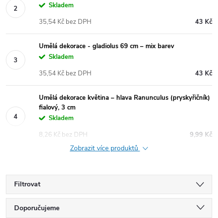
Skladem
35,54 Kč bez DPH
43 Kč
Umělá dekorace - gladiolus 69 cm – mix barev
Skladem
35,54 Kč bez DPH
43 Kč
Umělá dekorace květina – hlava Ranunculus (pryskyřičník)
fialový, 3 cm
Skladem
8,26 Kč bez DPH
9,99 Kč
Zobrazit více produktů
Filtrovat
Ř
Doporučujeme