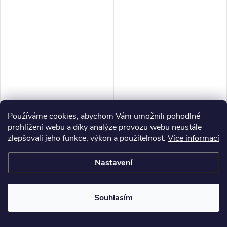
Používáme cookies, abychom Vám umožnili pohodlné
prohlížení webu a díky analýze provozu webu neustále
zlepšovali jeho funkce, výkon a použitelnost.
Více informací
Květinový svazek, RŮŽE, mix,
Umělá dekorace -
Nastavení
45 cm, 1 kus
ROZKVETLÁ TŘEŠEŇ, 85 cm,
bílá x růžová
76,03 Kč bez DPH
59,50 Kč bez DPH
Souhlasím
92 Kč
72 Kč
/ ks
/ ks
Skladem
51 ks
Skladem
42 ks