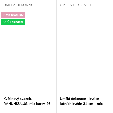
UMĚLÁ DEKORACE
UMĚLÁ DEKORACE
Nové produkty
OPĚT skladem
Květinový svazek,
Umělá dekorace - kytice
RANUNKULUS, mix barev, 26
lučních květin 34 cm – mix
cm, 1 kus
barev