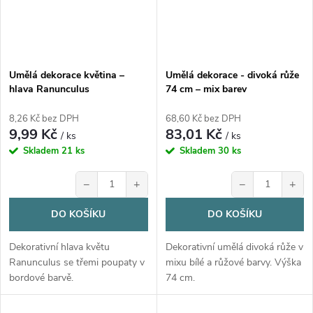
Umělá dekorace květina –
Umělá dekorace - divoká růže
hlava Ranunculus
74 cm – mix barev
(pryskyřičník) bordový, 3 cm
8,26 Kč bez DPH
68,60 Kč bez DPH
9,99 Kč
83,01 Kč
/ ks
/ ks
Skladem
21 ks
Skladem
30 ks
−
+
−
+
DO KOŠÍKU
DO KOŠÍKU
Dekorativní hlava květu
Dekorativní umělá divoká růže v
Ranunculus se třemi poupaty v
mixu bílé a růžové barvy. Výška
bordové barvě.
74 cm.