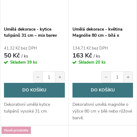
Umělá dekorace - kytice
Umělá dekorace - květina
tulipánů 31 cm – mix barev
Magnólie 80 cm – bílá x
růžová
41,32 Kč bez DPH
134,71 Kč bez DPH
50 Kč
163 Kč
/ ks
/ ks
Skladem
39 ks
Skladem
20 ks
−
+
−
+
DO KOŠÍKU
DO KOŠÍKU
Dekorativní umělá kytice
Dekorativní umělá magnólie o
tulipánů vysoká 31 cm.
výšce 80 cm v bílé nebo růžové
barvě.
Nové produkty