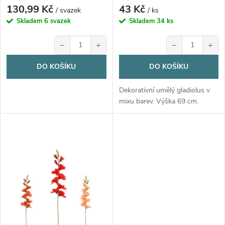
d
130,99 Kč
43 Kč
u
/ svazek
/ ks
u
Skladem
6 svazek
Skladem
34 ks
k
−
+
−
+
k
t
DO KOŠÍKU
DO KOŠÍKU
t
ů
Dekorativní umělý gladiolus v
ů
mixu barev. Výška 69 cm.