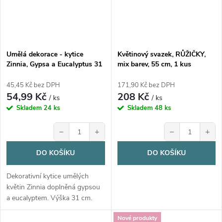
Umělá dekorace - kytice
Květinový svazek, RŮŽIČKY,
Zinnia, Gypsa a Eucalyptus 31
mix barev, 55 cm, 1 kus
cm – mix barev
45,45 Kč bez DPH
171,90 Kč bez DPH
54,99 Kč
208 Kč
/ ks
/ ks
Skladem
24 ks
Skladem
48 ks
−
+
−
+
DO KOŠÍKU
DO KOŠÍKU
Dekorativní kytice umělých
květin Zinnia doplněná gypsou
a eucalyptem. Výška 31 cm.
Nové produkty