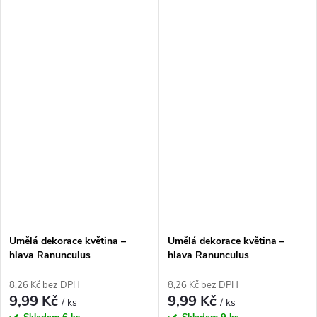
Umělá dekorace květina –
Umělá dekorace květina –
hlava Ranunculus
hlava Ranunculus
(pryskyřičník) růžový, 3 cm
(pryskyřičník) krémový, 3 cm
8,26 Kč bez DPH
8,26 Kč bez DPH
9,99 Kč
9,99 Kč
/ ks
/ ks