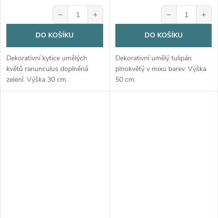
−
+
−
+
DO KOŠÍKU
DO KOŠÍKU
Dekorativní kytice umělých
Dekorativní umělý tulipán
květů ranunculus doplněná
plnokvětý v mixu barev. Výška
zelení. Výška 30 cm.
50 cm.