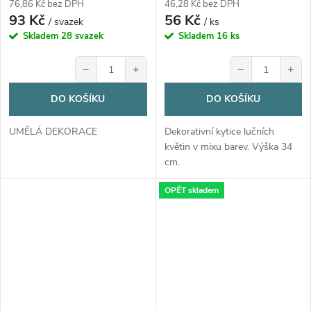
76,86 Kč bez DPH
46,28 Kč bez DPH
93 Kč
56 Kč
/ svazek
/ ks
Skladem
28 svazek
Skladem
16 ks
−
+
−
+
DO KOŠÍKU
DO KOŠÍKU
UMĚLÁ DEKORACE
Dekorativní kytice lučních
květin v mixu barev. Výška 34
cm.
OPĚT skladem