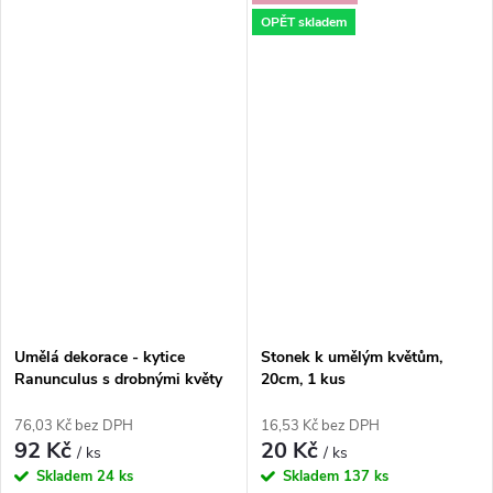
OPĚT skladem
Umělá dekorace - kytice
Stonek k umělým květům,
Ranunculus s drobnými květy
20cm, 1 kus
36 cm – mix barev
76,03 Kč bez DPH
16,53 Kč bez DPH
92 Kč
20 Kč
/ ks
/ ks
Skladem
24 ks
Skladem
137 ks