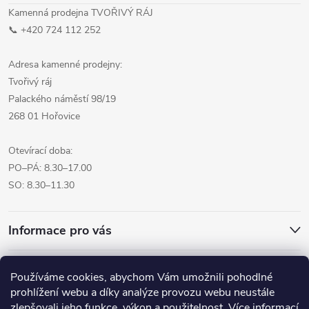
Kamenná prodejna TVOŘIVÝ RÁJ
📞 +420 724 112 252
Adresa kamenné prodejny:
Tvořivý ráj
Palackého náměstí 98/19
268 01 Hořovice
Otevírací doba:
PO–PÁ: 8.30–17.00
SO: 8.30–11.30
Informace pro vás
Přijímáme online platby
Používáme cookies, abychom Vám umožnili pohodlné
prohlížení webu a díky analýze provozu webu neustále
zlepšovali jeho funkce, výkon a použitelnost.
Více informací