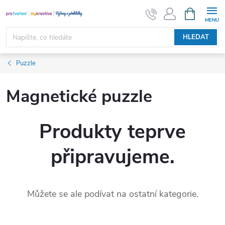
Přejít
NÁKUPNÍ
KOŠÍK
na
obsah
HLEDAT
Puzzle
Magnetické puzzle
Produkty teprve
připravujeme.
Můžete se ale podívat na ostatní kategorie.