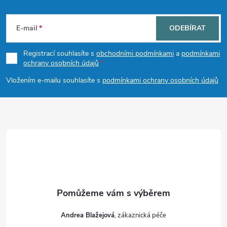
Z
á
E-mail
ODEBÍRAT
p
Registrací souhlasíte s
obchodními podmínkami
a
podmínkami
ochrany osobních údajů
a
Vložením e-mailu souhlasíte s
podmínkami ochrany osobních údajů
t
í
Andrea Blažejová