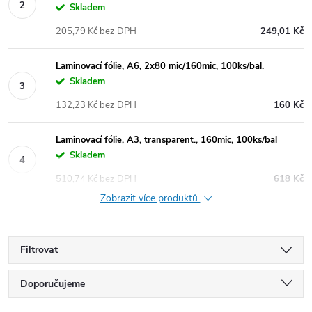
Skladem
205,79 Kč bez DPH
249,01 Kč
Laminovací fólie, A6, 2x80 mic/160mic, 100ks/bal.
Skladem
132,23 Kč bez DPH
160 Kč
Laminovací fólie, A3, transparent., 160mic, 100ks/bal
Skladem
510,74 Kč bez DPH
618 Kč
Zobrazit více produktů
Filtrovat
Ř
Doporučujeme
Nejlevnější