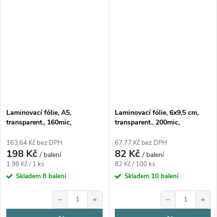
Laminovací fólie, A5,
Laminovací fólie, 6x9,5 cm,
transparent., 160mic,
transparent., 200mic,
100ks/bal
100ks/bal.
163,64 Kč bez DPH
67,77 Kč bez DPH
198 Kč
82 Kč
/ balení
/ balení
Měrná
Měrná
1,98 Kč / 1 ks
82 Kč / 100 ks
cena:
cena:
Skladem
8 balení
Skladem
10 balení
−
+
−
+