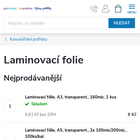
Přejít
NÁKUPNÍ
KOŠÍK
na
obsah
HLEDAT
Kancelářské potřeby
Laminovací folie
Nejprodávanější
Laminovací fólie, A3, transparent., 160mic, 1 kus
Skladem
6,61 Kč bez DPH
8 Kč
Laminovací fólie, A5, transparent., 2x 100mic/200mic.,
100ks/bal.