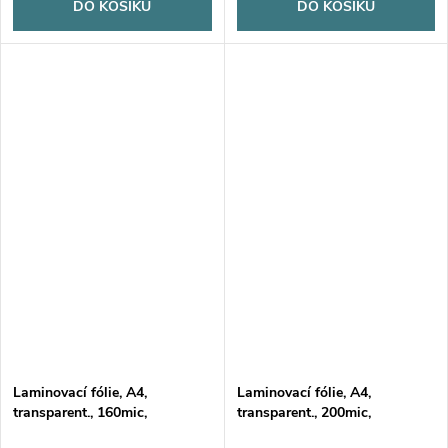
DO KOŠÍKU
DO KOŠÍKU
Laminovací fólie, A4,
Laminovací fólie, A4,
transparent., 160mic,
transparent., 200mic,
100ks/bal.
100ks/bal.