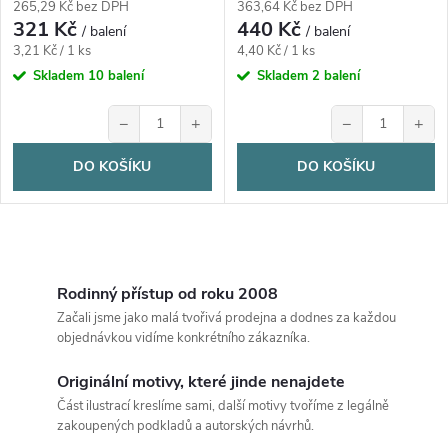
265,29 Kč bez DPH
363,64 Kč bez DPH
321 Kč
440 Kč
/ balení
/ balení
Měrná
Měrná
3,21 Kč / 1 ks
4,40 Kč / 1 ks
cena:
cena:
Skladem
10 balení
Skladem
2 balení
−
+
−
+
DO KOŠÍKU
DO KOŠÍKU
O
v
Rodinný přístup od roku 2008
Začali jsme jako malá tvořivá prodejna a dodnes za každou
l
objednávkou vidíme konkrétního zákazníka.
á
Originální motivy, které jinde nenajdete
Část ilustrací kreslíme sami, další motivy tvoříme z legálně
d
zakoupených podkladů a autorských návrhů.