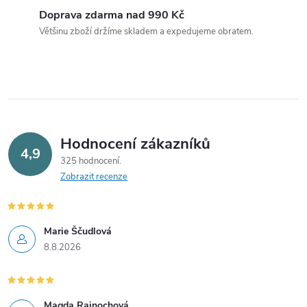
a
Doprava zdarma nad 990 Kč
c
Většinu zboží držíme skladem a expedujeme obratem.
í
p
r
v
Hodnocení zákazníků
4,9
325 hodnocení
k
Zobrazit recenze
y
v
Marie Ščudlová
8.8.2026
ý
p
Magda Rajnochová