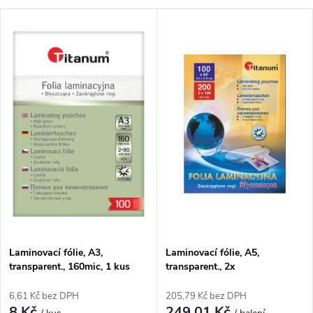
a
V
Nejdražší
z
ý
Nejprodávanější
e
p
Abecedně
n
i
í
s
p
p
r
r
o
Laminovací fólie, A3,
Laminovací fólie, A5,
o
transparent., 160mic, 1 kus
transparent., 2x
d
100mic/200mic., 100ks/bal.
d
6,61 Kč bez DPH
205,79 Kč bez DPH
8 Kč
249,01 Kč