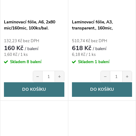
Laminovací fólie, A6, 2x80
Laminovací fólie, A3,
mic/160mic, 100ks/bal.
transparent., 160mic,
100ks/bal
132,23 Kč bez DPH
510,74 Kč bez DPH
160 Kč
618 Kč
/ balení
/ balení
Měrná
Měrná
1,60 Kč / 1 ks
6,18 Kč / 1 ks
cena:
cena:
Skladem
8 balení
Skladem
1 balení
−
+
−
+
DO KOŠÍKU
DO KOŠÍKU