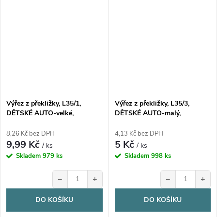
Výřez z překližky, L35/1,
Výřez z překližky, L35/3,
DĚTSKÉ AUTO-velké,
DĚTSKÉ AUTO-malý,
7,8x4,5cm, 1ks
4,5x2,2cm, 1ks
8,26 Kč bez DPH
4,13 Kč bez DPH
9,99 Kč
5 Kč
/ ks
/ ks
Skladem
979 ks
Skladem
998 ks
−
+
−
+
DO KOŠÍKU
DO KOŠÍKU