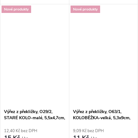
Nové produkty
Nové produkty
Výřez z překližky, O29/2,
Výřez z překližky, O63/1,
STARÉ KOLO-malé, 5,5x4,7cm,
KOLOBĚŽKA-velká, 5,3x9cm,
1ks
1ks
12,40 Kč bez DPH
9,09 Kč bez DPH
15 Kč
11 Kč