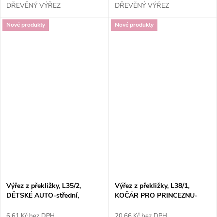
DŘEVĚNÝ VÝŘEZ
DŘEVĚNÝ VÝŘEZ
Nové produkty
Nové produkty
Výřez z překližky, L35/2,
Výřez z překližky, L38/1,
DĚTSKÉ AUTO-střední,
KOČÁR PRO PRINCEZNU-
6x3,5cm, 1ks
velký, 12x9cm, 1ks
6,61 Kč bez DPH
20,66 Kč bez DPH