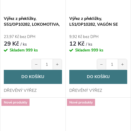
Výřez z překližky,
Výřez z překližky,
S51/OP10282, LOKOMOTIVA,
L51/OP10282, VAGÓN SE
9,5x13,5cm, 1ks
SRDÍČKEM, 5x12,5cm, 1ks
23,97 Kč bez DPH
9,92 Kč bez DPH
29 Kč
12 Kč
/ ks
/ ks
Skladem
999 ks
Skladem
999 ks
−
+
−
+
DO KOŠÍKU
DO KOŠÍKU
DŘEVĚNÝ VÝŘEZ
DŘEVĚNÝ VÝŘEZ
Nové produkty
Nové produkty