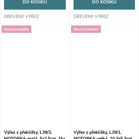
DO KOŠÍKU
DO KOŠÍKU
DŘEVĚNÝ VÝŘEZ
DŘEVĚNÝ VÝŘEZ
Nové produkty
Nové produkty
Výřez z překližky, L39/3,
Výřez z překližky, L39/1,
MOTORKA-malá, 5x2,5cm, 1ks
MOTORKA-velká, 10,3x5,3cm,