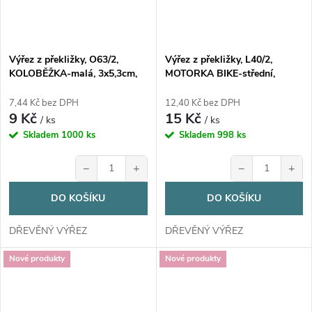
Výřez z překližky, O63/2,
Výřez z překližky, L40/2,
KOLOBĚŽKA-malá, 3x5,3cm,
MOTORKA BIKE-střední,
1ks
7,2x4,2cm, 1ks
7,44 Kč bez DPH
12,40 Kč bez DPH
9 Kč
15 Kč
/ ks
/ ks
Skladem
1000 ks
Skladem
998 ks
−
+
−
+
DO KOŠÍKU
DO KOŠÍKU
DŘEVĚNÝ VÝŘEZ
DŘEVĚNÝ VÝŘEZ
Nové produkty
Nové produkty