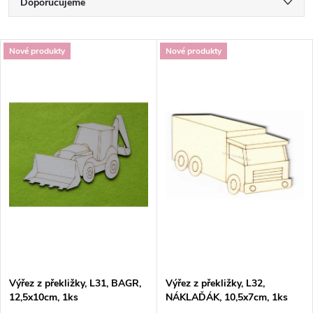
Ř
Doporučujeme
a
Nejlevnější
V
Nové produkty
Nové produkty
Nejdražší
z
ý
Nejprodávanější
e
p
Abecedně
n
i
í
s
p
p
r
r
o
Výřez z překližky, L31, BAGR,
Výřez z překližky, L32,
o
12,5x10cm, 1ks
NÁKLAĎÁK, 10,5x7cm, 1ks