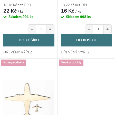
d
d
18,18 Kč bez DPH
13,22 Kč bez DPH
22 Kč
16 Kč
u
/ ks
/ ks
u
Skladem
991 ks
Skladem
998 ks
k
−
+
−
+
k
t
DO KOŠÍKU
DO KOŠÍKU
t
ů
DŘEVĚNÝ VÝŘEZ
DŘEVĚNÝ VÝŘEZ
ů
Nové produkty
Nové produkty