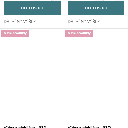
DO KOŠÍKU
DO KOŠÍKU
DŘEVĚNÝ VÝŘEZ
DŘEVĚNÝ VÝŘEZ
Nové produkty
Nové produkty
Výřez z překližky, L33/1,
Výřez z překližky, L33/2,