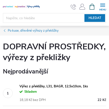
Přejít
NÁKUPNÍ
KOŠÍK
na
obsah
HLEDAT
Po kuse, dřevěné výřezy z překližky
DOPRAVNÍ PROSTŘEDKY,
výřezy z překližky
Nejprodávanější
Výřez z překližky, L31, BAGR, 12,5x10cm, 1ks
Skladem
18,18 Kč bez DPH
22 Kč