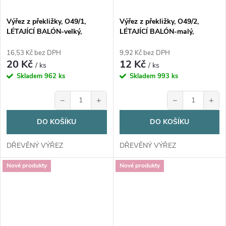
Výřez z překližky, O49/1,
Výřez z překližky, O49/2,
LÉTAJÍCÍ BALÓN-velký,
LÉTAJÍCÍ BALÓN-malý,
6,8x10cm, 1ks
4,8x7cm, 1ks
16,53 Kč bez DPH
9,92 Kč bez DPH
20 Kč
12 Kč
/ ks
/ ks
Skladem
962 ks
Skladem
993 ks
−
+
−
+
DO KOŠÍKU
DO KOŠÍKU
DŘEVĚNÝ VÝŘEZ
DŘEVĚNÝ VÝŘEZ
Nové produkty
Nové produkty