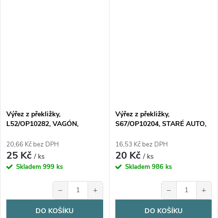
Výřez z překližky,
Výřez z překližky,
L52/OP10282, VAGÓN,
S67/OP10204, STARÉ AUTO,
8,5x12,5cm, 1ks
5x10,6cm, 1ks
20,66 Kč bez DPH
16,53 Kč bez DPH
25 Kč
20 Kč
/ ks
/ ks
Skladem
999 ks
Skladem
986 ks
−
+
−
+
DO KOŠÍKU
DO KOŠÍKU