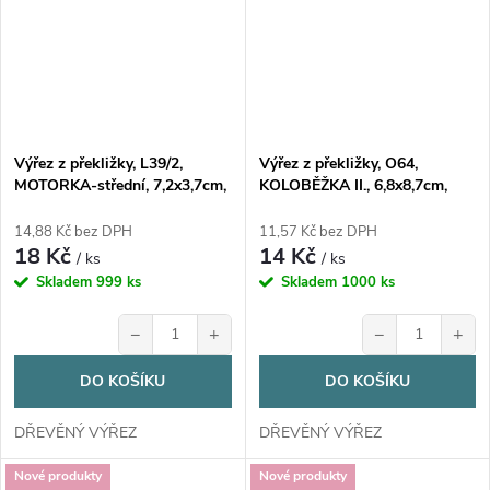
Výřez z překližky, L39/2,
Výřez z překližky, O64,
MOTORKA-střední, 7,2x3,7cm,
KOLOBĚŽKA II., 6,8x8,7cm,
1ks
1ks
14,88 Kč bez DPH
11,57 Kč bez DPH
18 Kč
14 Kč
/ ks
/ ks
Skladem
999 ks
Skladem
1000 ks
−
+
−
+
DO KOŠÍKU
DO KOŠÍKU
DŘEVĚNÝ VÝŘEZ
DŘEVĚNÝ VÝŘEZ
Nové produkty
Nové produkty