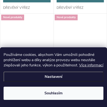
DŘEVĚNÝ VÝŘEZ
DŘEVĚNÝ VÝŘEZ
Nové produkty
Nové produkty
Používáme cookies, abychom Vám umožnili pohodlné
prohlížení webu a díky analýze provozu webu neustále
zlepšovali jeho funkce, výkon a použitelnost.
Více informací
Nastavení
Souhlasím
Výřez z překližky, L62/1,
Výřez z překližky, L62/2,
JÍZDNÍ KOLO-velké,
JÍZDNÍ KOLO-malé, 6x4cm,
15x10,5cm, 1ks
1ks