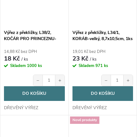
Výřez z překližky, L38/2,
Výřez z překližky, L34/1,
KOČÁR PRO PRINCEZNU-
KORÁB-velký, 8,7x10,5cm, 1ks
malý, 9,3x6,8cm, 1ks
14,88 Kč bez DPH
19,01 Kč bez DPH
18 Kč
23 Kč
/ ks
/ ks
Skladem
1000 ks
Skladem
971 ks
−
+
−
+
DO KOŠÍKU
DO KOŠÍKU
DŘEVĚNÝ VÝŘEZ
DŘEVĚNÝ VÝŘEZ
Nové produkty