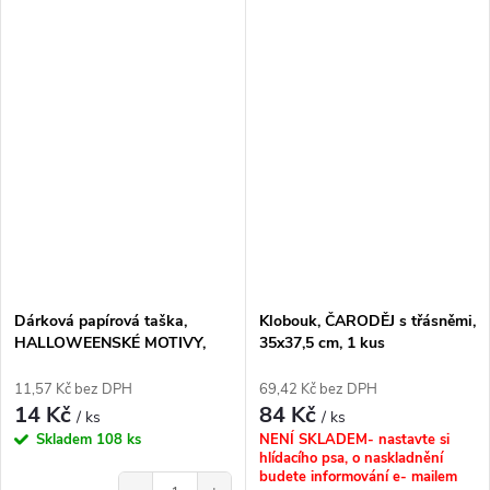
Dárková papírová taška,
Klobouk, ČARODĚJ s třásněmi,
HALLOWEENSKÉ MOTIVY,
35x37,5 cm, 1 kus
mix, 21x15x8 cm, 1 kus
11,57 Kč bez DPH
69,42 Kč bez DPH
14 Kč
84 Kč
/ ks
/ ks
Skladem
108 ks
NENÍ SKLADEM- nastavte si
hlídacího psa, o naskladnění
budete informování e- mailem