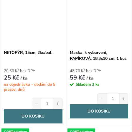
NETOPÝR, 15cm, 2ks/bal.
Maska, k vybarvení,
PAPÍROVÁ, 18,3x10 cm, 1 kus
20,66 Kč bez DPH
48,76 Kč bez DPH
25 Kč
59 Kč
/ ks
/ ks
na objednávku - dodání do 5
Skladem
3 ks
pracov. dnů
−
+
−
+
DO KOŠÍKU
DO KOŠÍKU
OPĚT skladem
OPĚT skladem