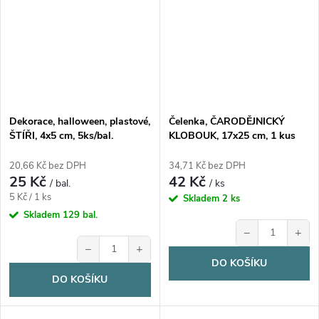
Dekorace, halloween, plastové,
Čelenka, ČARODĚJNICKÝ
ŠTÍŘI, 4x5 cm, 5ks/bal.
KLOBOUK, 17x25 cm, 1 kus
20,66 Kč bez DPH
34,71 Kč bez DPH
25 Kč
42 Kč
/ bal.
/ ks
Měrná
5 Kč / 1 ks
Skladem
2 ks
cena:
Skladem
129 bal.
−
+
−
+
DO KOŠÍKU
DO KOŠÍKU