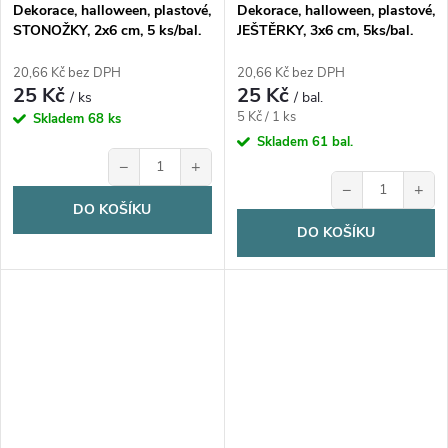
Dekorace, halloween, plastové,
Dekorace, halloween, plastové,
STONOŽKY, 2x6 cm, 5 ks/bal.
JEŠTĚRKY, 3x6 cm, 5ks/bal.
20,66 Kč bez DPH
20,66 Kč bez DPH
25 Kč
25 Kč
/ ks
/ bal.
Měrná
5 Kč / 1 ks
Skladem
68 ks
cena:
Skladem
61 bal.
−
+
−
+
DO KOŠÍKU
DO KOŠÍKU