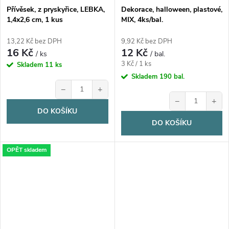
Přívěsek, z pryskyřice, LEBKA,
Dekorace, halloween, plastové,
1,4x2,6 cm, 1 kus
MIX, 4ks/bal.
13,22 Kč bez DPH
9,92 Kč bez DPH
16 Kč
12 Kč
/ ks
/ bal.
Měrná
3 Kč / 1 ks
Skladem
11 ks
cena:
Skladem
190 bal.
−
+
−
+
DO KOŠÍKU
DO KOŠÍKU
OPĚT skladem