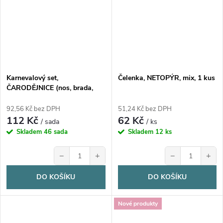
Karnevalový set,
Čelenka, NETOPÝR, mix, 1 kus
ČARODĚJNICE (nos, brada,
prsty, klobouk a zuby)
92,56 Kč bez DPH
51,24 Kč bez DPH
112 Kč
62 Kč
/ sada
/ ks
Skladem
46 sada
Skladem
12 ks
−
+
−
+
DO KOŠÍKU
DO KOŠÍKU
Nové produkty