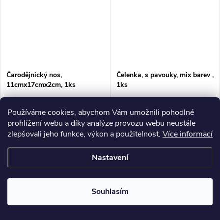
Čarodějnický nos,
Čelenka, s pavouky, mix barev ,
11cmx17cmx2cm, 1ks
1ks
23,97 Kč bez DPH
42,15 Kč bez DPH
Používáme cookies, abychom Vám umožnili pohodlné
29 Kč
51 Kč
/ ks
/ ks
prohlížení webu a díky analýze provozu webu neustále
na objednávku - dodání do 5
Skladem
4 ks
zlepšovali jeho funkce, výkon a použitelnost.
Více informací
pracov. dnů
−
+
Nastavení
−
+
DO KOŠÍKU
DO KOŠÍKU
Souhlasím
Nové produkty
Nové produkty