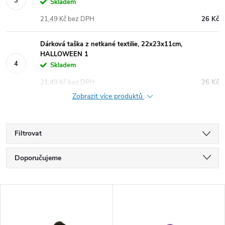
Skladem
21,49 Kč bez DPH
26 Kč
Dárková taška z netkané textilie, 22x23x11cm,
HALLOWEEN 1
Skladem
21,49 Kč bez DPH
26 Kč
Zobrazit více produktů
Filtrovat
Ř
Doporučujeme
a
Nejlevnější
V
Nejdražší
z
ý
Nejprodávanější