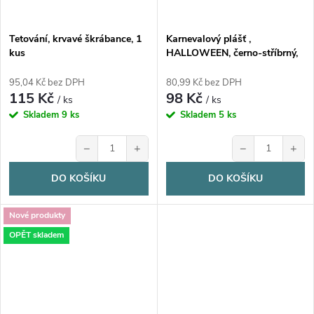
Tetování, krvavé škrábance, 1
Karnevalový plášť ,
kus
HALLOWEEN, černo-stříbrný,
1 kus
95,04 Kč bez DPH
80,99 Kč bez DPH
115 Kč
98 Kč
/ ks
/ ks
Skladem
9 ks
Skladem
5 ks
−
+
−
+
DO KOŠÍKU
DO KOŠÍKU
Nové produkty
OPĚT skladem