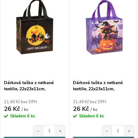
e
p
Abecedně
n
i
í
s
p
p
r
r
o
Dárková taška z netkané
Dárková taška z netkané
o
textilie, 22x23x11cm,
textilie, 22x23x11cm,
d
HALLOWEEN 4
HALLOWEEN 3
d
21,49 Kč bez DPH
21,49 Kč bez DPH
26 Kč
26 Kč
u
/ ks
/ ks
u
Skladem
6 ks
Skladem
6 ks
k
−
+
−
+
k