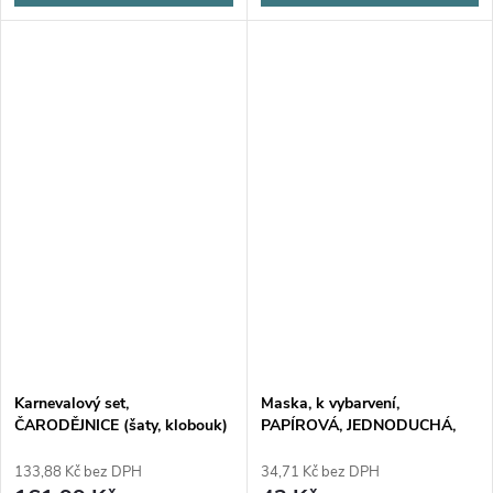
Karnevalový set,
Maska, k vybarvení,
ČARODĚJNICE (šaty, klobouk)
PAPÍROVÁ, JEDNODUCHÁ,
černé
18,3x10 cm, 1 kus
133,88 Kč bez DPH
34,71 Kč bez DPH