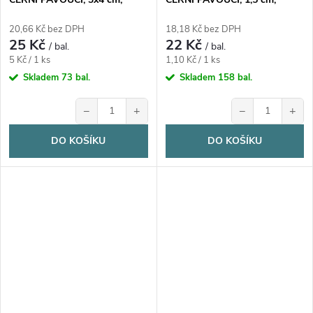
5ks/bal.
20ks/bal.
20,66 Kč bez DPH
18,18 Kč bez DPH
25 Kč
22 Kč
/ bal.
/ bal.
Měrná
Měrná
5 Kč / 1 ks
1,10 Kč / 1 ks
cena:
cena:
Skladem
73 bal.
Skladem
158 bal.
−
+
−
+
DO KOŠÍKU
DO KOŠÍKU