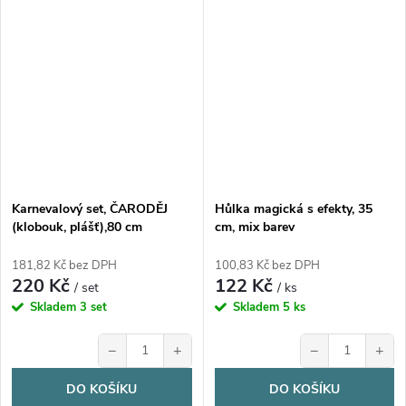
Karnevalový set, ČARODĚJ
Hůlka magická s efekty, 35
(klobouk, plášť),80 cm
cm, mix barev
181,82 Kč bez DPH
100,83 Kč bez DPH
220 Kč
122 Kč
/ set
/ ks
Skladem
3 set
Skladem
5 ks
−
+
−
+
DO KOŠÍKU
DO KOŠÍKU