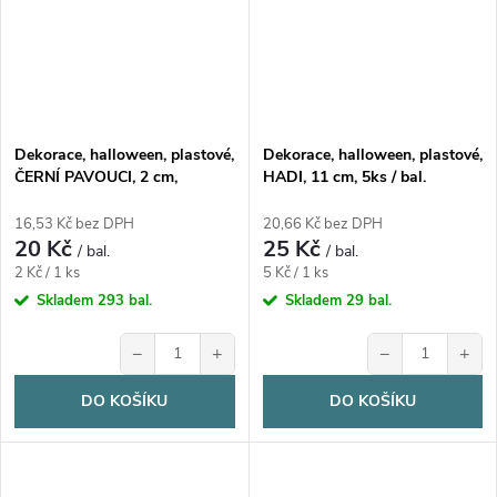
Dekorace, halloween, plastové,
Dekorace, halloween, plastové,
ČERNÍ PAVOUCI, 2 cm,
HADI, 11 cm, 5ks / bal.
10ks/balení
16,53 Kč bez DPH
20,66 Kč bez DPH
20 Kč
25 Kč
/ bal.
/ bal.
Měrná
Měrná
2 Kč / 1 ks
5 Kč / 1 ks
cena:
cena:
Skladem
293 bal.
Skladem
29 bal.
−
+
−
+
DO KOŠÍKU
DO KOŠÍKU