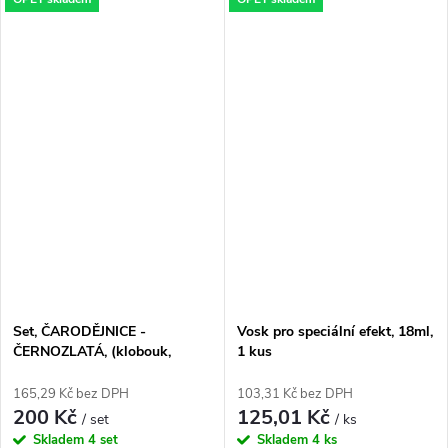
Set, ČARODĚJNICE -
Vosk pro speciální efekt, 18ml,
ČERNOZLATÁ, (klobouk,
1 kus
plášť), 2ks/bal.
165,29 Kč bez DPH
103,31 Kč bez DPH
200 Kč
125,01 Kč
/ set
/ ks
Skladem
4 set
Skladem
4 ks