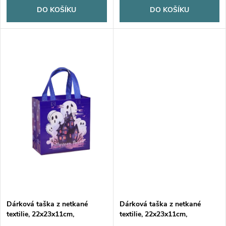
t
DO KOŠÍKU
DO KOŠÍKU
t
ů
ů
Dárková taška z netkané
Dárková taška z netkané
textilie, 22x23x11cm,
textilie, 22x23x11cm,
HALLOWEEN 2
HALLOWEEN 1