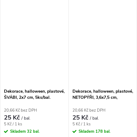
Dekorace, halloween, plastové,
Dekorace, halloween, plastové,
ŠVÁBI, 2x7 cm, 5ks/bal.
NETOPÝŘI, 3,6x7,5 cm,
5ks/bal.
20,66 Kč bez DPH
20,66 Kč bez DPH
25 Kč
25 Kč
/ bal.
/ bal.
Měrná
Měrná
5 Kč / 1 ks
5 Kč / 1 ks
cena:
cena:
Skladem
32 bal.
Skladem
178 bal.