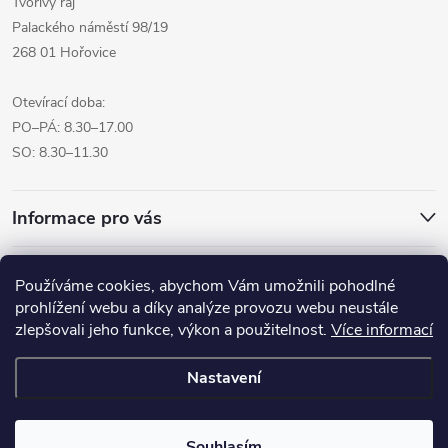
Tvořivý ráj
Palackého náměstí 98/19
268 01 Hořovice
Otevírací doba:
PO–PÁ: 8.30–17.00
SO: 8.30–11.30
Informace pro vás
Přijímáme online platby
Používáme cookies, abychom Vám umožnili pohodlné
prohlížení webu a díky analýze provozu webu neustále
zlepšovali jeho funkce, výkon a použitelnost.
Více informací
Nastavení
Copyright 2026
Pro tvoreni.cz - My kreative.cz
. Všechna práva
vyhrazena.
Souhlasím