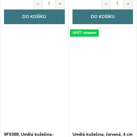
−
+
−
+
DO KOŠÍKU
DO KOŠÍKU
OPĚT skladem
9F9388, Umělá kožešina-
Umělá kožešina, červená, 4 cm