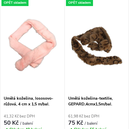
V
OPĚT skladem
OPĚT skladem
Nejdražší
z
ý
Nejprodávanější
e
p
Abecedně
n
i
í
s
p
p
r
r
o
Umělá kožešina, lososovo-
Umělá kožešina-textilie,
o
růžová, 4 cm x 1,5 m/bal.
GEPARD,4cmx1,5m/bal.
d
d
41,32 Kč bez DPH
61,98 Kč bez DPH
50 Kč
75 Kč
u
/ balení
/ balení