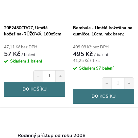
20F2480CROZ, Umělá
Bambule - Umělá kožešina na
kožešina-RŮŽOVÁ, 160x9cm
gumičce, 10cm, mix barev,
12ks/bal
47,11 Kč bez DPH
409,09 Kč bez DPH
57 Kč
495 Kč
/ balení
/ balení
Měrná
41,25 Kč / 1 ks
Skladem
1 balení
cena:
Skladem
97 balení
−
+
−
+
DO KOŠÍKU
DO KOŠÍKU
O
Rodinný přístup od roku 2008