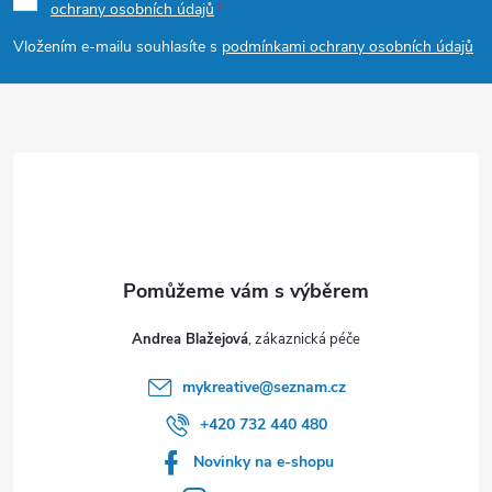
ochrany osobních údajů
a
Vložením e-mailu souhlasíte s
podmínkami ochrany osobních údajů
t
í
Andrea Blažejová
mykreative
@
seznam.cz
+420 732 440 480
Novinky na e-shopu