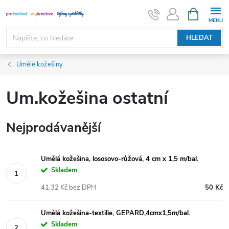
Přejít
NÁKUPNÍ
KOŠÍK
na
obsah
HLEDAT
Umělé kožešiny
Um.kožešina ostatní
Nejprodávanější
Umělá kožešina, lososovo-růžová, 4 cm x 1,5 m/bal.
Skladem
41,32 Kč bez DPH
50 Kč
Umělá kožešina-textilie, GEPARD,4cmx1,5m/bal.
Skladem