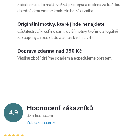
v
Začali jsme jako malá tvořivá prodejna a dodnes za každou
l
objednávkou vidíme konkrétního zákazníka.
á
Originální motivy, které jinde nenajdete
Část ilustrací kreslíme sami, další motivy tvoříme z legálně
d
zakoupených podkladů a autorských návrhů.
a
Doprava zdarma nad 990 Kč
c
Většinu zboží držíme skladem a expedujeme obratem.
í
p
r
v
Hodnocení zákazníků
4,9
325 hodnocení
k
Zobrazit recenze
y