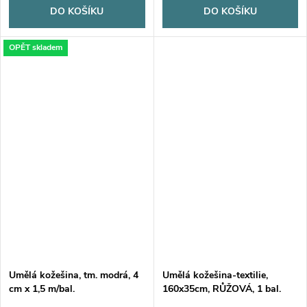
DO KOŠÍKU
DO KOŠÍKU
OPĚT skladem
Umělá kožešina, tm. modrá, 4
Umělá kožešina-textilie,
cm x 1,5 m/bal.
160x35cm, RŮŽOVÁ, 1 bal.