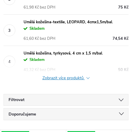
61,98 Kč bez DPH
75 Kč
Umělá kožešina-textilie, LEOPARD, 4cmx1,5m/bal.
Skladem
61,60 Kč bez DPH
74,54 Kč
Umělá kožešina, tyrkysová, 4 cm x 1,5 m/bal.
Skladem
41,32 Kč bez DPH
50 Kč
Zobrazit více produktů
Filtrovat
Ř
Doporučujeme
a
Nejlevnější