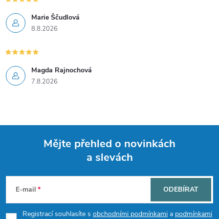
v
Marie Ščudlová
8.8.2026
ý
p
i
Magda Rajnochová
7.8.2026
s
u
Mějte přehled o novinkách
a slevách
Z
á
E-mail
ODEBÍRAT
p
Registrací souhlasíte s
obchodními podmínkami
a
podmínkami