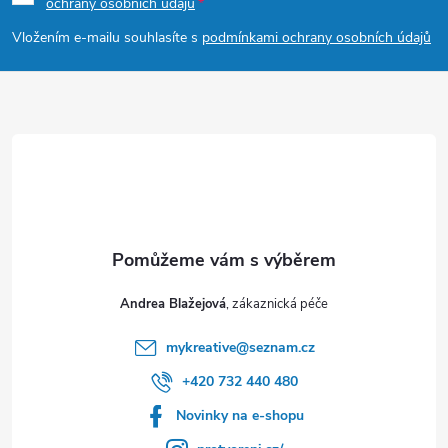
ochrany osobních údajů
a
Vložením e-mailu souhlasíte s
podmínkami ochrany osobních údajů
t
í
Andrea Blažejová
mykreative
@
seznam.cz
+420 732 440 480
Novinky na e-shopu