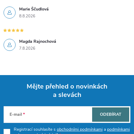
v
Marie Ščudlová
8.8.2026
ý
p
i
Magda Rajnochová
7.8.2026
s
u
Mějte přehled o novinkách
a slevách
Z
á
E-mail
ODEBÍRAT
p
Registrací souhlasíte s
obchodními podmínkami
a
podmínkami