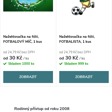
s
p
p
r
r
o
Nažehlovačka na fólii,
Nažehlovačka na fólii,
o
FOTBALOVÝ MÍČ, 1 kus
FOTBALISTA, 1 kus
d
d
od 24,79 Kč bez DPH
od 24,79 Kč bez DPH
30 Kč
30 Kč
u
od
od
/ ks
/ ks
u
Skladem
1000 ks
Skladem
999 ks
k
k
ZOBRAZIT
ZOBRAZIT
t
t
ů
O
ů
v
Rodinný přístup od roku 2008