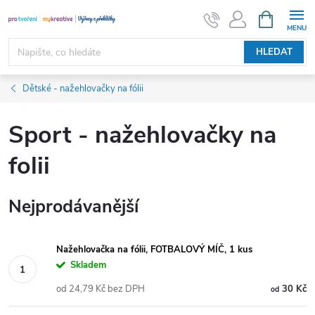
Přejít
NÁKUPNÍ
KOŠÍK
na
obsah
HLEDAT
Dětské - nažehlovačky na fólii
Sport - nažehlovačky na
folii
Nejprodávanější
Nažehlovačka na fólii, FOTBALOVÝ MÍČ, 1 kus
Skladem
od 24,79 Kč bez DPH
30 Kč
od