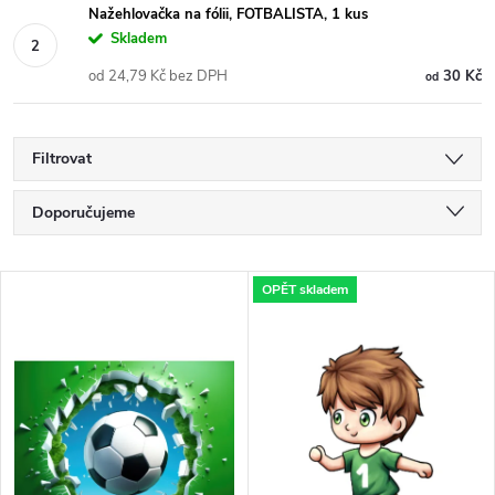
Nažehlovačka na fólii, FOTBALISTA, 1 kus
Skladem
od 24,79 Kč bez DPH
30 Kč
od
Filtrovat
Ř
Doporučujeme
a
Nejlevnější
V
OPĚT skladem
Nejdražší
z
ý
Nejprodávanější
e
p
Abecedně
n
i
í