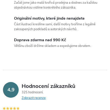
Začali jsme jako malá tvořivá prodejna a dodnes za každou
l
objednávkou vidíme konkrétního zákazníka.
á
Originální motivy, které jinde nenajdete
Část ilustrací kreslíme sami, další motivy tvoříme z legálně
d
zakoupených podkladů a autorských návrhů.
a
Doprava zdarma nad 990 Kč
c
Většinu zboží držíme skladem a expedujeme obratem.
í
p
r
v
Hodnocení zákazníků
4,9
325 hodnocení
k
Zobrazit recenze
y