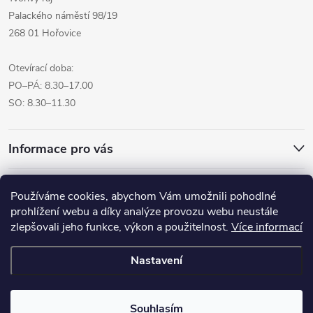
Palackého náměstí 98/19
268 01 Hořovice
Otevírací doba:
PO–PÁ: 8.30–17.00
SO: 8.30–11.30
Informace pro vás
Přijímáme online platby
Používáme cookies, abychom Vám umožnili pohodlné
prohlížení webu a díky analýze provozu webu neustále
zlepšovali jeho funkce, výkon a použitelnost.
Více informací
Nastavení
Copyright 2026
Pro tvoreni.cz - My kreative.cz
. Všechna práva
vyhrazena.
Souhlasím