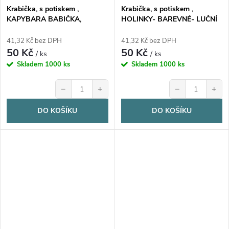
Krabička, s potiskem ,
Krabička, s potiskem ,
KAPYBARA BABIČKA,
HOLINKY- BAREVNÉ- LUČNÍ
17,3x16x5,3 cm, 1 ks
KVÍTÍ, 17,3x16x5,3 cm, 1 ks
41,32 Kč bez DPH
41,32 Kč bez DPH
50 Kč
50 Kč
/ ks
/ ks
Skladem
1000 ks
Skladem
1000 ks
−
+
−
+
DO KOŠÍKU
DO KOŠÍKU