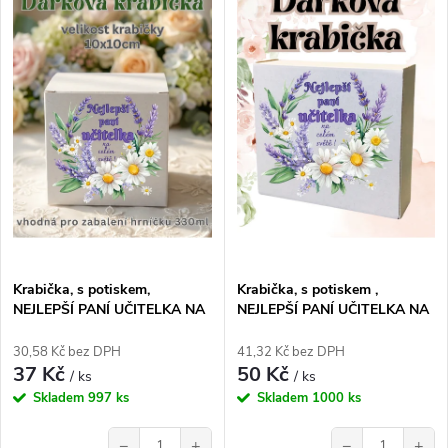
ý
Nejdražší
e
p
Abecedně
n
i
í
s
p
p
r
r
o
Krabička, s potiskem,
Krabička, s potiskem ,
o
NEJLEPŠÍ PANÍ UČITELKA NA
NEJLEPŠÍ PANÍ UČITELKA NA
d
CELÉM SVĚTĚ , 10x10x10 cm,
CELÉM SVĚTĚ , 17,3x16x5,3
d
1 ks
cm, 1 ks
30,58 Kč bez DPH
41,32 Kč bez DPH
37 Kč
50 Kč
u
/ ks
/ ks
u
Skladem
997 ks
Skladem
1000 ks
k
−
+
−
+