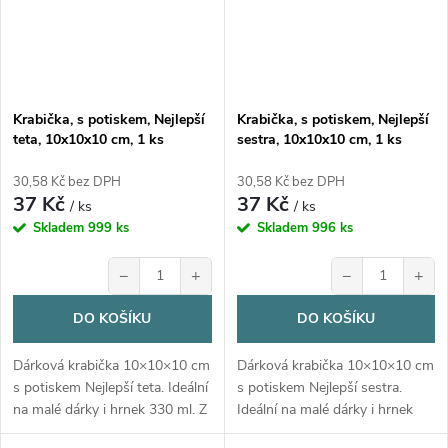
Krabička, s potiskem, Nejlepší
Krabička, s potiskem, Nejlepší
teta, 10x10x10 cm, 1 ks
sestra, 10x10x10 cm, 1 ks
30,58 Kč bez DPH
30,58 Kč bez DPH
37 Kč
37 Kč
/ ks
/ ks
Skladem
999 ks
Skladem
996 ks
−
+
−
+
DO KOŠÍKU
DO KOŠÍKU
Dárková krabička 10×10×10 cm
Dárková krabička 10×10×10 cm
s potiskem Nejlepší teta. Ideální
s potiskem Nejlepší sestra.
na malé dárky i hrnek 330 ml. Z
Ideální na malé dárky i hrnek
bílého kartonu, dodávána v
330 ml. Z bílého kartonu,