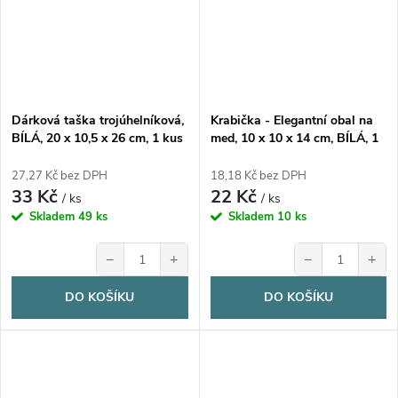
Dárková taška trojúhelníková,
Krabička - Elegantní obal na
BÍLÁ, 20 x 10,5 x 26 cm, 1 kus
med, 10 x 10 x 14 cm, BÍLÁ, 1
kus
27,27 Kč bez DPH
18,18 Kč bez DPH
33 Kč
22 Kč
/ ks
/ ks
Skladem
49 ks
Skladem
10 ks
−
+
−
+
DO KOŠÍKU
DO KOŠÍKU