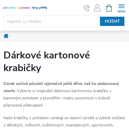
Přejít
NÁKUPNÍ
KOŠÍK
na
obsah
HLEDAT
Domů
Dárkové kartonové
krabičky
Dárek začíná působit výjimečně ještě dříve, než ho obdarovaný
otevře.
Vyberte si originální dárkovou kartonovou krabičku s
barevným potiskem a proměňte i malou pozornost v krásně
připravené překvapení.
Naše krabičky s potiskem vznikají ve vlastní výrobě a vybírat můžete
z dětských, zvířecích, květinových, mandalových, sportovních,