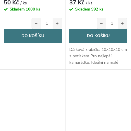
50 Kč
37 Kč
/ ks
/ ks
Skladem
1000 ks
Skladem
992 ks
−
+
−
+
DO KOŠÍKU
DO KOŠÍKU
Dárková krabička 10×10×10 cm
s potiskem Pro nejlepší
kamarádku. Ideální na malé
dárky i hrnek 330 ml. Z bílého
kartonu, dodávána v
rozloženém stavu.