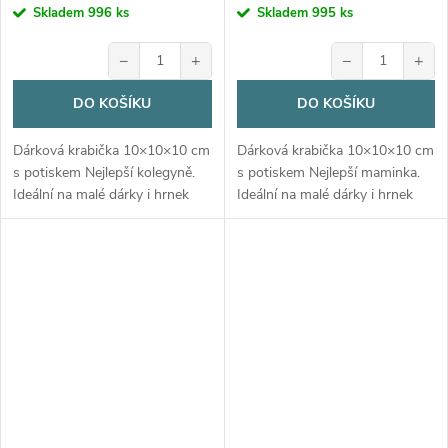
Skladem
996 ks
Skladem
995 ks
−
+
−
+
DO KOŠÍKU
DO KOŠÍKU
Dárková krabička 10×10×10 cm
Dárková krabička 10×10×10 cm
s potiskem Nejlepší kolegyně.
s potiskem Nejlepší maminka.
Ideální na malé dárky i hrnek
Ideální na malé dárky i hrnek
330 ml. Z bílého kartonu,
330 ml. Z bílého kartonu,
dodávána v rozloženém stavu.
dodávána v rozloženém stavu.