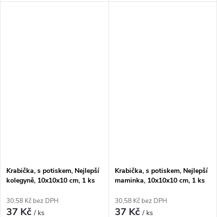
330 ml. Z bílého kartonu,
330 ml. Z bílého kartonu,
dodávána v rozloženém stavu.
dodávána v rozloženém stavu.
Krabička, s potiskem, Nejlepší
Krabička, s potiskem, Nejlepší
kolegyně, 10x10x10 cm, 1 ks
maminka, 10x10x10 cm, 1 ks
30,58 Kč bez DPH
30,58 Kč bez DPH
37 Kč
37 Kč
/ ks
/ ks