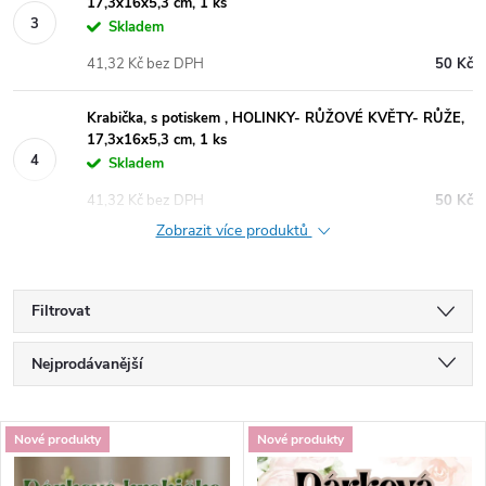
17,3x16x5,3 cm, 1 ks
Skladem
41,32 Kč bez DPH
50 Kč
Krabička, s potiskem , HOLINKY- RŮŽOVÉ KVĚTY- RŮŽE,
17,3x16x5,3 cm, 1 ks
Skladem
41,32 Kč bez DPH
50 Kč
Zobrazit více produktů
Filtrovat
Ř
Nejprodávanější
a
Doporučujeme
V
Nové produkty
Nové produkty
Nejlevnější
z