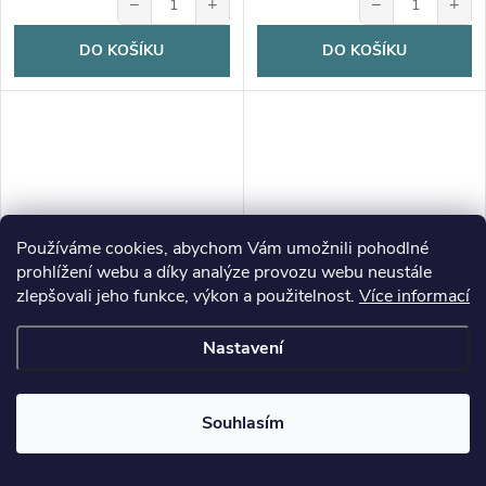
−
+
−
+
DO KOŠÍKU
DO KOŠÍKU
Používáme cookies, abychom Vám umožnili pohodlné
prohlížení webu a díky analýze provozu webu neustále
zlepšovali jeho funkce, výkon a použitelnost.
Více informací
Nastavení
Souhlasím
Krabička, s potiskem,
Krabička, s potiskem, DRÁČEK