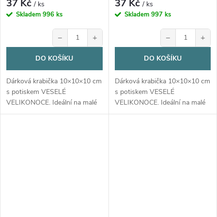
37 Kč
37 Kč
/ ks
/ ks
Skladem
996 ks
Skladem
997 ks
−
+
−
+
DO KOŠÍKU
DO KOŠÍKU
Dárková krabička 10×10×10 cm
Dárková krabička 10×10×10 cm
s potiskem VESELÉ
s potiskem VESELÉ
VELIKONOCE. Ideální na malé
VELIKONOCE. Ideální na malé
dárky i hrnek 330 ml. Z bílého
dárky i hrnek 330 ml. Z bílého
kartonu, dodávána v
kartonu, dodávána v
rozloženém stavu.
rozloženém stavu.