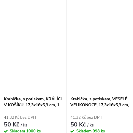
rozloženém stavu.
dodávána v rozloženém stavu.
Krabička, s potiskem, KRÁLÍCI
Krabička, s potiskem, VESELÉ
V KOŠÍKU, 17,3x16x5,3 cm, 1
VELIKONOCE, 17,3x16x5,3 cm,
ks
1 ks
41,32 Kč bez DPH
41,32 Kč bez DPH
50 Kč
50 Kč
/ ks
/ ks
Skladem
1000 ks
Skladem
998 ks