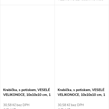
dárky i hrnek 330 ml. Z bílého
kartonu, dodávána v
rozloženém stavu.
Krabička, s potiskem, VESELÉ
Krabička, s potiskem, VESELÉ
VELIKONOCE, 10x10x10 cm, 1
VELIKONOCE, 10x10x10 cm, 1
ks
ks
30,58 Kč bez DPH
30,58 Kč bez DPH