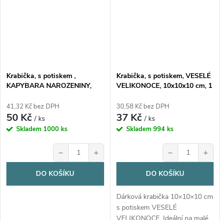
Krabička, s potiskem ,
Krabička, s potiskem, VESELÉ
KAPYBARA NAROZENINY,
VELIKONOCE, 10x10x10 cm, 1
17,3x16x5,3 cm, 1 ks
ks
41,32 Kč bez DPH
30,58 Kč bez DPH
50 Kč
37 Kč
/ ks
/ ks
Skladem
1000 ks
Skladem
994 ks
−
+
−
+
DO KOŠÍKU
DO KOŠÍKU
Dárková krabička 10×10×10 cm
s potiskem VESELÉ
VELIKONOCE. Ideální na malé