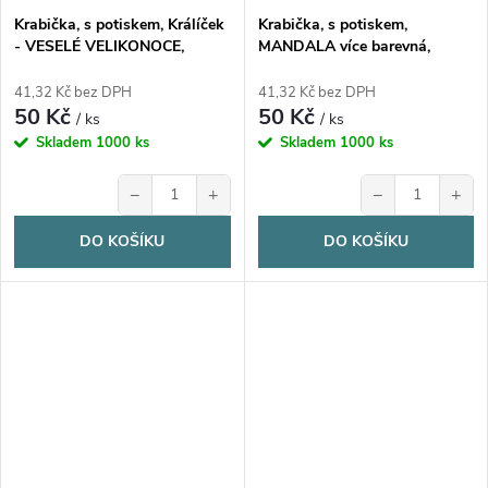
Krabička, s potiskem, Králíček
Krabička, s potiskem,
- VESELÉ VELIKONOCE,
MANDALA více barevná,
17,3x16x5,3 cm, 1 ks
17,3x16x5,3 cm, 1 ks
41,32 Kč bez DPH
41,32 Kč bez DPH
50 Kč
50 Kč
/ ks
/ ks
Skladem
1000 ks
Skladem
1000 ks
−
+
−
+
DO KOŠÍKU
DO KOŠÍKU