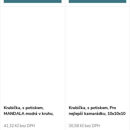
Krabička, s potiskem,
Krabička, s potiskem, Pro
MANDALA modrá v kruhu,
nejlepší kamarádku, 10x10x10
17,3x16x5,3 cm, 1 ks
cm, 1 ks
41,32 Kč bez DPH
30,58 Kč bez DPH