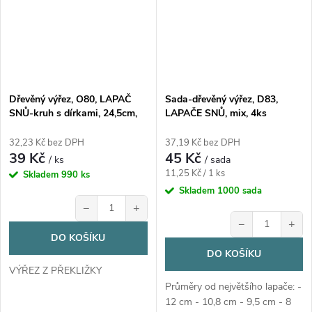
Dřevěný výřez, O80, LAPAČ
Sada-dřevěný výřez, D83,
SNŮ-kruh s dírkami, 24,5cm,
LAPAČE SNŮ, mix, 4ks
1ks
32,23 Kč bez DPH
37,19 Kč bez DPH
39 Kč
45 Kč
/ ks
/ sada
Měrná
11,25 Kč / 1 ks
Skladem
990 ks
cena:
Skladem
1000 sada
−
+
−
+
DO KOŠÍKU
DO KOŠÍKU
VÝŘEZ Z PŘEKLIŽKY
Průměry od největšího lapače: -
12 cm - 10,8 cm - 9,5 cm - 8