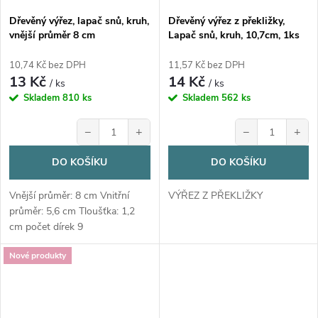
Dřevěný výřez, lapač snů, kruh,
Dřevěný výřez z překližky,
vnější průměr 8 cm
Lapač snů, kruh, 10,7cm, 1ks
10,74 Kč bez DPH
11,57 Kč bez DPH
13 Kč
14 Kč
/ ks
/ ks
Skladem
810 ks
Skladem
562 ks
−
+
−
+
DO KOŠÍKU
DO KOŠÍKU
Vnější průměr: 8 cm Vnitřní
VÝŘEZ Z PŘEKLIŽKY
průměr: 5,6 cm Tloušťka: 1,2
cm počet dírek 9
Nové produkty