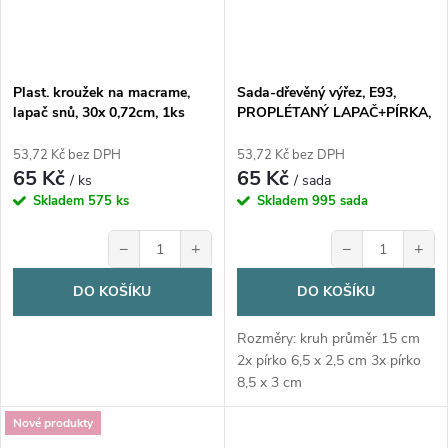
Plast. kroužek na macrame,
Sada-dřevěný výřez, E93,
lapač snů, 30x 0,72cm, 1ks
PROPLÉTANÝ LAPAČ+PÍRKA,
průměr15cm
53,72 Kč bez DPH
53,72 Kč bez DPH
65 Kč
65 Kč
/ ks
/ sada
Skladem
575 ks
Skladem
995 sada
−
+
−
+
DO KOŠÍKU
DO KOŠÍKU
Rozměry: kruh průměr 15 cm
2x pírko 6,5 x 2,5 cm 3x pírko
8,5 x 3 cm
Nové produkty