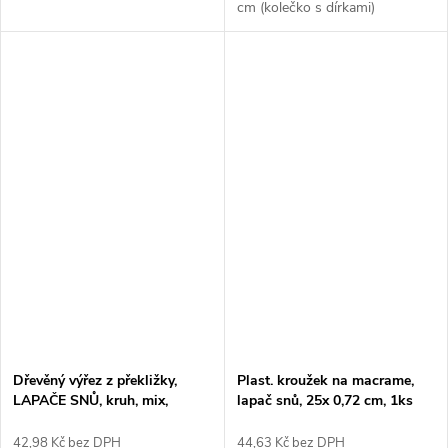
cm (kolečko s dírkami)
Dřevěný výřez z překližky,
Plast. kroužek na macrame,
LAPAČE SNŮ, kruh, mix,
lapač snů, 25x 0,72 cm, 1ks
6ks/bal.
42,98 Kč bez DPH
44,63 Kč bez DPH