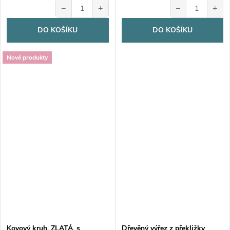
−
+
−
+
DO KOŠÍKU
DO KOŠÍKU
Nové produkty
Kovový kruh, ZLATÁ, s
Dřevěný výřez z překližky