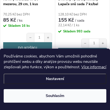
mezerou, 29 cm, 1 kus
Lapače snů sada 7 ks/bal
70,25 Kč bez DPH
128,10 Kč bez DPH
85 Kč
155 Kč
/ ks
/ sada
Měrná
22,14 Kč / 1 ks
Skladem
16 ks
cena:
Skladem
993 sada
−
+
−
+
DO KOŠÍKU
DO KOŠÍKU
Používáme cookies, abychom Vám umožnili pohodlné
prohlížení webu a díky analýze provozu webu neustále
Sada dřevěných lapačů snů pro
zlepšovali jeho funkce, výkon a použitelnost.
Více informací
tvoření, dekorování a kreativní
projekty.
Nastavení
O
Souhlasím
v
Rodinný přístup od roku 2008
Začali jsme jako malá tvořivá prodejna a dodnes za každou