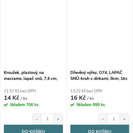
Kroužek, plastový, na
Dřevěný výřez, O74, LAPAČ
macrame, lapač snů, 7,4 cm,
SNŮ-kruh s dírkami, 8cm, 1ks
1ks
11,57 Kč bez DPH
13,22 Kč bez DPH
14 Kč
16 Kč
/ ks
/ ks
Skladem
706 ks
Skladem
999 ks
−
+
−
+
DO KOŠÍKU
DO KOŠÍKU