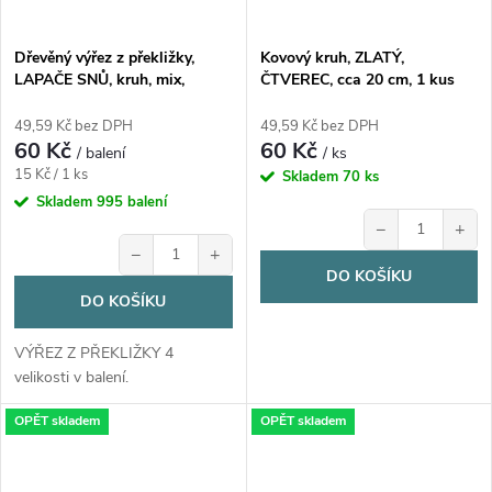
Dřevěný výřez z překližky,
Kovový kruh, ZLATÝ,
LAPAČE SNŮ, kruh, mix,
ČTVEREC, cca 20 cm, 1 kus
4ks/bal.
49,59 Kč bez DPH
49,59 Kč bez DPH
60 Kč
60 Kč
/ balení
/ ks
Měrná
15 Kč / 1 ks
Skladem
70 ks
cena:
Skladem
995 balení
−
+
−
+
DO KOŠÍKU
DO KOŠÍKU
VÝŘEZ Z PŘEKLIŽKY 4
velikosti v balení.
OPĚT skladem
OPĚT skladem