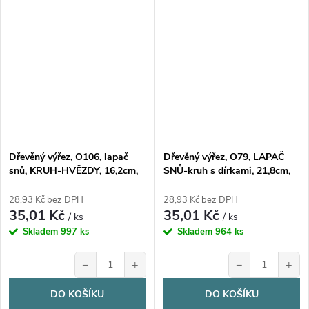
Dřevěný výřez, O106, lapač
Dřevěný výřez, O79, LAPAČ
snů, KRUH-HVĚZDY, 16,2cm,
SNŮ-kruh s dírkami, 21,8cm,
1ks
1ks
28,93 Kč bez DPH
28,93 Kč bez DPH
35,01 Kč
35,01 Kč
/ ks
/ ks
Skladem
997 ks
Skladem
964 ks
−
+
−
+
DO KOŠÍKU
DO KOŠÍKU