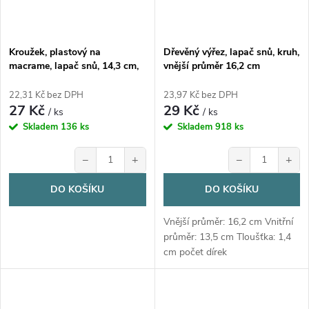
Kroužek, plastový na
Dřevěný výřez, lapač snů, kruh,
macrame, lapač snů, 14,3 cm,
vnější průměr 16,2 cm
1ks
22,31 Kč bez DPH
23,97 Kč bez DPH
27 Kč
29 Kč
/ ks
/ ks
Skladem
136 ks
Skladem
918 ks
−
+
−
+
DO KOŠÍKU
DO KOŠÍKU
Vnější průměr: 16,2 cm Vnitřní
průměr: 13,5 cm Tloušťka: 1,4
cm počet dírek