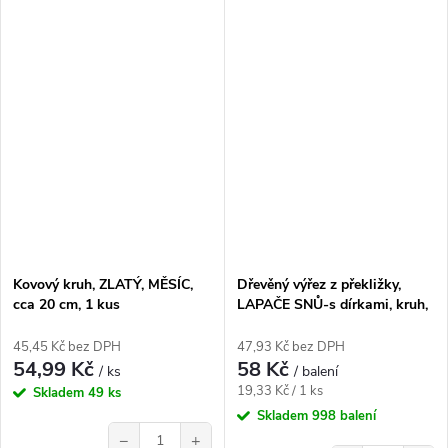
Kovový kruh, ZLATÝ, MĚSÍC,
Dřevěný výřez z překližky,
cca 20 cm, 1 kus
LAPAČE SNŮ-s dírkami, kruh,
mix, 3ks/bal.
45,45 Kč bez DPH
47,93 Kč bez DPH
54,99 Kč
58 Kč
/ ks
/ balení
Měrná
19,33 Kč / 1 ks
Skladem
49 ks
cena:
Skladem
998 balení
−
+