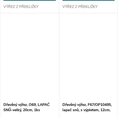
VÝŘEZ Z PŘEKLIŽKY
VÝŘEZ Z PŘEKLIŽKY
Dřevěný výřez, O69, LAPAČ
Dřevěný výřez, F67/OP10495,
SNŮ-velký, 20cm, 1ks
lapač snů, s výpletem, 12cm,
1ks