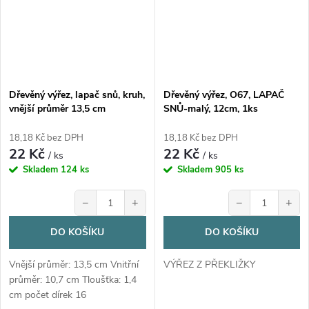
Dřevěný výřez, lapač snů, kruh,
Dřevěný výřez, O67, LAPAČ
vnější průměr 13,5 cm
SNŮ-malý, 12cm, 1ks
18,18 Kč bez DPH
18,18 Kč bez DPH
22 Kč
22 Kč
/ ks
/ ks
Skladem
124 ks
Skladem
905 ks
−
+
−
+
DO KOŠÍKU
DO KOŠÍKU
Vnější průměr: 13,5 cm Vnitřní
VÝŘEZ Z PŘEKLIŽKY
průměr: 10,7 cm Tloušťka: 1,4
cm počet dírek 16