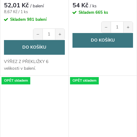
52,01 Kč
54 Kč
/ balení
/ ks
Měrná
8,67 Kč / 1 ks
Skladem
665 ks
cena:
Skladem
981 balení
−
+
−
+
DO KOŠÍKU
DO KOŠÍKU
VÝŘEZ Z PŘEKLIŽKY 6
velikosti v balení.
OPĚT skladem
OPĚT skladem