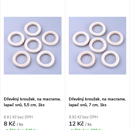
V
Nejdražší
z
ý
Nejprodávanější
e
p
Abecedně
n
i
í
s
p
p
r
r
o
Dřevěný kroužek, na macrame,
Dřevěný kroužek, na macrame,
o
lapač snů, 5,5 cm, 1ks
lapač snů, 7 cm, 1ks
d
d
6,61 Kč bez DPH
9,92 Kč bez DPH
8 Kč
12 Kč
u
/ ks
/ ks