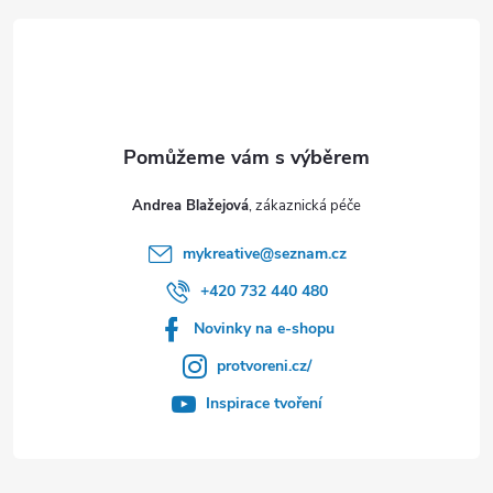
í
Andrea Blažejová
mykreative
@
seznam.cz
+420 732 440 480
Novinky na e-shopu
protvoreni.cz/
Inspirace tvoření