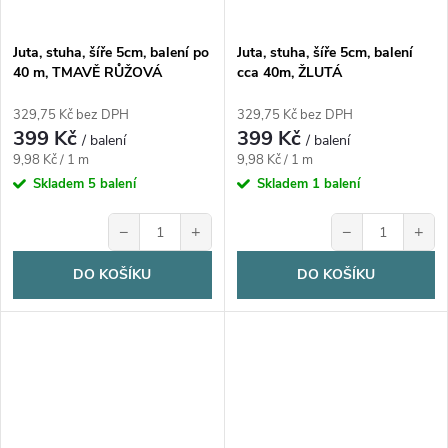
Juta, stuha, šíře 5cm, balení po
Juta, stuha, šíře 5cm, balení
40 m, TMAVĚ RŮŽOVÁ
cca 40m, ŽLUTÁ
329,75 Kč bez DPH
329,75 Kč bez DPH
399 Kč
399 Kč
/ balení
/ balení
Měrná
Měrná
9,98 Kč / 1 m
9,98 Kč / 1 m
cena:
cena:
Skladem
5 balení
Skladem
1 balení
−
+
−
+
DO KOŠÍKU
DO KOŠÍKU