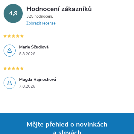
v
Hodnocení zákazníků
4,9
325 hodnocení
k
Zobrazit recenze
y
v
Marie Ščudlová
8.8.2026
ý
p
i
Magda Rajnochová
7.8.2026
s
u
Mějte přehled o novinkách
a slevách