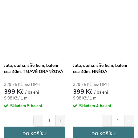
Juta, stuha, šíře 5cm, balení
Juta, stuha, šíře 5cm, balení
cca 40m, TMAVĚ ORANŽOVÁ
cca 40m, HNĚDÁ
329,75 Kč bez DPH
329,75 Kč bez DPH
399 Kč
399 Kč
/ balení
/ balení
Měrná
Měrná
9,98 Kč / 1 m
9,98 Kč / 1 m
cena:
cena:
Skladem
5 balení
Skladem
4 balení
−
+
−
+
DO KOŠÍKU
DO KOŠÍKU