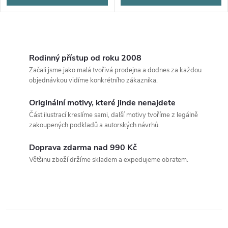
O
v
Rodinný přístup od roku 2008
Začali jsme jako malá tvořivá prodejna a dodnes za každou
l
objednávkou vidíme konkrétního zákazníka.
á
Originální motivy, které jinde nenajdete
Část ilustrací kreslíme sami, další motivy tvoříme z legálně
d
zakoupených podkladů a autorských návrhů.
a
Doprava zdarma nad 990 Kč
c
Většinu zboží držíme skladem a expedujeme obratem.
í
p
r