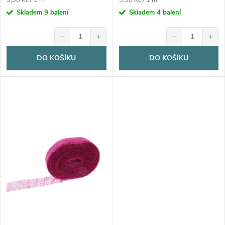
u
9,98 Kč / 1 m
9,98 Kč / 1 m
cena:
cena:
Skladem
9 balení
Skladem
4 balení
k
k
−
+
−
+
t
t
DO KOŠÍKU
DO KOŠÍKU
ů
ů