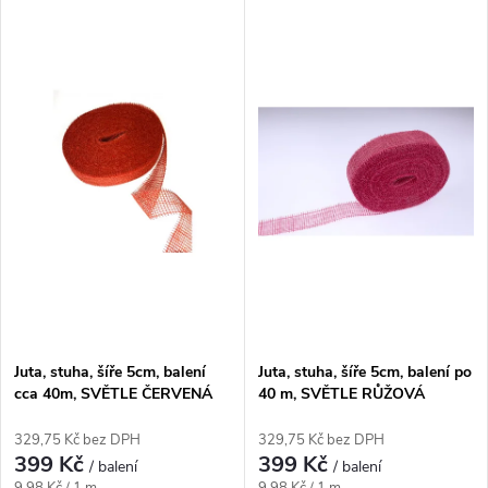
V
Nejdražší
z
ý
Nejprodávanější
e
p
Abecedně
n
i
í
s
p
p
r
r
o
Juta, stuha, šíře 5cm, balení
Juta, stuha, šíře 5cm, balení po
o
cca 40m, SVĚTLE ČERVENÁ
40 m, SVĚTLE RŮŽOVÁ
d
d
329,75 Kč bez DPH
329,75 Kč bez DPH
399 Kč
399 Kč
u
/ balení
/ balení
Měrná
Měrná