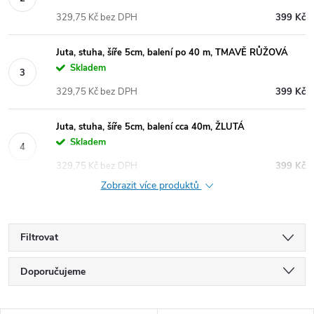
329,75 Kč bez DPH
399 Kč
Juta, stuha, šíře 5cm, balení po 40 m, TMAVĚ RŮŽOVÁ
Skladem
329,75 Kč bez DPH
399 Kč
Juta, stuha, šíře 5cm, balení cca 40m, ŽLUTÁ
Skladem
329,75 Kč bez DPH
399 Kč
Zobrazit více produktů
Filtrovat
Ř
Doporučujeme
a
Nejlevnější