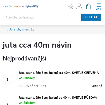
Přejít
NÁKUPNÍ
KOŠÍK
na
obsah
HLEDAT
Juta, stuhy a metráž
juta cca 40m návin
Nejprodávanější
Juta, stuha, šíře 5cm, balení cca 40m, SVĚTLE ČERVENÁ
Skladem
329,75 Kč bez DPH
399 Kč
Juta, stuha, šíře 5cm, balení po 40 m, SVĚTLE RŮŽOVÁ
Skladem