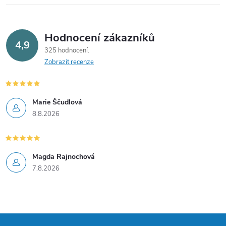
r
v
Hodnocení zákazníků
4,9
325 hodnocení
k
Zobrazit recenze
y
v
Marie Ščudlová
8.8.2026
ý
p
i
Magda Rajnochová
7.8.2026
s
u