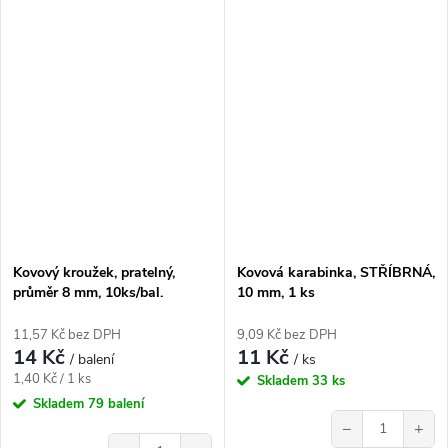
Kovový kroužek, pratelný,
Kovová karabinka, STŘÍBRNÁ,
průměr 8 mm, 10ks/bal.
10 mm, 1 ks
11,57 Kč bez DPH
9,09 Kč bez DPH
14 Kč
11 Kč
/ balení
/ ks
Měrná
1,40 Kč / 1 ks
Skladem
33 ks
cena:
Skladem
79 balení
−
+