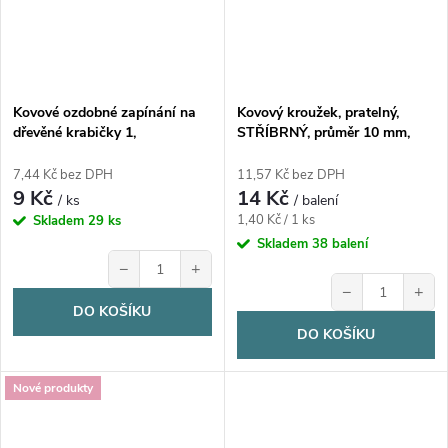
Kovové ozdobné zapínání na
Kovový kroužek, pratelný,
dřevěné krabičky 1,
STŘÍBRNÝ, průměr 10 mm,
šperkovnice, 1 kus
10ks/bal.
7,44 Kč bez DPH
11,57 Kč bez DPH
9 Kč
14 Kč
/ ks
/ balení
Měrná
1,40 Kč / 1 ks
Skladem
29 ks
cena:
Skladem
38 balení
−
+
−
+
DO KOŠÍKU
DO KOŠÍKU
Nové produkty