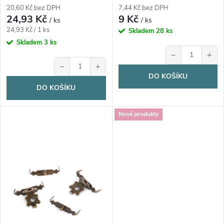
d
d
20,60 Kč bez DPH
7,44 Kč bez DPH
24,93 Kč
9 Kč
u
/ ks
/ ks
Měrná
u
24,93 Kč / 1 ks
Skladem
28 ks
cena:
Skladem
3 ks
k
−
+
k
−
+
t
DO KOŠÍKU
t
DO KOŠÍKU
ů
ů
Nové produkty