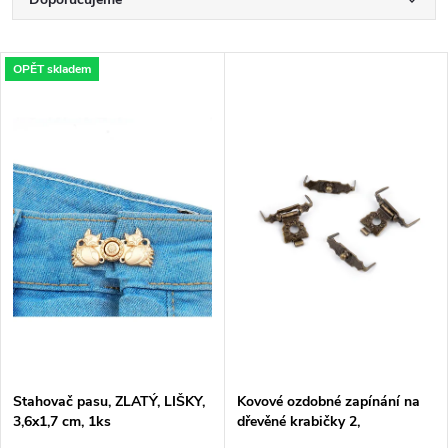
Ř
a
Nejlevnější
V
OPĚT skladem
Nejdražší
z
ý
Nejprodávanější
e
p
Abecedně
n
i
í
s
p
p
r
r
o
Stahovač pasu, ZLATÝ, LIŠKY,
Kovové ozdobné zapínání na
o
3,6x1,7 cm, 1ks
dřevěné krabičky 2,
šperkovnice, 1 kus