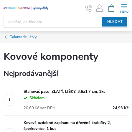
Přejít
NÁKUPNÍ
KOŠÍK
na
obsah
HLEDAT
Galanterie, látky
Kovové komponenty
Nejprodávanější
Stahovač pasu, ZLATÝ, LIŠKY, 3,6x1,7 cm, 1ks
Skladem
20,60 Kč bez DPH
24,93 Kč
Kovové ozdobné zapínání na dřevěné krabičky 2,
šperkovnice, 1 kus