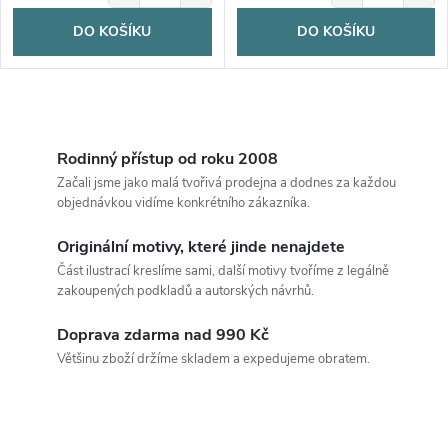
DO KOŠÍKU
DO KOŠÍKU
O
v
Rodinný přístup od roku 2008
Začali jsme jako malá tvořivá prodejna a dodnes za každou
l
objednávkou vidíme konkrétního zákazníka.
á
Originální motivy, které jinde nenajdete
Část ilustrací kreslíme sami, další motivy tvoříme z legálně
d
zakoupených podkladů a autorských návrhů.
a
Doprava zdarma nad 990 Kč
c
Většinu zboží držíme skladem a expedujeme obratem.
í
p