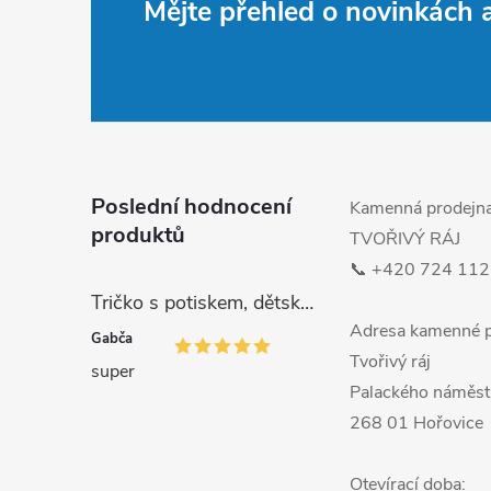
Mějte přehled o novinkách
á
p
a
t
Poslední hodnocení
Kamenná prodejn
produktů
TVOŘIVÝ RÁJ
í
📞 +420 724 112
Tričko s potiskem, dětské, MALÁ DRŽKATÁ HOLKA, 1 ks
Adresa kamenné p
Gabča
Tvořivý ráj
super
Palackého náměst
268 01 Hořovice
Otevírací doba: