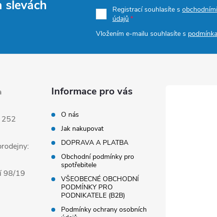
a slevách
Registrací souhlasíte s
obchodním
údajů
Vložením e-mailu souhlasíte s
podmínka
Informace pro vás
a
O nás
 252
Jak nakupovat
DOPRAVA A PLATBA
rodejny:
Obchodní podmínky pro
spotřebitele
í 98/19
VŠEOBECNÉ OBCHODNÍ
PODMÍNKY PRO
PODNIKATELE (B2B)
Podmínky ochrany osobních