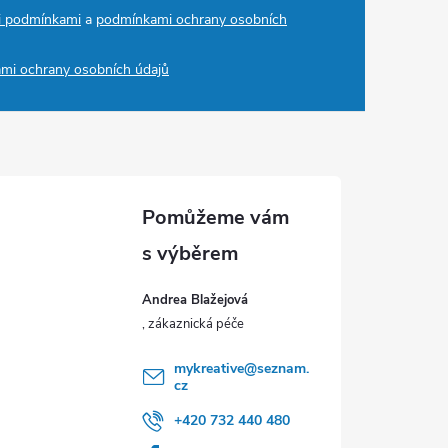
i podmínkami
a
podmínkami ochrany osobních
mi ochrany osobních údajů
Andrea Blažejová
mykreative
@
seznam.
cz
+420 732 440 480