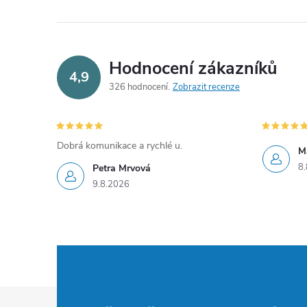
e
l
Hodnocení zákazníků
4,9
326 hodnocení
Zobrazit recenze
Dobrá komunikace a rychlé u.
M
8.
Petra Mrvová
9.8.2026
Z