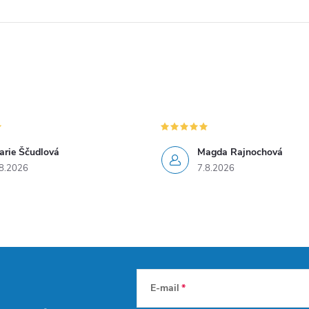
arie Ščudlová
Magda Rajnochová
8.2026
7.8.2026
E-mail