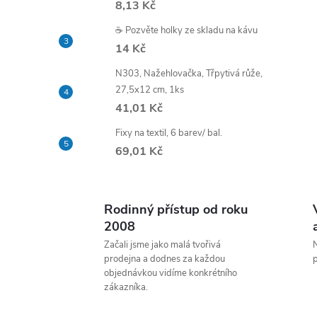
8,13 Kč
t
☕ Pozvěte holky ze skladu na kávu
r
14 Kč
N303, Nažehlovačka, Třpytivá růže,
a
27,5x12 cm, 1ks
41,01 Kč
n
Fixy na textil, 6 barev/ bal.
n
69,01 Kč
í
Rodinný přístup od roku
p
2008
Začali jsme jako malá tvořivá
N
a
prodejna a dodnes za každou
p
objednávkou vidíme konkrétního
zákazníka.
n