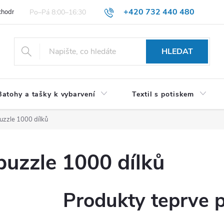
+420 732 440 480
hodní podmínky pro spotřebitele
VŠEOBECNÉ OBCHODNÍ PODMÍNKY 
HLEDAT
Batohy a tašky k vybarvení
Textil s potiskem
uzzle 1000 dílků
puzzle 1000 dílků
Produkty teprve 