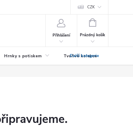
PRO PODNIKATELE (B2B)
Podmínky ochrany osobních údajů
CZK
Zása
NÁKUPNÍ
KOŠÍK
Prázdný košík
Přihlášení
Hrnky s potiskem
Tvořivé kolekce
Textil bez
připravujeme.