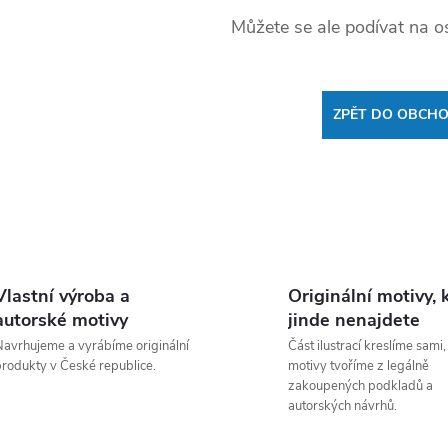
Můžete se ale podívat na os
ZPĚT DO OBCH
Vlastní výroba a
Originální motivy, 
autorské motivy
jinde nenajdete
avrhujeme a vyrábíme originální
Část ilustrací kreslíme sami,
rodukty v České republice.
motivy tvoříme z legálně
zakoupených podkladů a
autorských návrhů.