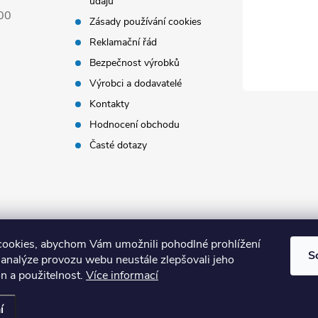
údajů
00
Zásady používání cookies
Reklamační řád
Bezpečnost výrobků
Výrobci a dodavatelé
Kontakty
Hodnocení obchodu
Časté dotazy
ookies, abychom Vám umožnili pohodlné prohlížení
S
 analýze provozu webu neustále zlepšovali jeho
n a použitelnost.
Více informací
 vyhrazena.
í