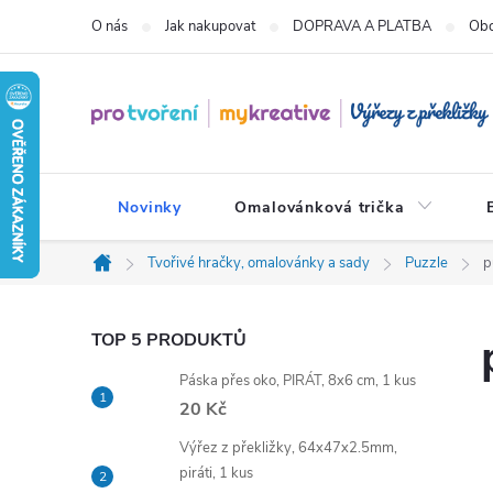
Přejít
O nás
Jak nakupovat
DOPRAVA A PLATBA
Obc
na
obsah
Novinky
Omalovánková trička
Tvořivé hračky, omalovánky a sady
Puzzle
p
Domů
P
TOP 5 PRODUKTŮ
Páska přes oko, PIRÁT, 8x6 cm, 1 kus
o
20 Kč
s
Výřez z překližky, 64x47x2.5mm,
piráti, 1 kus