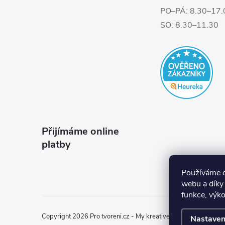
PO–PÁ: 8.30–17.
SO: 8.30–11.30
Přijímáme online
platby
Používáme c
webu a díky
funkce, výko
Copyright 2026
Pro tvoreni.cz - My kreative.cz
. Všechna práva
Nastaven