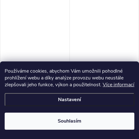
Používáme cookies, abychom Vám umožnili pohodlné
prohlížení webu a díky analýze provozu webu neustále
zlepšovali jeho funkce, výkon a použitelnost.
Více informací
Nastavení
Organza dárkový pytlíček,
Organza dárkový pytlíček,
Květinový domeček 3, 1 ks
Květinový domeček 6 , 1 ks
Souhlasím
od 11,57 Kč bez DPH
od 11,57 Kč bez DPH
14 Kč
14 Kč
od
od
/ ks
/ ks