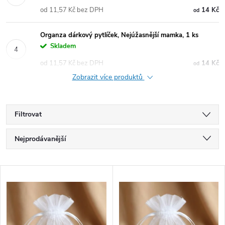
od 11,57 Kč bez DPH
14 Kč
od
Organza dárkový pytlíček, Nejúžasnější mamka, 1 ks
Skladem
od 11,57 Kč bez DPH
14 Kč
od
Zobrazit více produktů
Filtrovat
Ř
Nejprodávanější
a
Doporučujeme
V
Nejlevnější
z
ý
Nejdražší
e
Abecedně