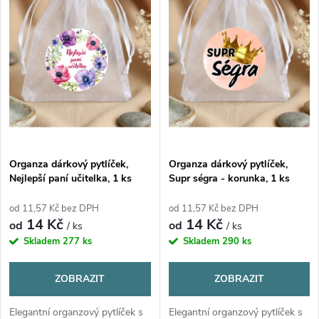
p
n
i
í
s
p
p
r
r
o
Organza dárkový pytlíček,
Organza dárkový pytlíček,
o
Nejlepší paní učitelka, 1 ks
Supr ségra - korunka, 1 ks
d
d
od 11,57 Kč bez DPH
od 11,57 Kč bez DPH
14 Kč
14 Kč
u
od
od
/ ks
/ ks
u
Skladem
277 ks
Skladem
290 ks
k
k
ZOBRAZIT
ZOBRAZIT
t
Elegantní organzový pytlíček s
Elegantní organzový pytlíček s