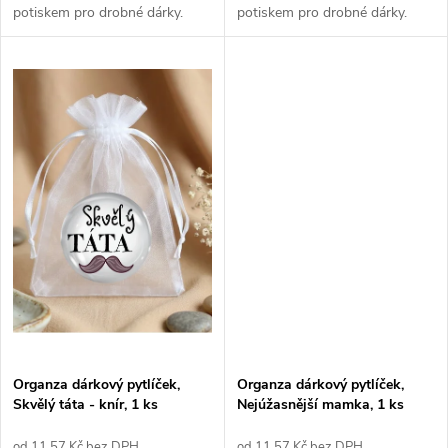
t
potiskem pro drobné dárky.
potiskem pro drobné dárky.
ů
ů
Organza dárkový pytlíček,
Organza dárkový pytlíček,
Skvělý táta - knír, 1 ks
Nejúžasnější mamka, 1 ks
od 11,57 Kč bez DPH
od 11,57 Kč bez DPH