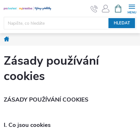
Přejít
NÁKUPNÍ
KOŠÍK
na
obsah
HLEDAT
Domů
Zásady používání
cookies
ZÁSADY POUŽÍVÁNÍ COOKIES
I. Co jsou cookies