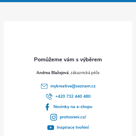
t
í
Andrea Blažejová
mykreative
@
seznam.cz
+420 732 440 480
Novinky na e-shopu
protvoreni.cz/
Inspirace tvoření