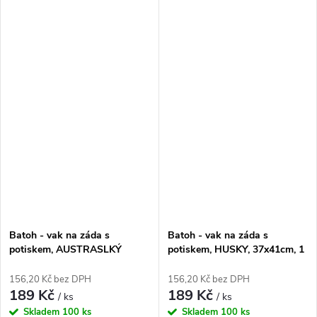
Batoh - vak na záda s
Batoh - vak na záda s
potiskem, AUSTRASLKÝ
potiskem, HUSKY, 37x41cm, 1
OVČÁK - BLACK TRI,
kus
37x41cm, 1 kus
156,20 Kč bez DPH
156,20 Kč bez DPH
189 Kč
189 Kč
/ ks
/ ks
Skladem
100 ks
Skladem
100 ks