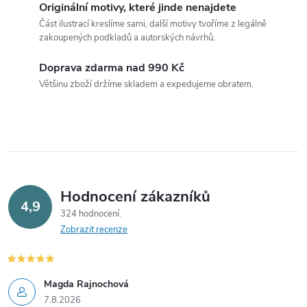
r
Originální motivy, které jinde nenajdete
v
Část ilustrací kreslíme sami, další motivy tvoříme z legálně
zakoupených podkladů a autorských návrhů.
k
Doprava zdarma nad 990 Kč
y
Většinu zboží držíme skladem a expedujeme obratem.
v
ý
p
i
Hodnocení zákazníků
4,9
s
324 hodnocení
Zobrazit recenze
u
Magda Rajnochová
7.8.2026