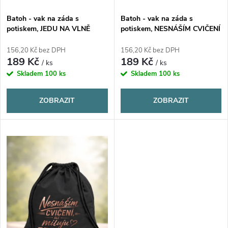
r
o
Batoh - vak na záda s
Batoh - vak na záda s
o
potiskem, JEDU NA VLNĚ
potiskem, NESNÁŠÍM CVIČENÍ
d
POHODY, 37x41cm, 1 kus
ALE MILUJU PROGRES,
d
37x41cm, 1 kus
156,20 Kč bez DPH
156,20 Kč bez DPH
189 Kč
189 Kč
u
/ ks
/ ks
u
Skladem
100 ks
Skladem
100 ks
k
k
ZOBRAZIT
ZOBRAZIT
t
t
ů
ů