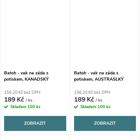
Batoh - vak na záda s
Batoh - vak na záda s
potiskem, KANADSKÝ
potiskem, AUSTRASLKÝ
RETRÍVR, 37x41cm, 1 kus
OVČÁK - BLUE MERLE,
37x41cm, 1 kus
156,20 Kč bez DPH
156,20 Kč bez DPH
189 Kč
189 Kč
/ ks
/ ks
Skladem
100 ks
Skladem
100 ks
ZOBRAZIT
ZOBRAZIT