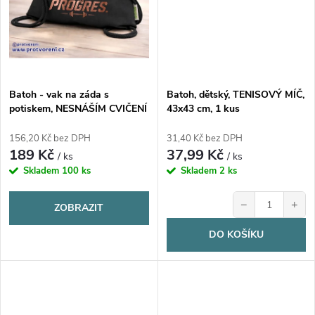
Batoh - vak na záda s
Batoh, dětský, TENISOVÝ MÍČ,
potiskem, NESNÁŠÍM CVIČENÍ
43x43 cm, 1 kus
ALE MILUJU PROGRES,
37x41cm, 1 kus
156,20 Kč bez DPH
31,40 Kč bez DPH
189 Kč
37,99 Kč
/ ks
/ ks
Skladem
100 ks
Skladem
2 ks
−
+
ZOBRAZIT
DO KOŠÍKU