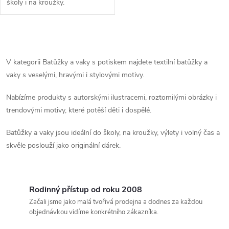
školy i na kroužky.
O
v
V kategorii Batůžky a vaky s potiskem najdete textilní batůžky a
vaky s veselými, hravými i stylovými motivy.
l
Nabízíme produkty s autorskými ilustracemi, roztomilými obrázky i
á
trendovými motivy, které potěší děti i dospělé.
d
Batůžky a vaky jsou ideální do školy, na kroužky, výlety i volný čas a
a
skvěle poslouží jako originální dárek.
c
í
Rodinný přístup od roku 2008
Začali jsme jako malá tvořivá prodejna a dodnes za každou
p
objednávkou vidíme konkrétního zákazníka.