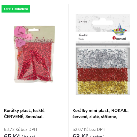
a
V
OPĚT skladem
Nejdražší
z
ý
Nejprodávanější
e
p
Abecedně
n
i
í
s
p
p
r
r
o
Korálky plast., lesklé,
Korálky mini plast., ROKAJL,
o
ČERVENÉ, 3mm/bal.
červené, zlaté, stříbrné,
d
3x15g/bal
d
53,72 Kč bez DPH
52,07 Kč bez DPH
65 Kč
63 Kč