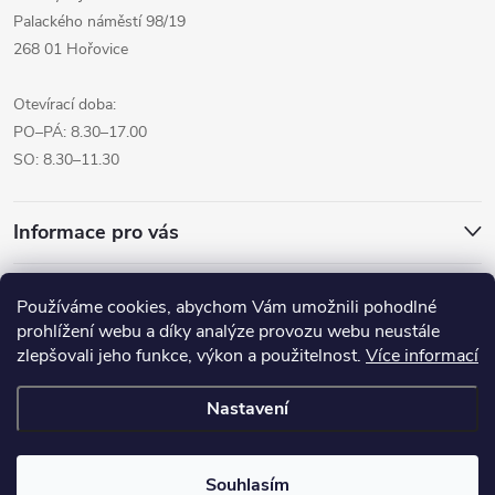
Palackého náměstí 98/19
268 01 Hořovice
Otevírací doba:
PO–PÁ: 8.30–17.00
SO: 8.30–11.30
Informace pro vás
Přijímáme online platby
Používáme cookies, abychom Vám umožnili pohodlné
prohlížení webu a díky analýze provozu webu neustále
zlepšovali jeho funkce, výkon a použitelnost.
Více informací
Nastavení
Copyright 2026
Pro tvoreni.cz - My kreative.cz
. Všechna práva
vyhrazena.
Souhlasím