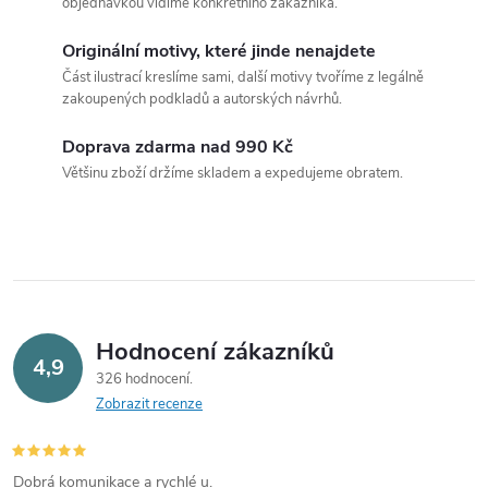
l
objednávkou vidíme konkrétního zákazníka.
á
Originální motivy, které jinde nenajdete
Část ilustrací kreslíme sami, další motivy tvoříme z legálně
d
zakoupených podkladů a autorských návrhů.
a
Doprava zdarma nad 990 Kč
c
Většinu zboží držíme skladem a expedujeme obratem.
í
p
r
v
Hodnocení zákazníků
4,9
326 hodnocení
k
Zobrazit recenze
y
Dobrá komunikace a rychlé u.