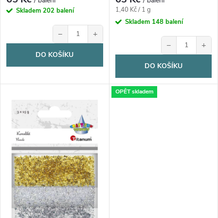
u
/ balení
/ balení
Měrná
u
1,40 Kč / 1 g
Skladem
202 balení
cena:
Skladem
148 balení
k
−
+
k
−
+
t
DO KOŠÍKU
t
DO KOŠÍKU
ů
ů
OPĚT skladem