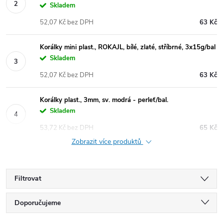
Skladem
52,07 Kč bez DPH
63 Kč
Korálky mini plast., ROKAJL, bílé, zlaté, stříbrné, 3x15g/bal
Skladem
52,07 Kč bez DPH
63 Kč
Korálky plast., 3mm, sv. modrá - perleť/bal.
Skladem
53,72 Kč bez DPH
65 Kč
Zobrazit více produktů
Filtrovat
Ř
Doporučujeme
Nejlevnější