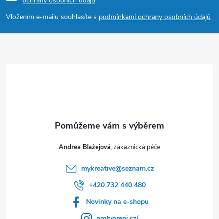
ochrany osobních údajů
a
Vložením e-mailu souhlasíte s
podmínkami ochrany osobních údajů
t
í
Andrea Blažejová
mykreative
@
seznam.cz
+420 732 440 480
Novinky na e-shopu
protvoreni.cz/