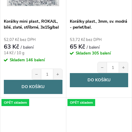
Korálky mini plast., ROKAJL,
Korálky plast., 3mm, sv. modrá
bílé, zlaté, stříbrné, 3x15g/bal
- perleť/bal.
52,07 Kč bez DPH
53,72 Kč bez DPH
63 Kč
65 Kč
/ balení
/ balení
Měrná
14 Kč / 10 g
Skladem
305 balení
cena:
Skladem
146 balení
−
+
−
+
DO KOŠÍKU
DO KOŠÍKU
OPĚT skladem
OPĚT skladem