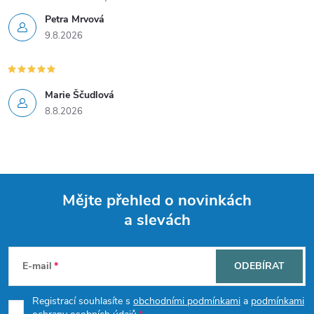
v
Petra Mrvová
ý
9.8.2026
p
i
Marie Ščudlová
s
8.8.2026
u
Mějte přehled o novinkách
a slevách
Z
á
E-mail
ODEBÍRAT
p
Registrací souhlasíte s
obchodními podmínkami
a
podmínkami