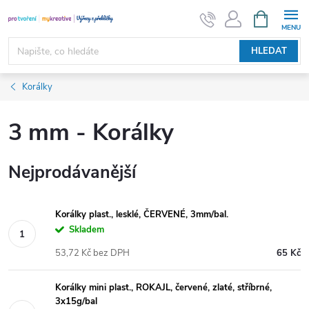
Přejít
NÁKUPNÍ
KOŠÍK
na
obsah
HLEDAT
Korálky
3 mm - Korálky
Nejprodávanější
Korálky plast., lesklé, ČERVENÉ, 3mm/bal.
Skladem
53,72 Kč bez DPH
65 Kč
Korálky mini plast., ROKAJL, červené, zlaté, stříbrné,
3x15g/bal