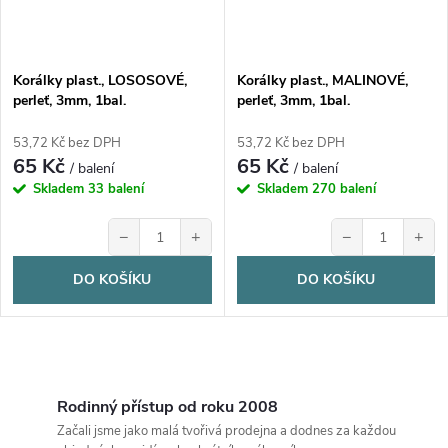
Korálky plast., LOSOSOVÉ,
Korálky plast., MALINOVÉ,
perleť, 3mm, 1bal.
perleť, 3mm, 1bal.
53,72 Kč bez DPH
53,72 Kč bez DPH
65 Kč
65 Kč
/ balení
/ balení
Skladem
33 balení
Skladem
270 balení
−
+
−
+
DO KOŠÍKU
DO KOŠÍKU
O
v
Rodinný přístup od roku 2008
Začali jsme jako malá tvořivá prodejna a dodnes za každou