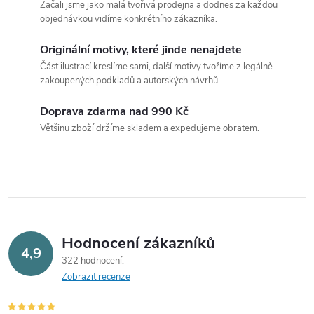
Začali jsme jako malá tvořivá prodejna a dodnes za každou
l
objednávkou vidíme konkrétního zákazníka.
á
Originální motivy, které jinde nenajdete
Část ilustrací kreslíme sami, další motivy tvoříme z legálně
d
zakoupených podkladů a autorských návrhů.
a
Doprava zdarma nad 990 Kč
c
Většinu zboží držíme skladem a expedujeme obratem.
í
p
r
v
Hodnocení zákazníků
4,9
322 hodnocení
k
Zobrazit recenze
y