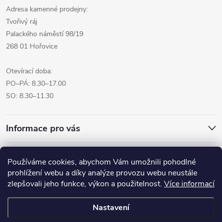
Adresa kamenné prodejny:
Tvořivý ráj
Palackého náměstí 98/19
268 01 Hořovice
Otevírací doba:
PO–PÁ: 8.30–17.00
SO: 8.30–11.30
Informace pro vás
Přijímáme online platby
Používáme cookies, abychom Vám umožnili pohodlné
prohlížení webu a díky analýze provozu webu neustále
zlepšovali jeho funkce, výkon a použitelnost.
Více informací
Nastavení
Copyright 2026
Pro tvoreni.cz - My kreative.cz
. Všechna práva