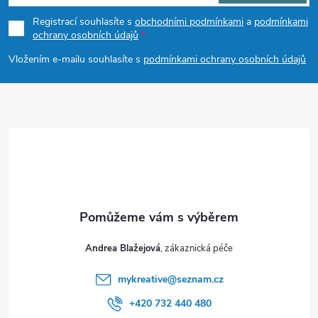
p
Registrací souhlasíte s
obchodními podmínkami
a
podmínkami
ochrany osobních údajů
a
Vložením e-mailu souhlasíte s
podmínkami ochrany osobních údajů
t
í
Andrea Blažejová
mykreative
@
seznam.cz
+420 732 440 480