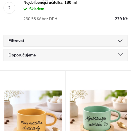
Nejoblíbenější učitelka, 180 ml
Skladem
230,58 Kč bez DPH
279 Kč
Filtrovat
Ř
Doporučujeme
a
Nejlevnější
V
Nejdražší
z
ý
Nejprodávanější
e
p
Abecedně
n
i
í