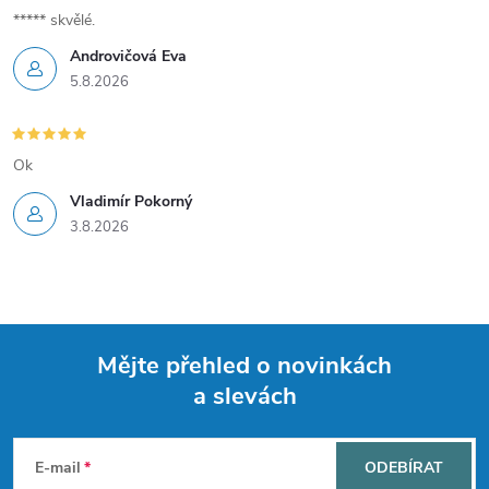
v
***** skvělé.
Androvičová Eva
ý
5.8.2026
p
i
Ok
s
Vladimír Pokorný
3.8.2026
u
Mějte přehled o novinkách
a slevách
Z
á
E-mail
ODEBÍRAT