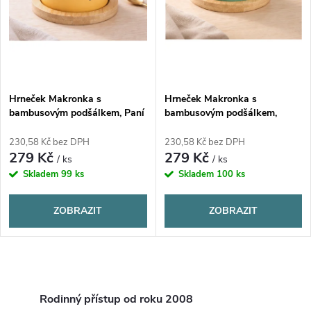
s
p
p
r
r
o
Hrneček Makronka s
Hrneček Makronka s
o
bambusovým podšálkem, Paní
bambusovým podšálkem,
d
ředitelka skvělé školy, 180 ml
Nejoblíbenější učitelka, 180 ml
d
230,58 Kč bez DPH
230,58 Kč bez DPH
279 Kč
279 Kč
u
/ ks
/ ks
u
Skladem
99 ks
Skladem
100 ks
k
k
ZOBRAZIT
ZOBRAZIT
t
t
ů
O
ů
v
Rodinný přístup od roku 2008