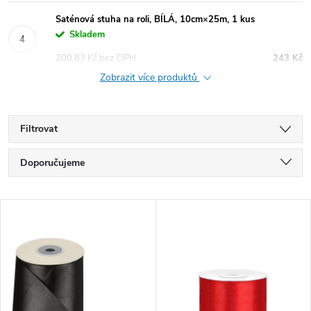
Saténová stuha na roli, BÍLÁ, 10cm×25m, 1 kus
Skladem
200,83 Kč bez DPH
243 Kč
Zobrazit více produktů
Filtrovat
Ř
Doporučujeme
a
Nejlevnější
V
Nejdražší
z
ý
Nejprodávanější
e
p
Abecedně
n