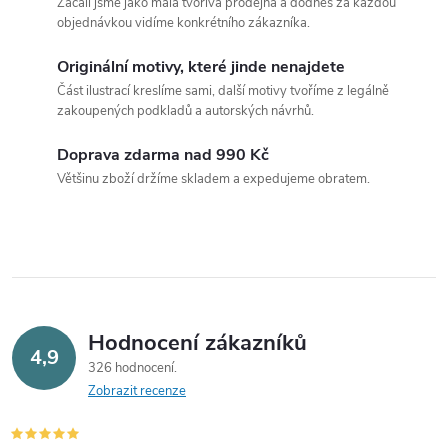
Začali jsme jako malá tvořivá prodejna a dodnes za každou
l
objednávkou vidíme konkrétního zákazníka.
á
Originální motivy, které jinde nenajdete
Část ilustrací kreslíme sami, další motivy tvoříme z legálně
d
zakoupených podkladů a autorských návrhů.
a
Doprava zdarma nad 990 Kč
c
Většinu zboží držíme skladem a expedujeme obratem.
í
p
r
v
Hodnocení zákazníků
4,9
326 hodnocení
k
Zobrazit recenze
y