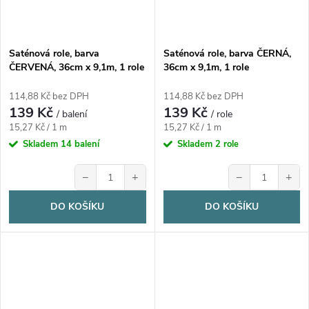
Saténová role, barva
Saténová role, barva ČERNÁ,
ČERVENÁ, 36cm x 9,1m, 1 role
36cm x 9,1m, 1 role
114,88 Kč bez DPH
114,88 Kč bez DPH
139 Kč
139 Kč
/ balení
/ role
Měrná
Měrná
15,27 Kč / 1 m
15,27 Kč / 1 m
cena:
cena:
Skladem
14 balení
Skladem
2 role
−
+
−
+
DO KOŠÍKU
DO KOŠÍKU