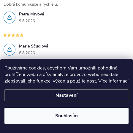
v
Dobrá komunikace a rychlé u.
Petra Mrvová
ý
9.8.2026
p
i
Marie Ščudlová
s
8.8.2026
u
Používáme cookies, abychom Vám umožnili pohodlné
prohlížení webu a díky analýze provozu webu neustále
zlepšovali jeho funkce, výkon a použitelnost.
Více informací
Mějte přehled o novinkách
Nastavení
a slevách
Z
á
Souhlasím
E-mail
ODEBÍRAT