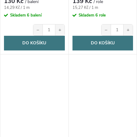
130 Kč
139 Kč
/ balení
/ role
Měrná
Měrná
14,29 Kč / 1 m
15,27 Kč / 1 m
cena:
cena:
Skladem
6 balení
Skladem
6 role
−
+
−
+
DO KOŠÍKU
DO KOŠÍKU