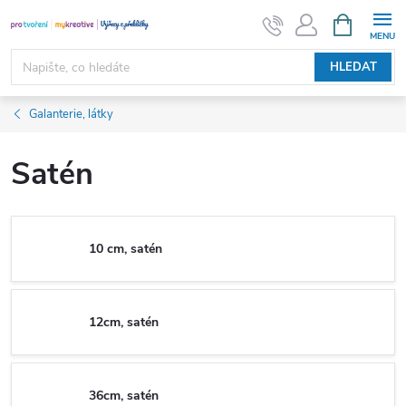
Přejít
NÁKUPNÍ
KOŠÍK
na
obsah
HLEDAT
Galanterie, látky
Satén
10 cm, satén
12cm, satén
36cm, satén