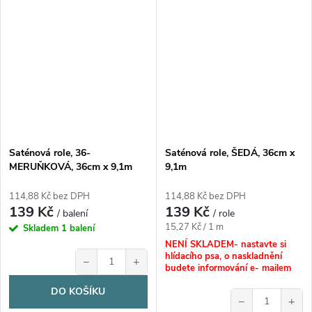
Saténová role, 36-
Saténová role, ŠEDÁ, 36cm x
MERUŇKOVÁ, 36cm x 9,1m
9,1m
114,88 Kč bez DPH
114,88 Kč bez DPH
139 Kč
139 Kč
/ balení
/ role
Měrná
15,27 Kč / 1 m
Skladem
1 balení
cena:
NENÍ SKLADEM- nastavte si
hlídacího psa, o naskladnění
−
+
budete informování e- mailem
DO KOŠÍKU
−
+