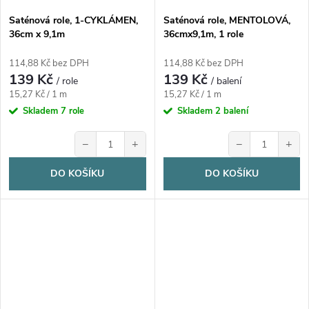
Saténová role, 1-CYKLÁMEN,
Saténová role, MENTOLOVÁ,
36cm x 9,1m
36cmx9,1m, 1 role
114,88 Kč bez DPH
114,88 Kč bez DPH
139 Kč
139 Kč
/ role
/ balení
Měrná
Měrná
15,27 Kč / 1 m
15,27 Kč / 1 m
cena:
cena:
Skladem
7 role
Skladem
2 balení
−
+
−
+
DO KOŠÍKU
DO KOŠÍKU