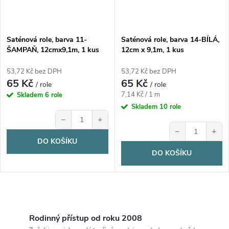
Saténová role, barva 11-
Saténová role, barva 14-BÍLÁ,
ŠAMPAŇ, 12cmx9,1m, 1 kus
12cm x 9,1m, 1 kus
53,72 Kč bez DPH
53,72 Kč bez DPH
65 Kč
65 Kč
/ role
/ role
Měrná
7,14 Kč / 1 m
Skladem
6 role
cena:
Skladem
10 role
−
+
−
+
DO KOŠÍKU
DO KOŠÍKU
O
v
Rodinný přístup od roku 2008