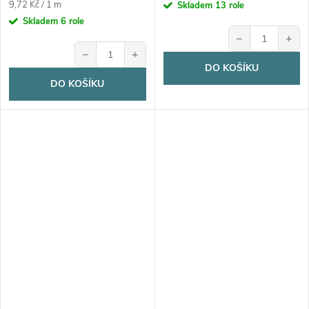
Měrná
9,72 Kč / 1 m
Skladem
13 role
cena:
Skladem
6 role
−
+
−
+
DO KOŠÍKU
DO KOŠÍKU