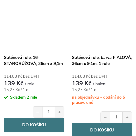
Saténová role, 16-
Saténová role, barva FIALOVÁ,
STARORŮŽOVÁ, 36cm x 9,1m
36cm x 9,1m, 1 role
114,88 Kč bez DPH
114,88 Kč bez DPH
139 Kč
139 Kč
/ role
/ balení
Měrná
Měrná
15,27 Kč / 1 m
15,27 Kč / 1 m
cena:
cena:
Skladem
2 role
na objednávku - dodání do 5
pracov. dnů
−
+
−
+
DO KOŠÍKU
DO KOŠÍKU