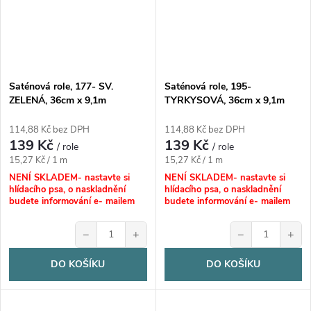
Saténová role, 177- SV.
Saténová role, 195-
ZELENÁ, 36cm x 9,1m
TYRKYSOVÁ, 36cm x 9,1m
114,88 Kč bez DPH
114,88 Kč bez DPH
139 Kč
139 Kč
/ role
/ role
Měrná
Měrná
15,27 Kč / 1 m
15,27 Kč / 1 m
cena:
cena:
NENÍ SKLADEM- nastavte si
NENÍ SKLADEM- nastavte si
hlídacího psa, o naskladnění
hlídacího psa, o naskladnění
budete informování e- mailem
budete informování e- mailem
−
+
−
+
DO KOŠÍKU
DO KOŠÍKU