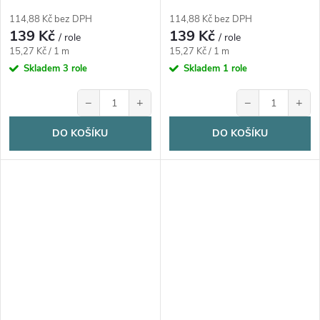
114,88 Kč bez DPH
114,88 Kč bez DPH
139 Kč
139 Kč
/ role
/ role
Měrná
Měrná
15,27 Kč / 1 m
15,27 Kč / 1 m
cena:
cena:
Skladem
3 role
Skladem
1 role
−
+
−
+
DO KOŠÍKU
DO KOŠÍKU