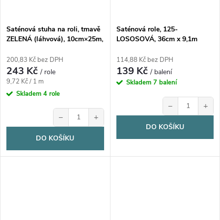
Saténová stuha na roli, tmavě
Saténová role, 125-
ZELENÁ (láhvová), 10cm×25m,
LOSOSOVÁ, 36cm x 9,1m
1 kus
200,83 Kč bez DPH
114,88 Kč bez DPH
243 Kč
139 Kč
/ role
/ balení
Měrná
9,72 Kč / 1 m
Skladem
7 balení
cena:
Skladem
4 role
−
+
−
+
DO KOŠÍKU
DO KOŠÍKU