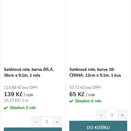
Saténová role, barva BÍLÁ,
Saténová role, barva 18-
36cm x 9,1m, 1 role
ČERNÁ, 12cm x 9,1m, 1 kus
114,88 Kč bez DPH
53,72 Kč bez DPH
139 Kč
65 Kč
/ role
/ role
Měrná
15,27 Kč / 1 m
Skladem
6 role
cena:
Skladem
3 role
−
+
−
+
DO KOŠÍKU