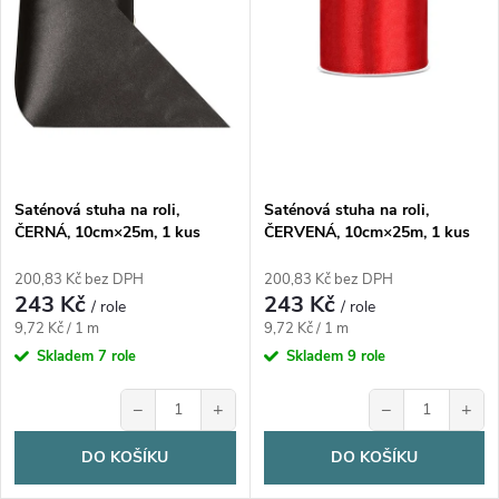
i
í
s
p
p
r
r
o
Saténová stuha na roli,
Saténová stuha na roli,
o
ČERNÁ, 10cm×25m, 1 kus
ČERVENÁ, 10cm×25m, 1 kus
d
d
200,83 Kč bez DPH
200,83 Kč bez DPH
243 Kč
243 Kč
u
/ role
/ role
Měrná
Měrná
u
9,72 Kč / 1 m
9,72 Kč / 1 m
cena:
cena:
Skladem
7 role
Skladem
9 role
k
k
−
+
−
+
t
t
DO KOŠÍKU
DO KOŠÍKU
ů