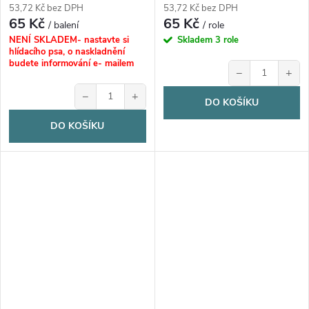
53,72 Kč bez DPH
53,72 Kč bez DPH
65 Kč
65 Kč
/ balení
/ role
NENÍ SKLADEM- nastavte si
Skladem
3 role
hlídacího psa, o naskladnění
budete informování e- mailem
−
+
−
+
DO KOŠÍKU
DO KOŠÍKU