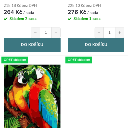
d
d
218,18 Kč bez DPH
228,10 Kč bez DPH
264 Kč
276 Kč
u
/ sada
/ sada
u
Skladem
2 sada
Skladem
1 sada
k
−
+
−
+
k
t
DO KOŠÍKU
DO KOŠÍKU
t
ů
OPĚT skladem
OPĚT skladem
ů