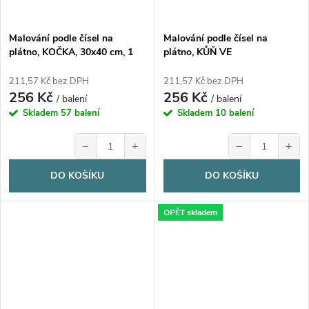
Malování podle čísel na
Malování podle čísel na
plátno, KOČKA, 30x40 cm, 1
plátno, KŮŇ VE
bal.
SLUNEČNICÍCH, 30x40 cm, 1
bal.
211,57 Kč bez DPH
211,57 Kč bez DPH
256 Kč
256 Kč
/ balení
/ balení
Skladem
57 balení
Skladem
10 balení
−
+
−
+
DO KOŠÍKU
DO KOŠÍKU
OPĚT skladem