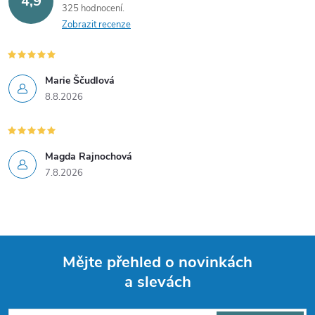
4,9
325 hodnocení
k
Zobrazit recenze
y
v
Marie Ščudlová
8.8.2026
ý
p
i
Magda Rajnochová
7.8.2026
s
u
Mějte přehled o novinkách
a slevách
Z