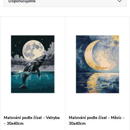
Ř
Doporučujeme
a
Nejlevnější
V
Nejdražší
z
ý
Nejprodávanější
e
p
Abecedně
n
i
í
s
p
p
r
r
o
Malování podle čísel - Velryba
Malování podle čísel - Měsíc -
o
- 30x40cm
30x40cm