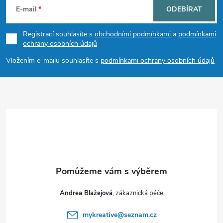
á
E-mail
ODEBÍRAT
p
Registrací souhlasíte s
obchodními podmínkami
a
podmínkami
ochrany osobních údajů
a
Vložením e-mailu souhlasíte s
podmínkami ochrany osobních údajů
t
í
Andrea Blažejová
mykreative
@
seznam.cz