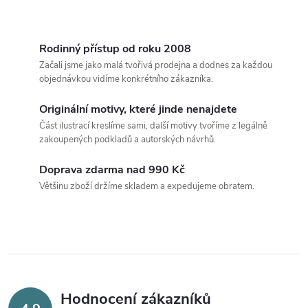
O
v
Rodinný přístup od roku 2008
Začali jsme jako malá tvořivá prodejna a dodnes za každou
l
objednávkou vidíme konkrétního zákazníka.
á
Originální motivy, které jinde nenajdete
Část ilustrací kreslíme sami, další motivy tvoříme z legálně
d
zakoupených podkladů a autorských návrhů.
a
Doprava zdarma nad 990 Kč
c
Většinu zboží držíme skladem a expedujeme obratem.
í
p
r
v
Hodnocení zákazníků