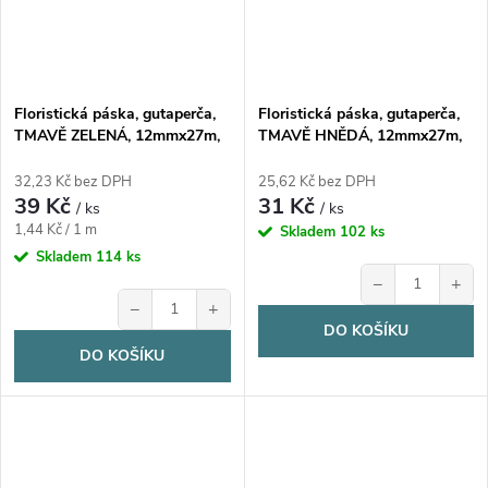
Floristická páska, gutaperča,
Floristická páska, gutaperča,
TMAVĚ ZELENÁ, 12mmx27m,
TMAVĚ HNĚDÁ, 12mmx27m,
1 kus
1 kus
32,23 Kč bez DPH
25,62 Kč bez DPH
39 Kč
31 Kč
/ ks
/ ks
Měrná
1,44 Kč / 1 m
Skladem
102 ks
cena:
Skladem
114 ks
−
+
−
+
DO KOŠÍKU
DO KOŠÍKU