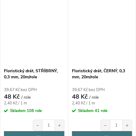
Floristický drát, STŘÍBRNÝ,
Floristický drát, ČERNÝ, 0,3
0,3 mm, 20m/role
mm, 20m/role
39,67 Kč bez DPH
39,67 Kč bez DPH
48 Kč
48 Kč
/ role
/ role
Měrná
Měrná
2,40 Kč / 1 m
2,40 Kč / 1 m
cena:
cena:
Skladem
108 role
Skladem
41 role
−
+
−
+