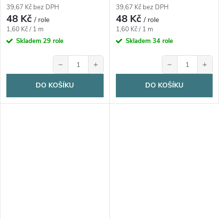
39,67 Kč bez DPH
39,67 Kč bez DPH
48 Kč
48 Kč
/ role
/ role
Měrná
Měrná
1,60 Kč / 1 m
1,60 Kč / 1 m
cena:
cena:
Skladem
29 role
Skladem
34 role
−
+
−
+
DO KOŠÍKU
DO KOŠÍKU