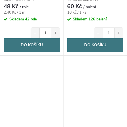
48 Kč
60 Kč
/ role
/ balení
Měrná
Měrná
2,40 Kč / 1 m
10 Kč / 1 ks
cena:
cena:
Skladem
42 role
Skladem
126 balení
−
+
−
+
DO KOŠÍKU
DO KOŠÍKU