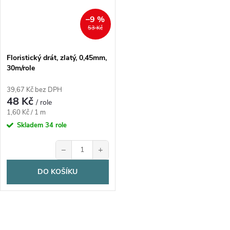
–9 %
53 Kč
Floristický drát, zlatý, 0,45mm,
30m/role
39,67 Kč bez DPH
48 Kč
/ role
Měrná
1,60 Kč / 1 m
cena:
Skladem
34 role
−
+
DO KOŠÍKU
O