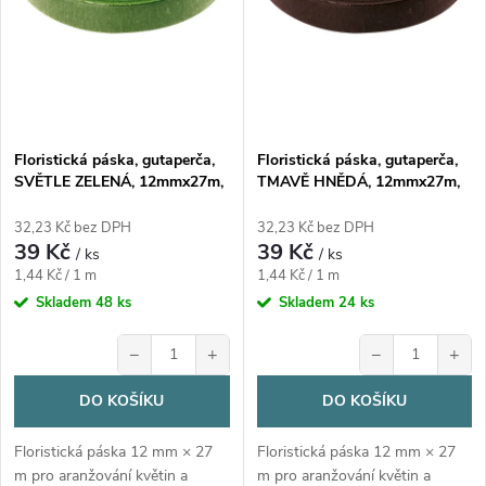
s
p
p
r
r
o
Floristická páska, gutaperča,
Floristická páska, gutaperča,
o
SVĚTLE ZELENÁ, 12mmx27m,
TMAVĚ HNĚDÁ, 12mmx27m,
d
1 kus
1 kus
d
32,23 Kč bez DPH
32,23 Kč bez DPH
39 Kč
39 Kč
u
/ ks
/ ks
Měrná
Měrná
u
1,44 Kč / 1 m
1,44 Kč / 1 m
cena:
cena:
Skladem
48 ks
Skladem
24 ks
k
k
−
+
−
+
t
t
DO KOŠÍKU
DO KOŠÍKU
ů
ů
Floristická páska 12 mm × 27
Floristická páska 12 mm × 27
m pro aranžování květin a
m pro aranžování květin a