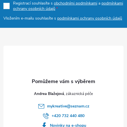
p
Registrací souhlasíte s
obchodními podmínkami
a
podmínkami
ochrany osobních údajů
a
Vložením e-mailu souhlasíte s
podmínkami ochrany osobních údajů
t
í
Andrea Blažejová
mykreative
@
seznam.cz
+420 732 440 480
Novinky na e-shopu