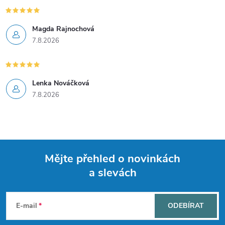
y
v
Magda Rajnochová
7.8.2026
ý
p
i
Lenka Nováčková
7.8.2026
s
u
Mějte přehled o novinkách
a slevách
Z
á
E-mail
ODEBÍRAT