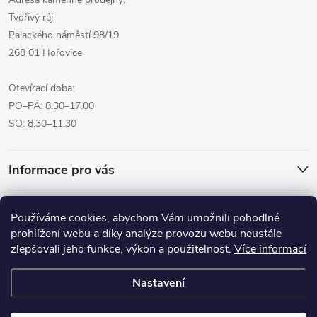
Tvořivý ráj
Palackého náměstí 98/19
268 01 Hořovice
Otevírací doba:
PO–PÁ: 8.30–17.00
SO: 8.30–11.30
Informace pro vás
Přijímáme online platby
Používáme cookies, abychom Vám umožnili pohodlné
prohlížení webu a díky analýze provozu webu neustále
zlepšovali jeho funkce, výkon a použitelnost.
Více informací
Nastavení
Copyright 2026
Pro tvoreni.cz - My kreative.cz
. Všechna práva
vyhrazena.