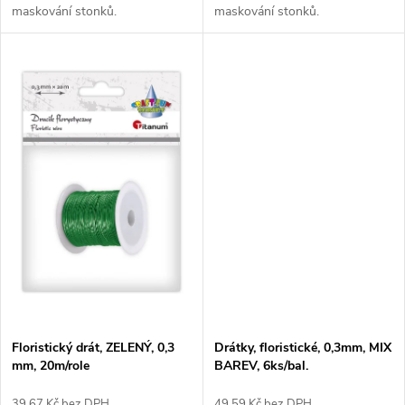
maskování stonků.
maskování stonků.
Floristický drát, ZELENÝ, 0,3
Drátky, floristické, 0,3mm, MIX
mm, 20m/role
BAREV, 6ks/bal.
39,67 Kč bez DPH
49,59 Kč bez DPH