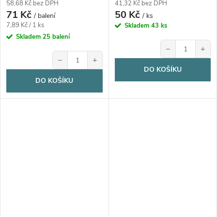
58,68 Kč bez DPH
41,32 Kč bez DPH
71 Kč
50 Kč
/ balení
/ ks
Měrná
7,89 Kč / 1 ks
Skladem
43 ks
cena:
Skladem
25 balení
−
+
−
+
DO KOŠÍKU
DO KOŠÍKU