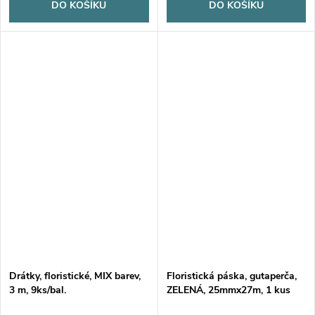
DO KOŠÍKU
DO KOŠÍKU
Drátky, floristické, MIX barev,
Floristická páska, gutaperča,
3 m, 9ks/bal.
ZELENÁ, 25mmx27m, 1 kus