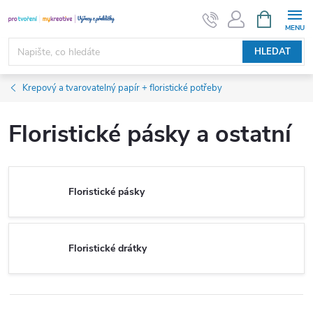
Přejít
NÁKUPNÍ
KOŠÍK
na
obsah
HLEDAT
Krepový a tvarovatelný papír + floristické potřeby
Floristické pásky a ostatní
Floristické pásky
Floristické drátky