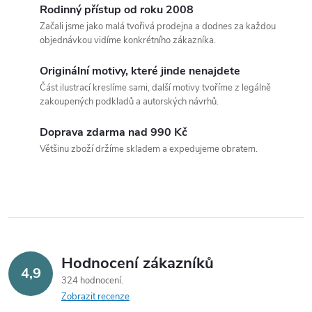
v
Rodinný přístup od roku 2008
Začali jsme jako malá tvořivá prodejna a dodnes za každou
l
objednávkou vidíme konkrétního zákazníka.
á
Originální motivy, které jinde nenajdete
Část ilustrací kreslíme sami, další motivy tvoříme z legálně
d
zakoupených podkladů a autorských návrhů.
a
Doprava zdarma nad 990 Kč
c
Většinu zboží držíme skladem a expedujeme obratem.
í
p
r
v
Hodnocení zákazníků
4,9
324 hodnocení
k
Zobrazit recenze