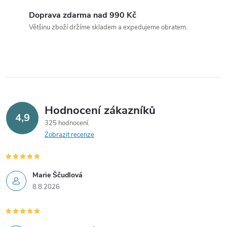
a
Doprava zdarma nad 990 Kč
c
Většinu zboží držíme skladem a expedujeme obratem.
í
p
r
v
Hodnocení zákazníků
4,9
325 hodnocení
k
Zobrazit recenze
y
v
Marie Ščudlová
8.8.2026
ý
p