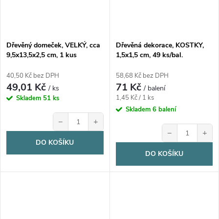
Dřevěný domeček, VELKÝ, cca
Dřevěná dekorace, KOSTKY,
9,5x13,5x2,5 cm, 1 kus
1,5x1,5 cm, 49 ks/bal.
40,50 Kč bez DPH
58,68 Kč bez DPH
49,01 Kč
71 Kč
/ ks
/ balení
Měrná
1,45 Kč / 1 ks
Skladem
51 ks
cena:
Skladem
6 balení
−
+
−
+
DO KOŠÍKU
DO KOŠÍKU