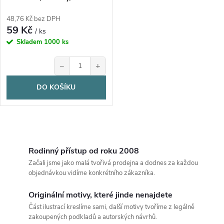
8,5x11,5cm, 1 kus
48,76 Kč bez DPH
59 Kč
/ ks
Skladem
1000 ks
−
+
DO KOŠÍKU
O
v
Rodinný přístup od roku 2008
Začali jsme jako malá tvořivá prodejna a dodnes za každou
l
objednávkou vidíme konkrétního zákazníka.
á
Originální motivy, které jinde nenajdete
Část ilustrací kreslíme sami, další motivy tvoříme z legálně
d
zakoupených podkladů a autorských návrhů.