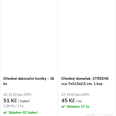
Dřevěné dekorační kostky - 26
Dřevěný domeček, STŘEDNÍ,
ks
cca 7x13,5x2,5 cm, 1 kus
42,15 Kč bez DPH
37,19 Kč bez DPH
51 Kč
45 Kč
/ balení
/ ks
Měrná
1,96 Kč / 1 ks
Skladem
37 ks
cena:
Skladem
82 balení