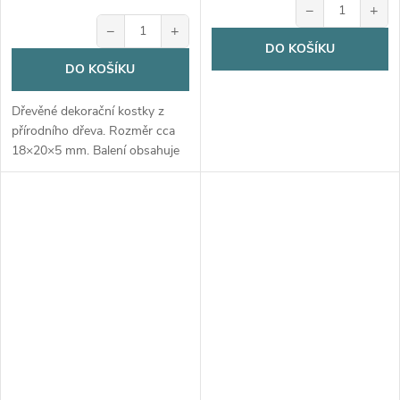
−
+
−
+
DO KOŠÍKU
DO KOŠÍKU
Dřevěné dekorační kostky z
přírodního dřeva. Rozměr cca
18×20×5 mm. Balení obsahuje
26 ks.