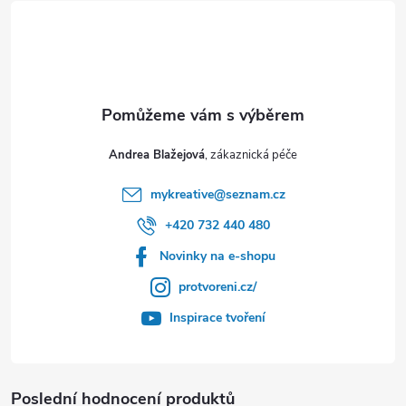
í
Andrea Blažejová
mykreative
@
seznam.cz
+420 732 440 480
Novinky na e-shopu
protvoreni.cz/
Inspirace tvoření
Poslední hodnocení produktů