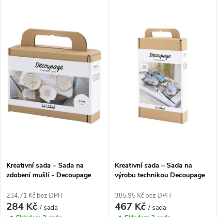
V
Nejdražší
z
ý
Nejprodávanější
e
p
Abecedně
n
i
í
s
p
p
r
r
o
Kreativní sada – Sada na
Kreativní sada – Sada na
o
zdobení mušlí - Decoupage
výrobu technikou Decoupage
d
d
234,71 Kč bez DPH
385,95 Kč bez DPH
284 Kč
467 Kč
u
/ sada
/ sada