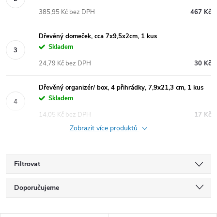
385,95 Kč bez DPH
467 Kč
Dřevěný domeček, cca 7x9,5x2cm, 1 kus
Skladem
24,79 Kč bez DPH
30 Kč
Dřevěný organizér/ box, 4 přihrádky, 7,9x21,3 cm, 1 kus
Skladem
14,05 Kč bez DPH
17 Kč
Zobrazit více produktů
Filtrovat
Ř
Doporučujeme
a
Nejlevnější