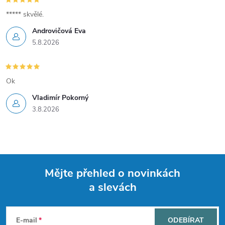
v
***** skvělé.
Androvičová Eva
ý
5.8.2026
p
i
Ok
s
Vladimír Pokorný
3.8.2026
u
Mějte přehled o novinkách
a slevách
Z
á
E-mail
ODEBÍRAT