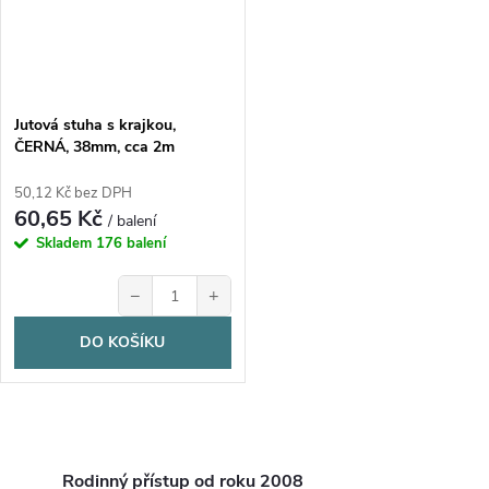
Jutová stuha s krajkou,
ČERNÁ, 38mm, cca 2m
50,12 Kč bez DPH
60,65 Kč
/ balení
Skladem
176 balení
−
+
DO KOŠÍKU
O
Rodinný přístup od roku 2008