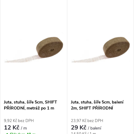
V
Nejdražší
z
ý
Nejprodávanější
e
p
Abecedně
n
i
í
s
p
p
r
r
o
Juta, stuha, šíře 5cm, SHIFT
Juta, stuha, šíře 5cm, balení
o
PŘÍRODNÍ, metráž po 1 m
2m, SHIFT PŘÍRODNÍ
d
d
9,92 Kč bez DPH
23,97 Kč bez DPH
12 Kč
29 Kč
u
/ m
/ balení
Měrná