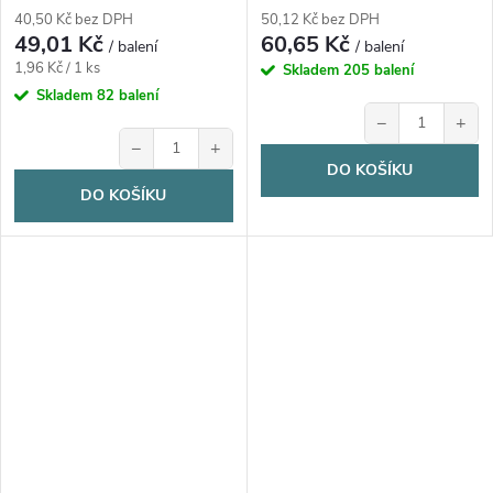
40,50 Kč bez DPH
50,12 Kč bez DPH
49,01 Kč
60,65 Kč
/ balení
/ balení
Měrná
1,96 Kč / 1 ks
Skladem
205 balení
cena:
Skladem
82 balení
−
+
−
+
DO KOŠÍKU
DO KOŠÍKU