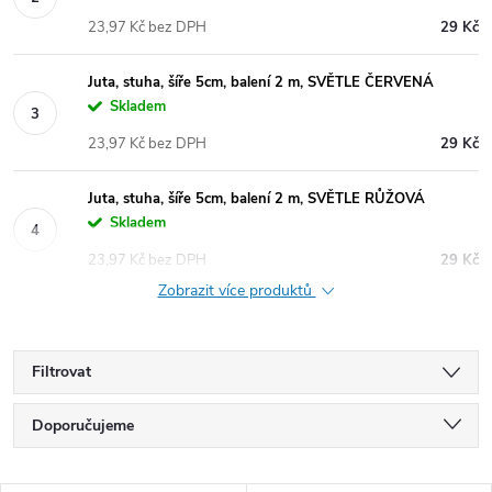
23,97 Kč bez DPH
29 Kč
Juta, stuha, šíře 5cm, balení 2 m, SVĚTLE ČERVENÁ
Skladem
23,97 Kč bez DPH
29 Kč
Juta, stuha, šíře 5cm, balení 2 m, SVĚTLE RŮŽOVÁ
Skladem
23,97 Kč bez DPH
29 Kč
Zobrazit více produktů
Filtrovat
Ř
Doporučujeme
a
Nejlevnější