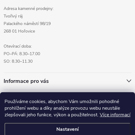
Adresa kamenné prodejny:
Tvořivý ráj
Palackého náměstí 98/19
268 01 Hořovice
Otevírací doba:
PO–PÁ: 8.30–17.00
SO: 8.30–11.30
Informace pro vás
Přijímáme online platby
Používáme cookies, abychom Vám umožnili pohodlné
prohlížení webu a díky analýze provozu webu neustále
zlepšovali jeho funkce, výkon a použitelnost.
Více informací
Nastavení