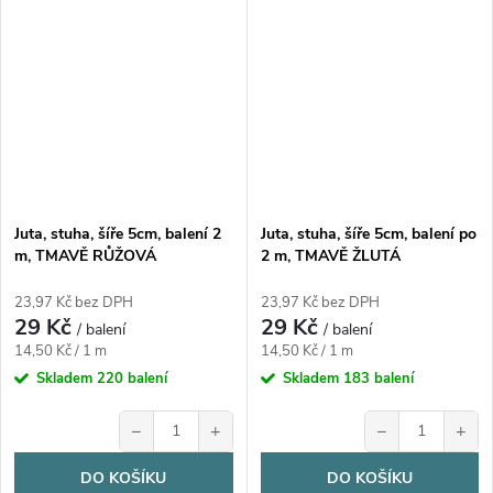
Juta, stuha, šíře 5cm, balení 2
Juta, stuha, šíře 5cm, balení po
m, TMAVĚ RŮŽOVÁ
2 m, TMAVĚ ŽLUTÁ
23,97 Kč bez DPH
23,97 Kč bez DPH
29 Kč
29 Kč
/ balení
/ balení
Měrná
Měrná
14,50 Kč / 1 m
14,50 Kč / 1 m
cena:
cena:
Skladem
220 balení
Skladem
183 balení
−
+
−
+
DO KOŠÍKU
DO KOŠÍKU