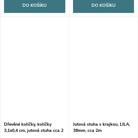
DO KOŠÍKU
DO KOŠÍKU
Dřevěné kolíčky, kolíčky
Jutová stuha s krajkou, LILA,
3,1x0,4 cm, jutová stuha cca 2
38mm, cca 2m
m, cca 25ks/bal.