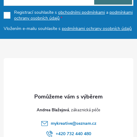
p
Registrací souhlasíte s
obchodními podmínkami
a
podmínkami
ochrany osobních údajů
a
Vložením e-mailu souhlasíte s
podmínkami ochrany osobních údajů
t
í
Andrea Blažejová
mykreative
@
seznam.cz
+420 732 440 480