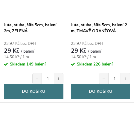
Juta, stuha, šíře 5cm, balení
Juta, stuha, šíře 5cm, balení 2
2m, ZELENÁ
m, TMAVĚ ORANŽOVÁ
23,97 Kč bez DPH
23,97 Kč bez DPH
29 Kč
29 Kč
/ balení
/ balení
Měrná
Měrná
14,50 Kč / 1 m
14,50 Kč / 1 m
cena:
cena:
Skladem
149 balení
Skladem
226 balení
−
+
−
+
DO KOŠÍKU
DO KOŠÍKU