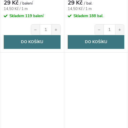
29 Kč
29 Kč
/ balení
/ bal.
Měrná
Měrná
14,50 Kč / 1 m
14,50 Kč / 1 m
cena:
cena:
Skladem
119 balení
Skladem
188 bal.
−
+
−
+
DO KOŠÍKU
DO KOŠÍKU