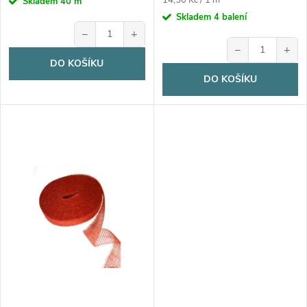
u
14,50 Kč / 1 m
Skladem
40 m
cena:
Skladem
4 balení
k
−
+
k
−
+
t
DO KOŠÍKU
t
DO KOŠÍKU
ů
ů