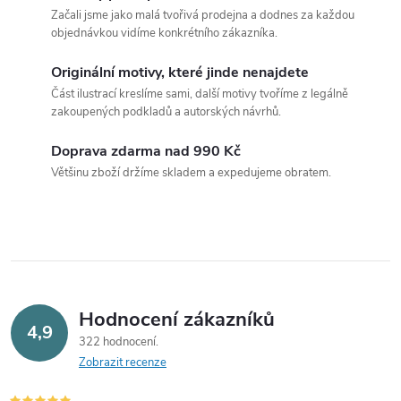
v
Začali jsme jako malá tvořivá prodejna a dodnes za každou
l
objednávkou vidíme konkrétního zákazníka.
á
Originální motivy, které jinde nenajdete
Část ilustrací kreslíme sami, další motivy tvoříme z legálně
d
zakoupených podkladů a autorských návrhů.
a
Doprava zdarma nad 990 Kč
c
Většinu zboží držíme skladem a expedujeme obratem.
í
p
r
v
Hodnocení zákazníků
4,9
322 hodnocení
k
Zobrazit recenze
y