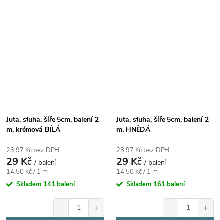
Juta, stuha, šíře 5cm, balení 2
Juta, stuha, šíře 5cm, balení 2
m, krémová BÍLÁ
m, HNĚDÁ
23,97 Kč bez DPH
23,97 Kč bez DPH
29 Kč
29 Kč
/ balení
/ balení
Měrná
Měrná
14,50 Kč / 1 m
14,50 Kč / 1 m
cena:
cena:
Skladem
141 balení
Skladem
161 balení
−
+
−
+