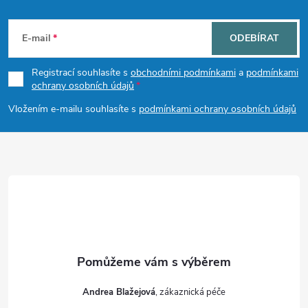
Z
á
E-mail
ODEBÍRAT
p
Registrací souhlasíte s
obchodními podmínkami
a
podmínkami
ochrany osobních údajů
a
Vložením e-mailu souhlasíte s
podmínkami ochrany osobních údajů
t
í
Andrea Blažejová