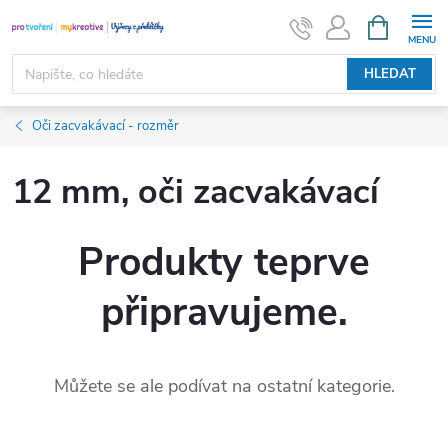
Přejít
NÁKUPNÍ
KOŠÍK
na
obsah
HLEDAT
Oči zacvakávací - rozměr
12 mm, oči zacvakávací
Produkty teprve
připravujeme.
Můžete se ale podívat na ostatní kategorie.