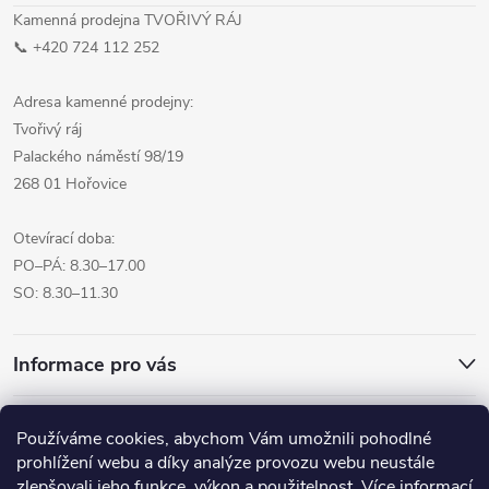
Kamenná prodejna TVOŘIVÝ RÁJ
📞 +420 724 112 252
Adresa kamenné prodejny:
Tvořivý ráj
Palackého náměstí 98/19
268 01 Hořovice
Otevírací doba:
PO–PÁ: 8.30–17.00
SO: 8.30–11.30
Informace pro vás
Přijímáme online platby
Používáme cookies, abychom Vám umožnili pohodlné
prohlížení webu a díky analýze provozu webu neustále
zlepšovali jeho funkce, výkon a použitelnost.
Více informací