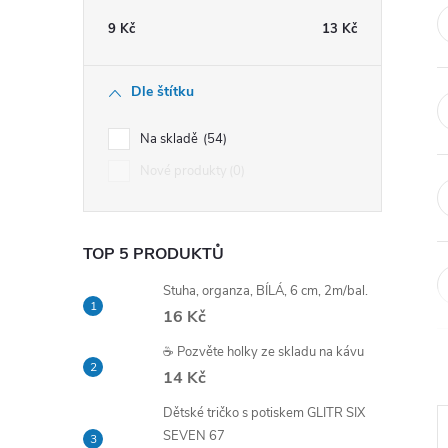
t
9
Kč
13
Kč
r
Dle štítku
a
Na skladě
54
n
Nové produkty
0
n
TOP 5 PRODUKTŮ
í
Stuha, organza, BÍLÁ, 6 cm, 2m/bal.
p
16 Kč
☕ Pozvěte holky ze skladu na kávu
a
14 Kč
n
Dětské tričko s potiskem GLITR SIX
SEVEN 67