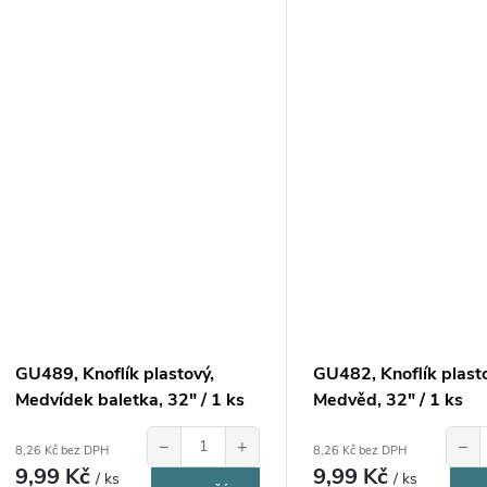
GU489, Knoflík plastový,
GU482, Knoflík plast
Medvídek baletka, 32" / 1 ks
Medvěd, 32" / 1 ks
−
+
−
8,26 Kč bez DPH
8,26 Kč bez DPH
9,99 Kč
9,99 Kč
/ ks
/ ks