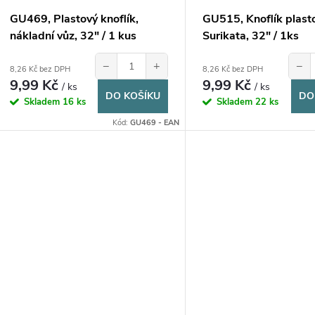
o
u
GU469, Plastový knoflík,
GU515, Knoflík plast
d
nákladní vůz, 32" / 1 kus
Surikata, 32" / 1ks
k
u
−
+
−
8,26 Kč bez DPH
8,26 Kč bez DPH
t
9,99 Kč
9,99 Kč
/ ks
/ ks
DO KOŠÍKU
DO
k
Skladem
16 ks
Skladem
22 ks
ů
Kód:
GU469 - EAN
t
ů