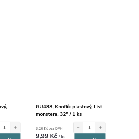
ový,
GU488, Knoflík plastový, List
monstera, 32" / 1 ks
+
−
+
8,26 Kč bez DPH
9,99 Kč
/ ks