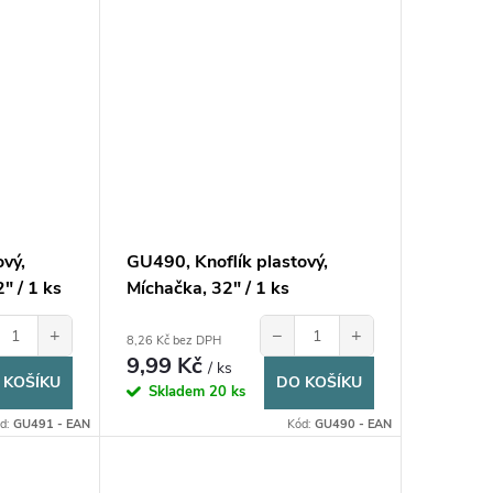
ový,
GU490, Knoflík plastový,
" / 1 ks
Míchačka, 32" / 1 ks
+
−
+
8,26 Kč bez DPH
9,99 Kč
/ ks
 KOŠÍKU
DO KOŠÍKU
Skladem
20 ks
d:
GU491 - EAN
Kód:
GU490 - EAN