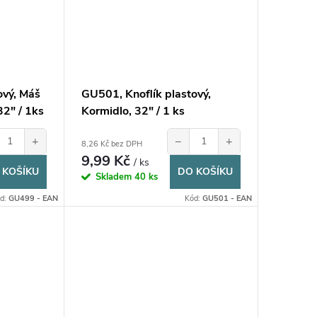
ový, Máš
GU501, Knoflík plastový,
32" / 1ks
Kormidlo, 32" / 1 ks
+
−
+
8,26 Kč bez DPH
9,99 Kč
/ ks
 KOŠÍKU
DO KOŠÍKU
Skladem
40 ks
d:
GU499 - EAN
Kód:
GU501 - EAN