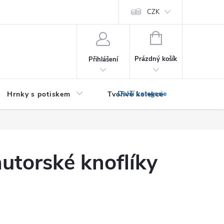
PRO PODNIKATELE (B2B)
Podmínky ochrany osobních údajů
CZK
Zása
NÁKUPNÍ
KOŠÍK
Prázdný košík
Přihlášení
Hrnky s potiskem
Tvořivé kolekce
Textil bez
utorské knoflíky