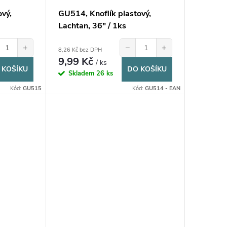
ový,
GU514, Knoflík plastový,
Lachtan, 36" / 1ks
+
−
+
8,26 Kč bez DPH
9,99 Kč
/ ks
 KOŠÍKU
DO KOŠÍKU
Skladem
26 ks
Kód:
GU515
Kód:
GU514 - EAN