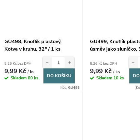
GU498, Knoflík plastový,
GU499, Knoflík plast
Kotva v kruhu, 32" / 1 ks
úsměv jako sluníčko, 
−
+
−
8,26 Kč bez DPH
8,26 Kč bez DPH
9,99 Kč
9,99 Kč
/ ks
/ ks
DO KOŠÍKU
DO
Skladem
60 ks
Skladem
10 ks
Kód:
GU498
Kó