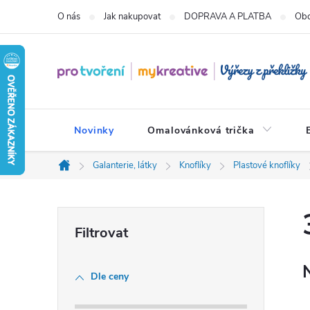
Přejít
O nás
Jak nakupovat
DOPRAVA A PLATBA
Obc
na
obsah
Novinky
Omalovánková trička
Galanterie, látky
Knoflíky
Plastové knoflíky
Domů
P
o
Dle ceny
s