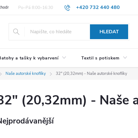
+420 732 440 480
hodní podmínky pro spotřebitele
VŠEOBECNÉ OBCHODNÍ PODMÍNKY 
HLEDAT
Batohy a tašky k vybarvení
Textil s potiskem
Naše autorské knoflíky
32" (20,32mm) - Naše autorské knoflíky
32" (20,32mm) - Naše a
Nejprodávanější