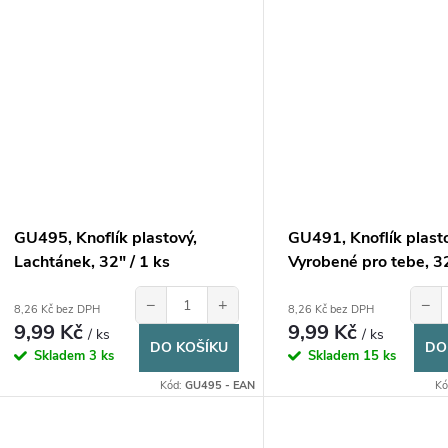
GU495, Knoflík plastový,
GU491, Knoflík plast
Lachtánek, 32" / 1 ks
Vyrobené pro tebe, 32
−
+
−
8,26 Kč bez DPH
8,26 Kč bez DPH
9,99 Kč
9,99 Kč
/ ks
/ ks
DO KOŠÍKU
DO
Skladem
3 ks
Skladem
15 ks
Kód:
GU495 - EAN
Kó