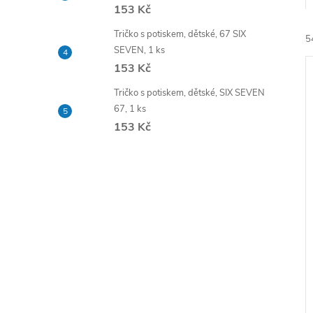
e
153 Kč
Tričko s potiskem, dětské, 67 SIX
5
l
SEVEN, 1 ks
153 Kč
Tričko s potiskem, dětské, SIX SEVEN
67, 1 ks
153 Kč
í
i