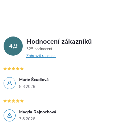
í
p
r
v
Hodnocení zákazníků
4,9
325 hodnocení
k
Zobrazit recenze
y
v
Marie Ščudlová
8.8.2026
ý
p
i
Magda Rajnochová
7.8.2026
s