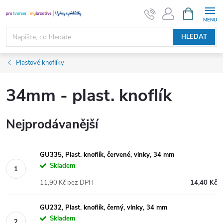
Přejít
NÁKUPNÍ
KOŠÍK
na
obsah
HLEDAT
Plastové knoflíky
34mm - plast. knoflík
Nejprodávanější
GU335, Plast. knoflík, červené, vlnky, 34 mm
Skladem
11,90 Kč bez DPH
14,40 Kč
GU232, Plast. knoflík, černý, vlnky, 34 mm
Skladem