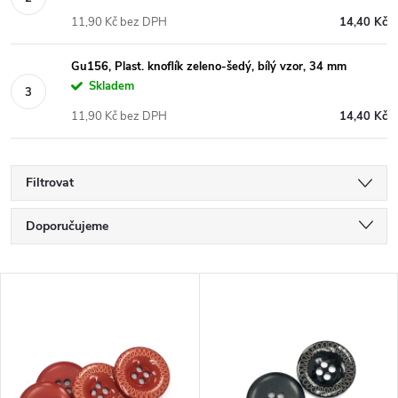
11,90 Kč bez DPH
14,40 Kč
Gu156, Plast. knoflík zeleno-šedý, bílý vzor, 34 mm
Skladem
11,90 Kč bez DPH
14,40 Kč
Filtrovat
Ř
Doporučujeme
a
Nejlevnější
V
Nejdražší
z
ý
Nejprodávanější
e
p
Abecedně