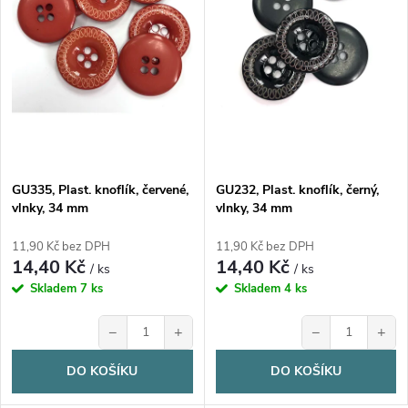
n
i
í
s
p
p
r
r
o
GU335, Plast. knoflík, červené,
GU232, Plast. knoflík, černý,
o
vlnky, 34 mm
vlnky, 34 mm
d
d
11,90 Kč bez DPH
11,90 Kč bez DPH
14,40 Kč
14,40 Kč
u
/ ks
/ ks
u
Skladem
7 ks
Skladem
4 ks
k
−
+
−
+
k
t
DO KOŠÍKU
DO KOŠÍKU
t