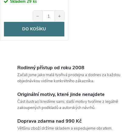
Skladem
29 ks
−
+
DO KOŠÍKU
O
v
Rodinný přístup od roku 2008
Začali jsme jako malá tvořivá prodejna a dodnes za každou
l
objednávkou vidíme konkrétního zákazníka.
á
Originální motivy, které jinde nenajdete
Část ilustrací kreslíme sami, další motivy tvoříme z legálně
d
zakoupených podkladů a autorských návrhů.
a
Doprava zdarma nad 990 Kč
c
Většinu zboží držíme skladem a expedujeme obratem.