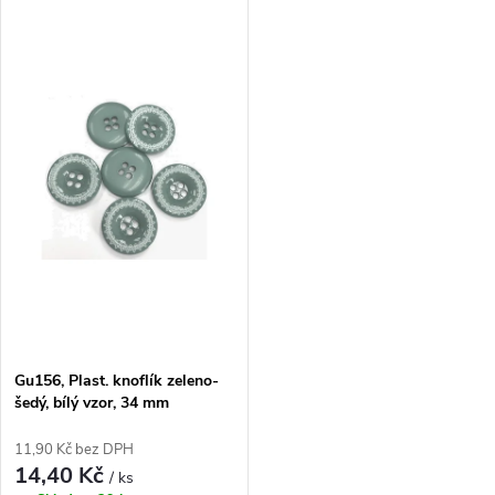
ů
ů
Gu156, Plast. knoflík zeleno-
šedý, bílý vzor, 34 mm
11,90 Kč bez DPH
14,40 Kč
/ ks