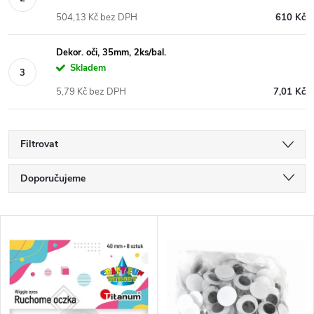
504,13 Kč bez DPH
610 Kč
Dekor. oči, 35mm, 2ks/bal.
Skladem
5,79 Kč bez DPH
7,01 Kč
Filtrovat
Ř
Doporučujeme
a
Nejlevnější
V
Nejdražší
z
ý
Nejprodávanější
e
p
Abecedně