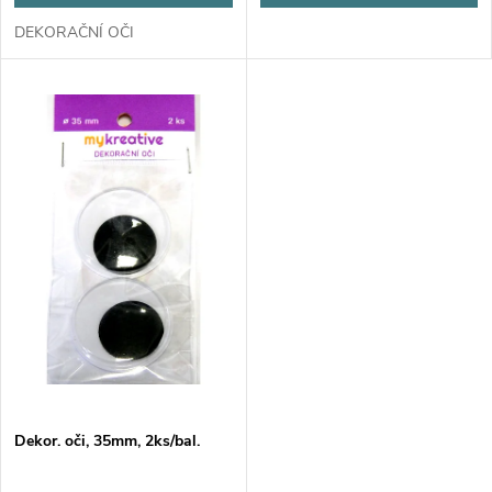
ů
ů
DEKORAČNÍ OČI
Dekor. oči, 35mm, 2ks/bal.