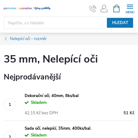
Přejít
NÁKUPNÍ
KOŠÍK
na
obsah
HLEDAT
Nelepící oči - rozměr
35 mm, Nelepící oči
Nejprodávanější
Dekorační oči, 40mm, 8ks/bal
Skladem
42,15 Kč bez DPH
51 Kč
Sada očí, nelepící, 35mm, 400ks/bal.
Skladem