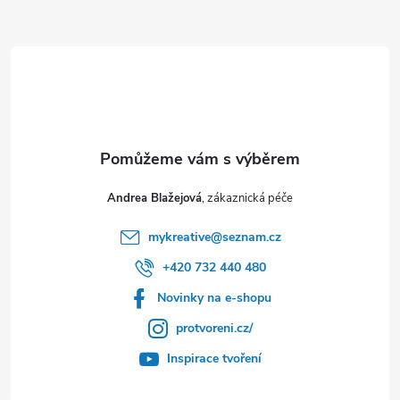
t
í
Andrea Blažejová
mykreative
@
seznam.cz
+420 732 440 480
Novinky na e-shopu
protvoreni.cz/
Inspirace tvoření