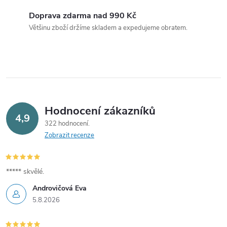
a
Doprava zdarma nad 990 Kč
c
Většinu zboží držíme skladem a expedujeme obratem.
í
p
r
v
Hodnocení zákazníků
4,9
322 hodnocení
k
Zobrazit recenze
y
v
***** skvělé.
Androvičová Eva
ý
5.8.2026
p