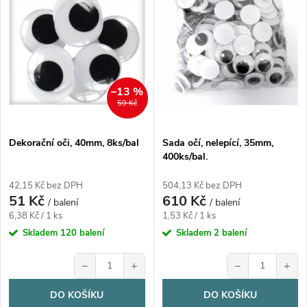
n
i
í
s
p
p
–13 %
r
59 Kč
r
o
Dekorační oči, 40mm, 8ks/bal
Sada očí, nelepící, 35mm,
o
400ks/bal.
d
d
42,15 Kč bez DPH
504,13 Kč bez DPH
51 Kč
610 Kč
u
/ balení
/ balení
Měrná
Měrná
u
6,38 Kč / 1 ks
1,53 Kč / 1 ks
cena:
cena:
Skladem
120 balení
Skladem
2 balení
k
k
−
+
−
+
t
t
DO KOŠÍKU
DO KOŠÍKU