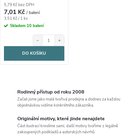
5,79 Kč bez DPH
7,01 Kč
/ balení
Měrná
3,51 Kč / 1 ks
cena:
Skladem
10 balení
−
+
DO KOŠÍKU
O
v
Rodinný přístup od roku 2008
Začali jsme jako malá tvořivá prodejna a dodnes za každou
l
objednávkou vidíme konkrétního zákazníka.
á
Originální motivy, které jinde nenajdete
Část ilustrací kreslíme sami, další motivy tvoříme z legálně
d
zakoupených podkladů a autorských návrhů.