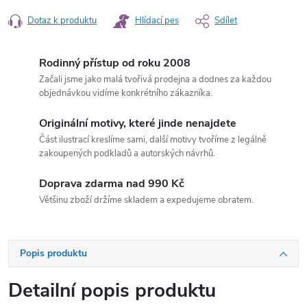
Dotaz k produktu
Hlídací pes
Sdílet
Rodinný přístup od roku 2008
Začali jsme jako malá tvořivá prodejna a dodnes za každou
objednávkou vidíme konkrétního zákazníka.
Originální motivy, které jinde nenajdete
Část ilustrací kreslíme sami, další motivy tvoříme z legálně
zakoupených podkladů a autorských návrhů.
Doprava zdarma nad 990 Kč
Většinu zboží držíme skladem a expedujeme obratem.
Popis produktu
Detailní popis produktu