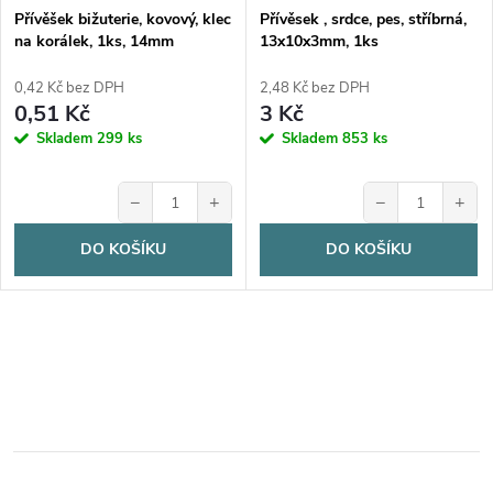
Přívěšek bižuterie, kovový, klec
Přívěsek , srdce, pes, stříbrná,
na korálek, 1ks, 14mm
13x10x3mm, 1ks
0,42 Kč bez DPH
2,48 Kč bez DPH
0,51 Kč
3 Kč
Skladem
299 ks
Skladem
853 ks
−
+
−
+
DO KOŠÍKU
DO KOŠÍKU