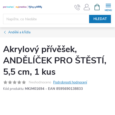
Přejít
NÁKUPNÍ
KOŠÍK
na
obsah
HLEDAT
Andělé a křídla
Akrylový přívěšek,
ANDĚLÍČEK PRO ŠTĚSTÍ,
5,5 cm, 1 kus
Neohodnoceno
Podrobnosti hodnocení
Kód produktu:
MKJM01694 - EAN 8595690138833