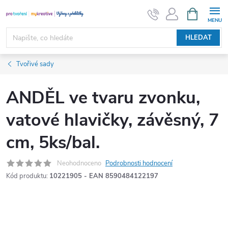
Přejít
NÁKUPNÍ
KOŠÍK
na
obsah
HLEDAT
Tvořivé sady
ANDĚL ve tvaru zvonku,
vatové hlavičky, závěsný, 7
cm, 5ks/bal.
Neohodnoceno
Podrobnosti hodnocení
Kód produktu:
10221905 - EAN 8590484122197