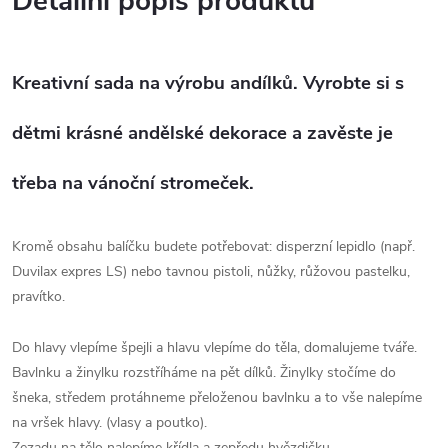
Detailní popis produktu
Kreativní sada na výrobu andílků. Vyrobte si s
dětmi krásné andělské dekorace a zavěste je
třeba na vánoční stromeček.
Kromě obsahu balíčku budete potřebovat: disperzní lepidlo (např.
Duvilax expres LS) nebo tavnou pistoli, nůžky, růžovou pastelku,
pravítko.
Do hlavy vlepíme špejli a hlavu vlepíme do těla, domalujeme tváře.
Bavlnku a žinylku rozstříháme na pět dílků. Žinylky stočíme do
šneka, středem protáhneme přeloženou bavlnku a to vše nalepíme
na vršek hlavy. (vlasy a poutko).
Zezadu na tělo nalepíme křídla a zepředu hvězdičku.