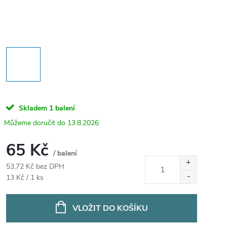
Skladem
1 balení
13.8.2026
65 Kč
/ balení
53,72 Kč bez DPH
Měrná
13 Kč / 1 ks
cena:
VLOŽIT DO KOŠÍKU