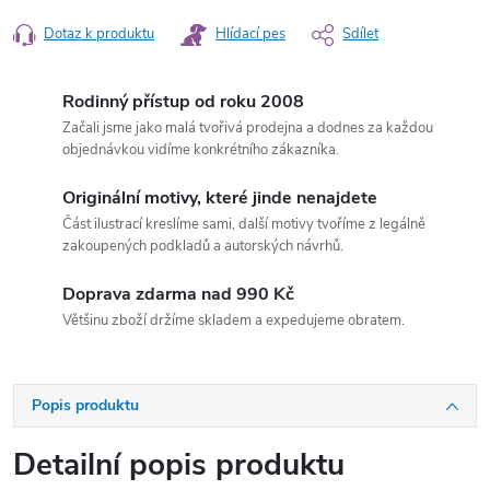
Dotaz k produktu
Hlídací pes
Sdílet
Rodinný přístup od roku 2008
Začali jsme jako malá tvořivá prodejna a dodnes za každou
objednávkou vidíme konkrétního zákazníka.
Originální motivy, které jinde nenajdete
Část ilustrací kreslíme sami, další motivy tvoříme z legálně
zakoupených podkladů a autorských návrhů.
Doprava zdarma nad 990 Kč
Většinu zboží držíme skladem a expedujeme obratem.
Popis produktu
Detailní popis produktu