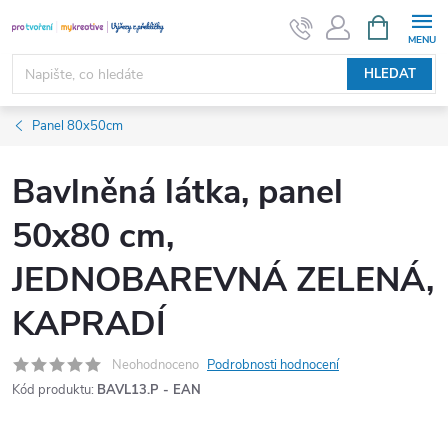
Přejít
NÁKUPNÍ
KOŠÍK
na
obsah
HLEDAT
Panel 80x50cm
Bavlněná látka, panel
50x80 cm,
JEDNOBAREVNÁ ZELENÁ,
KAPRADÍ
Neohodnoceno
Podrobnosti hodnocení
Kód produktu:
BAVL13.P - EAN