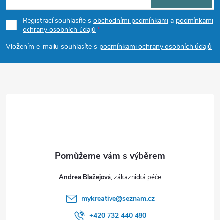
p
Registrací souhlasíte s
obchodními podmínkami
a
podmínkami
ochrany osobních údajů
a
Vložením e-mailu souhlasíte s
podmínkami ochrany osobních údajů
t
í
Andrea Blažejová
mykreative
@
seznam.cz
+420 732 440 480