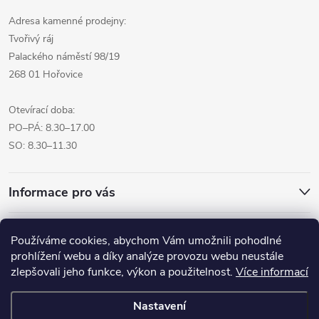
Adresa kamenné prodejny:
Tvořivý ráj
Palackého náměstí 98/19
268 01 Hořovice
Otevírací doba:
PO–PÁ: 8.30–17.00
SO: 8.30–11.30
Informace pro vás
Přijímáme online platby
Používáme cookies, abychom Vám umožnili pohodlné
prohlížení webu a díky analýze provozu webu neustále
zlepšovali jeho funkce, výkon a použitelnost.
Více informací
Nastavení