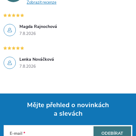
Zobrazit recenze
Magda Rajnochová
7.8.2026
Lenka Nováčková
7.8.2026
Mějte přehled o novinkách
a slevách
Z
á
E-mail
ODEBÍRAT