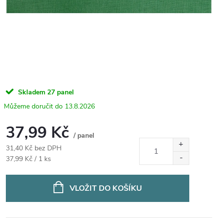
Skladem
27 panel
13.8.2026
37,99 Kč
/ panel
31,40 Kč bez DPH
Měrná
37,99 Kč / 1 ks
cena:
VLOŽIT DO KOŠÍKU