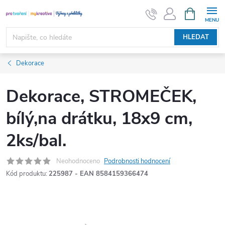
Přejít
NÁKUPNÍ
KOŠÍK
na
obsah
HLEDAT
Dekorace
Dekorace, STROMEČEK,
bílý,na drátku, 18x9 cm,
2ks/bal.
Neohodnoceno
Podrobnosti hodnocení
Kód produktu:
225987 - EAN 8584159366474