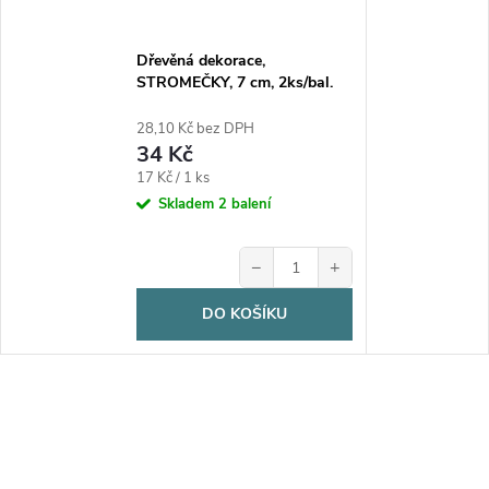
Dřevěná dekorace,
STROMEČKY, 7 cm, 2ks/bal.
28,10 Kč bez DPH
34 Kč
Měrná
17 Kč / 1 ks
cena:
Skladem
2 balení
−
+
DO KOŠÍKU