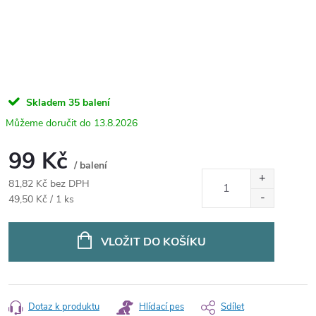
Skladem
35 balení
13.8.2026
99 Kč
/ balení
81,82 Kč bez DPH
Měrná
49,50 Kč / 1 ks
cena:
VLOŽIT DO KOŠÍKU
Dotaz k produktu
Hlídací pes
Sdílet