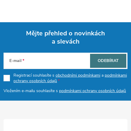
Mějte přehled o novinkách
a slevách
Z
á
E-mail
ODEBÍRAT
p
Registrací souhlasíte s
obchodními podmínkami
a
podmínkami
ochrany osobních údajů
a
Vložením e-mailu souhlasíte s
podmínkami ochrany osobních údajů
t
í