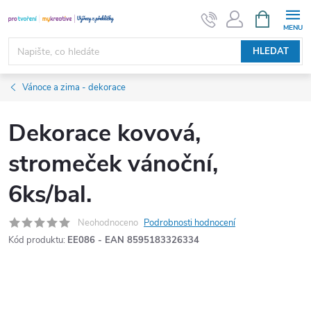
Přejít
NÁKUPNÍ
KOŠÍK
na
obsah
HLEDAT
Vánoce a zima - dekorace
Dekorace kovová,
stromeček vánoční,
6ks/bal.
Neohodnoceno
Podrobnosti hodnocení
Kód produktu:
EE086 - EAN 8595183326334