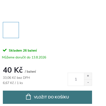
Skladem
26 balení
13.8.2026
40 Kč
/ balení
33,06 Kč bez DPH
Měrná
6,67 Kč / 1 ks
cena:
VLOŽIT DO KOŠÍKU