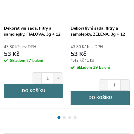
Dekorativní sada, flitry a
Dekorativní sada, flitry a
samolepky, FIALOVÁ, 3g + 12
samolepky, ZELENÁ, 3g + 12
ks samolepek
ks samolepek
43,80 Kč bez DPH
43,80 Kč bez DPH
53 Kč
53 Kč
Měrná
4,42 Kč / 1 ks
Skladem
27 balení
cena:
Skladem
39 balení
−
+
−
+
DO KOŠÍKU
DO KOŠÍKU