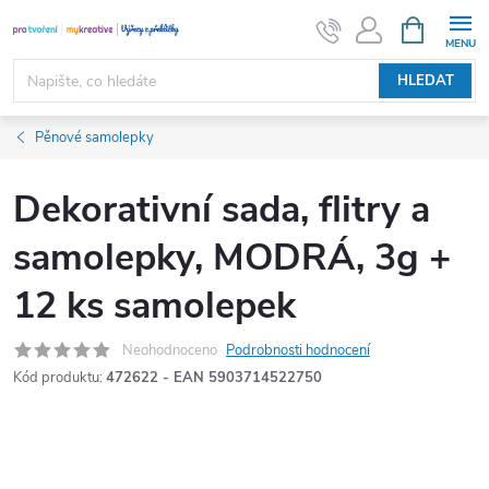
Přejít
NÁKUPNÍ
KOŠÍK
na
obsah
HLEDAT
Pěnové samolepky
Dekorativní sada, flitry a
samolepky, MODRÁ, 3g +
12 ks samolepek
Neohodnoceno
Podrobnosti hodnocení
Kód produktu:
472622 - EAN 5903714522750