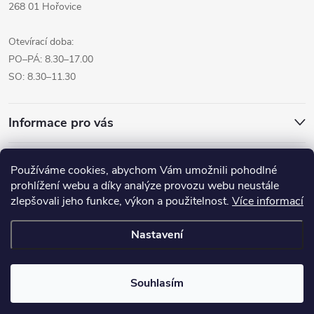
268 01 Hořovice
Otevírací doba:
PO–PÁ: 8.30–17.00
SO: 8.30–11.30
Informace pro vás
Přijímáme online platby
Používáme cookies, abychom Vám umožnili pohodlné
prohlížení webu a díky analýze provozu webu neustále
zlepšovali jeho funkce, výkon a použitelnost.
Více informací
Nastavení
Copyright 2026
Pro tvoreni.cz - My kreative.cz
. Všechna práva
vyhrazena.
Souhlasím
Vytvořil Shoptet