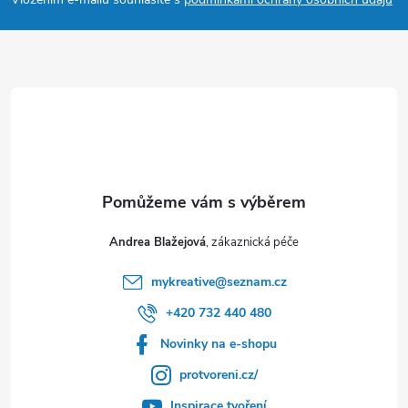
t
í
Andrea Blažejová
mykreative
@
seznam.cz
+420 732 440 480
Novinky na e-shopu
protvoreni.cz/
Inspirace tvoření