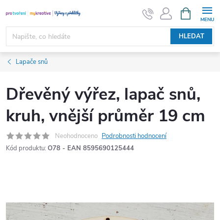
Přejít
NÁKUPNÍ
KOŠÍK
na
obsah
HLEDAT
Lapače snů
Dřevěný výřez, lapač snů,
kruh, vnější průměr 19 cm
Neohodnoceno
Podrobnosti hodnocení
Kód produktu:
O78 - EAN 8595690125444