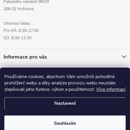
Palackého náměstí 98/19
268 01 Hořovice
Otevírací doba:
PO–PÁ: 8.30–17.00
SO: 8.30–11.30
Informace pro vás
Přijímáme online platby
Používáme cookies, abychom Vám umožnili pohodlné
prohlížení webu a díky analýze provozu webu neustále
zlepšovali jeho funkce, výkon a použitelnost.
Více informací
Nastavení
Copyright 2026
Pro tvoreni.cz - My kreative.cz
. Všechna práva
vyhrazena.
Souhlasím
Vytvořil Shoptet