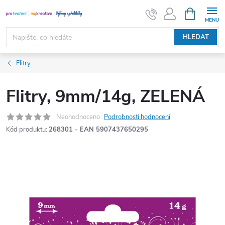
Přejít
NÁKUPNÍ
KOŠÍK
na
obsah
HLEDAT
Flitry
Flitry, 9mm/14g, ZELENÁ
Neohodnoceno
Podrobnosti hodnocení
Kód produktu:
268301 - EAN 5907437650295