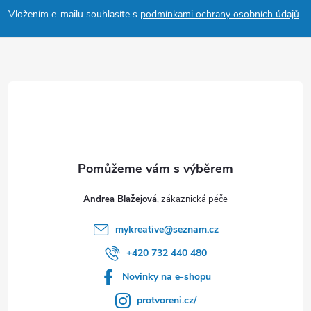
a
Vložením e-mailu souhlasíte s
podmínkami ochrany osobních údajů
t
í
Andrea Blažejová
mykreative
@
seznam.cz
+420 732 440 480
Novinky na e-shopu
protvoreni.cz/