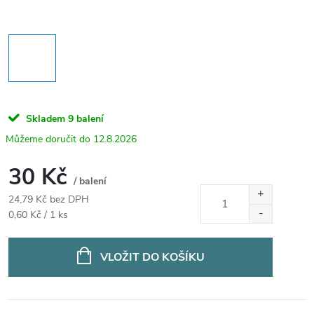
Skladem
9 balení
12.8.2026
30 Kč
/ balení
24,79 Kč bez DPH
Měrná
0,60 Kč / 1 ks
cena:
VLOŽIT DO KOŠÍKU