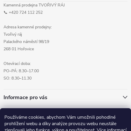
Kamenná prodejna TVOŘIVÝ RÁJ
📞 +420 724 112 252
Adresa kamenné prodejny:
Tvořivý ráj
Palackého náměstí 98/19
268 01 Hořovice
Otevírací doba:
PO–PÁ: 8.30–17.00
SO: 8.30–11.30
Informace pro vás
Přijímáme online platby
Používáme cookies, abychom Vám umožnili pohodlné
prohlížení webu a díky analýze provozu webu neustále
zlepšovali jeho funkce, výkon a použitelnost.
Více informací