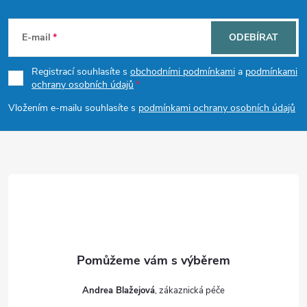
Z
á
E-mail
ODEBÍRAT
p
Registrací souhlasíte s
obchodními podmínkami
a
podmínkami
ochrany osobních údajů
a
Vložením e-mailu souhlasíte s
podmínkami ochrany osobních údajů
t
í
Andrea Blažejová