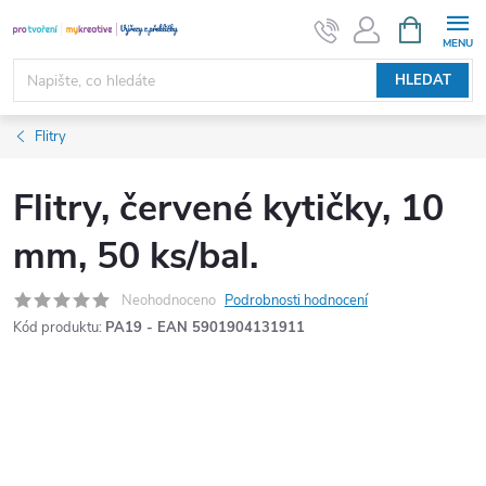
Přejít
NÁKUPNÍ
KOŠÍK
na
obsah
HLEDAT
Flitry
Flitry, červené kytičky, 10
mm, 50 ks/bal.
Neohodnoceno
Podrobnosti hodnocení
Kód produktu:
PA19 - EAN 5901904131911