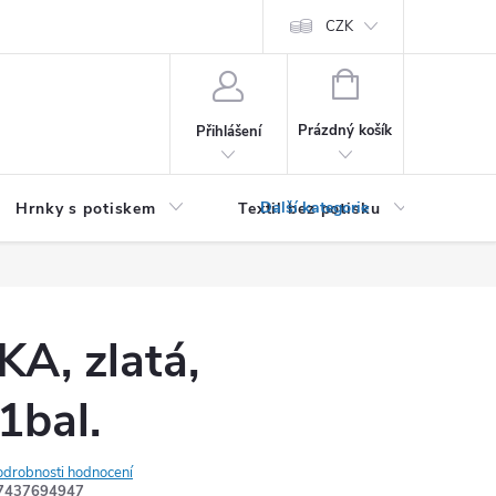
PRO PODNIKATELE (B2B)
Podmínky ochrany osobních údajů
CZK
Zása
NÁKUPNÍ
KOŠÍK
Prázdný košík
Přihlášení
Hrnky s potiskem
Textil bez potisku
Dár
KA, zlatá,
bal.
odrobnosti hodnocení
7437694947