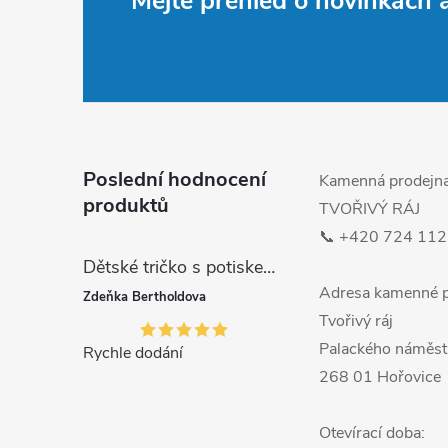
Mějte přehled o novinkách
á
p
a
t
Poslední hodnocení
Kamenná prodejn
produktů
TVOŘIVÝ RÁJ
í
📞 +420 724 112
Dětské tričko s potiskem MODROČERVENÉ SIX SEVEN 67
Adresa kamenné p
Zdeňka Bertholdova
Tvořivý ráj
Palackého náměst
Rychle dodání
268 01 Hořovice
Otevírací doba: