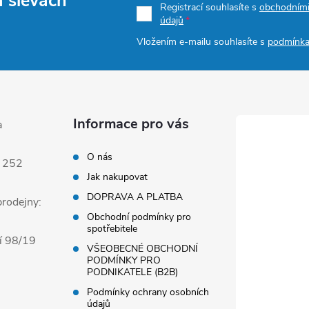
a slevách
Registrací souhlasíte s
obchodním
údajů
Vložením e-mailu souhlasíte s
podmínka
Informace pro vás
a
O nás
 252
Jak nakupovat
DOPRAVA A PLATBA
rodejny:
Obchodní podmínky pro
spotřebitele
í 98/19
VŠEOBECNÉ OBCHODNÍ
PODMÍNKY PRO
PODNIKATELE (B2B)
Podmínky ochrany osobních
údajů