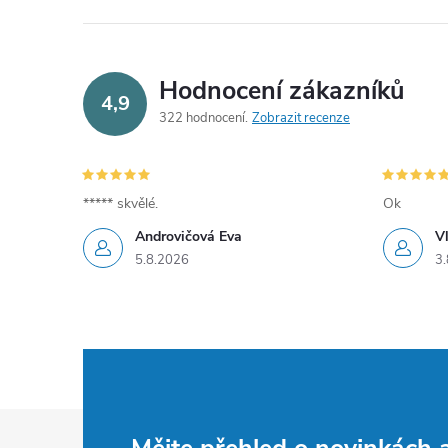
Hodnocení zákazníků
4,9
322 hodnocení
Zobrazit recenze
***** skvělé.
Ok
Androvičová Eva
V
5.8.2026
3.
Z