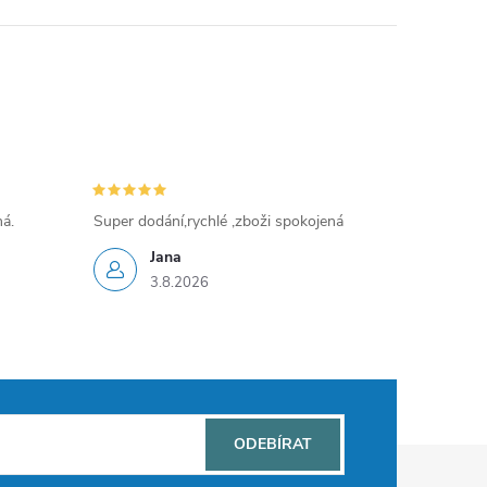
ná.
Super dodání,rychlé ,zboži spokojená
Jana
3.8.2026
ODEBÍRAT