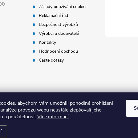
00
Zásady používání cookies
Reklamační řád
Bezpečnost výrobků
Výrobci a dodavatelé
Kontakty
Hodnocení obchodu
Časté dotazy
ookies, abychom Vám umožnili pohodlné prohlížení
S
 analýze provozu webu neustále zlepšovali jeho
n a použitelnost.
Více informací
 vyhrazena.
í