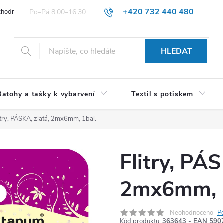
+420 732 440 480
hodní podmínky pro spotřebitele
VŠEOBECNÉ OBCHODNÍ PODMÍNKY 
HLEDAT
Batohy a tašky k vybarvení
Textil s potiskem
itry, PÁSKA, zlatá, 2mx6mm, 1bal.
Flitry, PÁS
2mx6mm, 1
Neohodnoceno
P
Kód produktu:
363643 - EAN 590