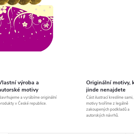
Vlastní výroba a
Originální motivy, 
autorské motivy
jinde nenajdete
avrhujeme a vyrábíme originální
Část ilustrací kreslíme sami,
rodukty v České republice.
motivy tvoříme z legálně
zakoupených podkladů a
autorských návrhů.