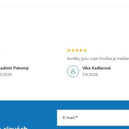
korálky jsou supr.Vnučka je nadše
ladimír Pokorný
Věra Kadlecová
8.2026
3.8.2026
E-mail