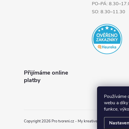
PO–PÁ: 8.30–17.
SO: 8.30–11.30
Přijímáme online
platby
Používáme c
webu a díky
funkce, výko
Copyright 2026
Pro tvoreni.cz - My kreative.cz
. Všechna práva
Nastaven