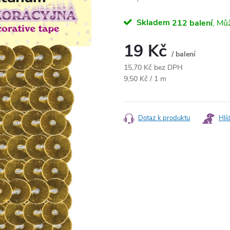
Skladem
212 balení
19 Kč
/ balení
15,70 Kč bez DPH
Měrná
9,50 Kč / 1 m
cena:
Dotaz k produktu
Hlí