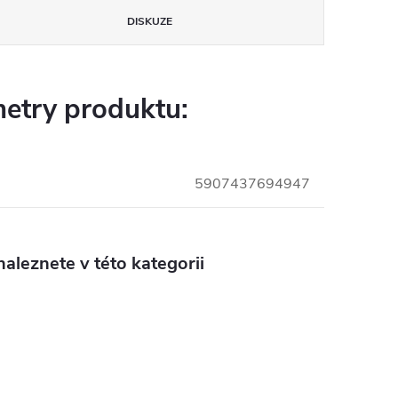
DISKUZE
etry produktu:
5907437694947
aleznete v této kategorii