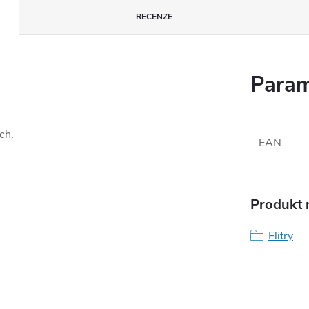
RECENZE
Param
ch.
EAN
:
Produkt n
Flitry