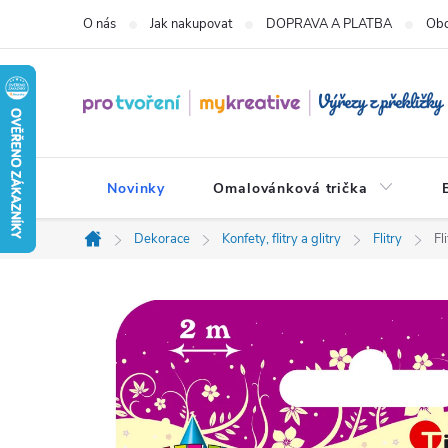
Přejít
O nás
Jak nakupovat
DOPRAVA A PLATBA
Obc
na
obsah
Novinky
Omalovánková trička
Dekorace
Konfety, flitry a glitry
Flitry
Fl
Domů