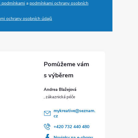
i podmínkami
a
podmínkami ochrany osobních
mi ochrany osobních údajů
Andrea Blažejová
mykreative
@
seznam.
cz
+420 732 440 480
Novinky na e-shopu