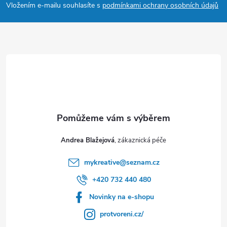
a
Vložením e-mailu souhlasíte s
podmínkami ochrany osobních údajů
t
í
Andrea Blažejová
mykreative
@
seznam.cz
+420 732 440 480
Novinky na e-shopu
protvoreni.cz/