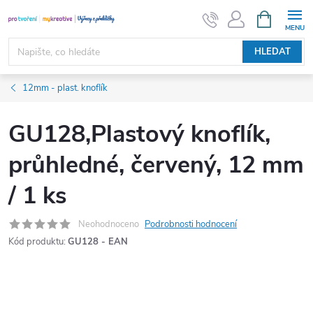
Přejít
NÁKUPNÍ
KOŠÍK
na
obsah
HLEDAT
12mm - plast. knoflík
GU128,Plastový knoflík,
průhledné, červený, 12 mm
/ 1 ks
Neohodnoceno
Podrobnosti hodnocení
Kód produktu:
GU128 - EAN