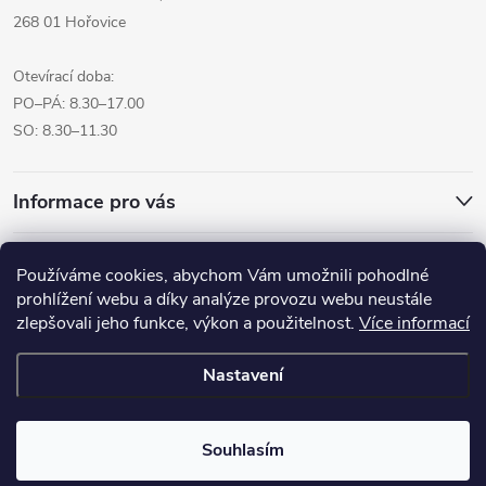
268 01 Hořovice
Otevírací doba:
PO–PÁ: 8.30–17.00
SO: 8.30–11.30
Informace pro vás
Přijímáme online platby
Používáme cookies, abychom Vám umožnili pohodlné
prohlížení webu a díky analýze provozu webu neustále
zlepšovali jeho funkce, výkon a použitelnost.
Více informací
Nastavení
Copyright 2026
Pro tvoreni.cz - My kreative.cz
. Všechna práva
vyhrazena.
Souhlasím
Vytvořil Shoptet