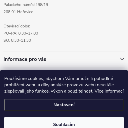
Palackého náměstí 98/19
268 01 Hořovice
Otevírací doba:
PO–PÁ: 8.30–17.00
SO: 8.30–11.30
Informace pro vás
Přijímáme online platby
Používáme cookies, abychom Vám umožnili pohodlné
prohlížení webu a díky analýze provozu webu neustále
zlepšovali jeho funkce, výkon a použitelnost.
Více informací
Nastavení
Copyright 2026
Pro tvoreni.cz - My kreative.cz
. Všechna práva
vyhrazena.
Souhlasím