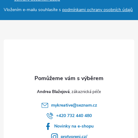
a
Vložením e-mailu souhlasíte s
podmínkami ochrany osobních údajů
t
í
Andrea Blažejová
mykreative
@
seznam.cz
+420 732 440 480
Novinky na e-shopu
protvoreni.cz/