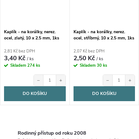
p
p
r
r
o
Kaplík - na korálky, nerez.
Kaplík - na korálky, nerez.
o
ocel, zlatý, 10 x 2.5 mm, 1ks
ocel, stříbrný, 10 x 2.5 mm, 1ks
d
d
2,81 Kč bez DPH
2,07 Kč bez DPH
3,40 Kč
2,50 Kč
u
/ ks
/ ks
u
Skladem
274 ks
Skladem
30 ks
k
−
+
−
+
k
t
DO KOŠÍKU
DO KOŠÍKU
t
ů
ů
O
v
Rodinný přístup od roku 2008