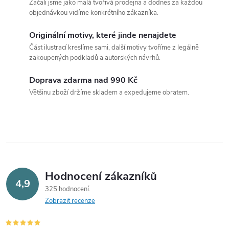
Začali jsme jako malá tvořivá prodejna a dodnes za každou
l
objednávkou vidíme konkrétního zákazníka.
á
Originální motivy, které jinde nenajdete
Část ilustrací kreslíme sami, další motivy tvoříme z legálně
d
zakoupených podkladů a autorských návrhů.
a
Doprava zdarma nad 990 Kč
c
Většinu zboží držíme skladem a expedujeme obratem.
í
p
r
v
Hodnocení zákazníků
4,9
325 hodnocení
k
Zobrazit recenze
y