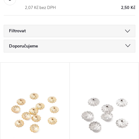
2,07 Kč bez DPH
2,50 Kč
Filtrovat
Ř
Doporučujeme
a
Nejlevnější
V
Nejdražší
z
ý
Nejprodávanější
e
p
Abecedně
n
i
í
s